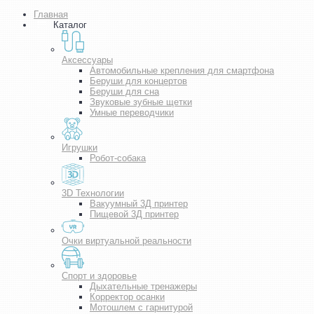
Главная
Каталог
Аксессуары
Автомобильные крепления для смартфона
Беруши для концертов
Беруши для сна
Звуковые зубные щетки
Умные переводчики
Игрушки
Робот-собака
3D Технологии
Вакуумный 3Д принтер
Пищевой 3Д принтер
Очки виртуальной реальности
Спорт и здоровье
Дыхательные тренажеры
Корректор осанки
Мотошлем с гарнитурой