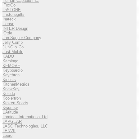
Human Capable Inc.
iFoxGo
imSTONE
imstonegifts
Inateck
incase
INTER Design
iOttie
Jan Sapper Company
Jelly Comb
JUNO & Co
Just Mobile
KADO
Kamingo
KEMOVE
Keyboardio
Keychron
Kinesis
KitchenMetrics
KnewKey
Kolude
Koolertron
Kraken Sports
Kwumsy
L'Atitude
Lamicall International Ltd
LAPGEAR
LASO Technologies, LLC
LENVII
Lepro