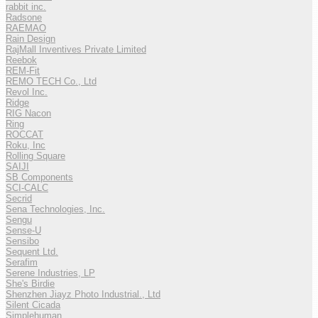
rabbit inc.
Radsone
RAEMAO
Rain Design
RajMall Inventives Private Limited
Reebok
REM-Fit
REMO TECH Co., Ltd
Revol Inc.
Ridge
RIG Nacon
Ring
ROCCAT
Roku, Inc
Rolling Square
SAIJI
SB Components
SCI-CALC
Secrid
Sena Technologies, Inc.
Sengu
Sense-U
Sensibo
Sequent Ltd.
Serafim
Serene Industries, LP
She's Birdie
Shenzhen Jiayz Photo Industrial., Ltd
Silent Cicada
Simplehuman