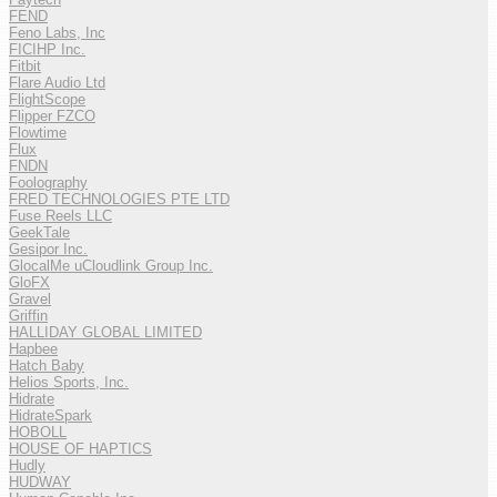
FEND
Feno Labs, Inc
FICIHP Inc.
Fitbit
Flare Audio Ltd
FlightScope
Flipper FZCO
Flowtime
Flux
FNDN
Foolography
FRED TECHNOLOGIES PTE LTD
Fuse Reels LLC
GeekTale
Gesipor Inc.
GlocalMe uCloudlink Group Inc.
GloFX
Gravel
Griffin
HALLIDAY GLOBAL LIMITED
Hapbee
Hatch Baby
Helios Sports, Inc.
Hidrate
HidrateSpark
HOBOLL
HOUSE OF HAPTICS
Hudly
HUDWAY