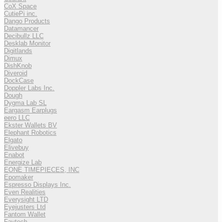
CoX Space
CutiePi inc.
Dango Products
Datamancer
Decibullz LLC
Desklab Monitor
Digitlands
Dimux
DishKnob
Diveroid
DockCase
Doppler Labs Inc.
Dough
Dygma Lab SL
Eargasm Earplugs
eero LLC
Ekster Wallets BV
Elephant Robotics
Elgato
Elivebuy
Enabot
Energize Lab
EONE TIMEPIECES, INC
Epomaker
Espresso Displays Inc.
Even Realities
Everysight LTD
Eyejusters Ltd
Fantom Wallet
Faytech