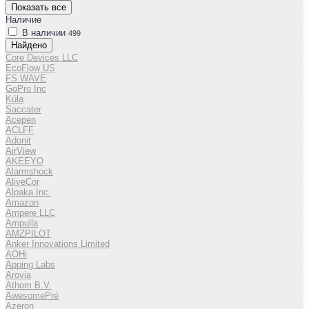
Показать все
Наличие
В наличии
499
Найдено
Core Devices LLC
EcoFlow US
FS WAVE
GoPro Inc
Kúla
Saccater
Acepen
ACLFF
Adonit
AirView
AKEEYO
Alarmshock
AliveCor
Alpaka Inc.
Amazon
Ampere LLC
Ampulla
AMZPILOT
Anker Innovations Limited
AOHi
Apping Labs
Arovia
Athom B.V.
AwesomePré
Azeron