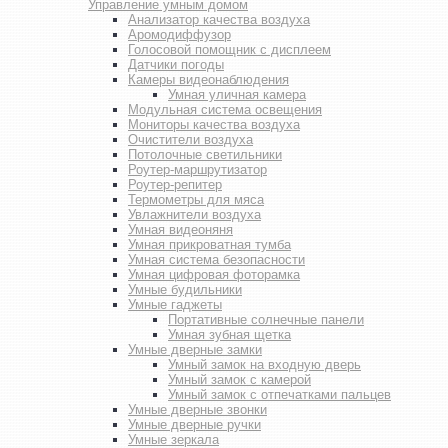
Управление умным домом
Анализатор качества воздуха
Аромодиффузор
Голосовой помощник с дисплеем
Датчики погоды
Камеры видеонаблюдения
Умная уличная камера
Модульная система освещения
Мониторы качества воздуха
Очистители воздуха
Потолочные светильники
Роутер-маршрутизатор
Роутер-репитер
Термометры для мяса
Увлажнители воздуха
Умная видеоняня
Умная прикроватная тумба
Умная система безопасности
Умная цифровая фоторамка
Умные будильники
Умные гаджеты
Портативные солнечные панели
Умная зубная щетка
Умные дверные замки
Умный замок на входную дверь
Умный замок с камерой
Умный замок с отпечатками пальцев
Умные дверные звонки
Умные дверные ручки
Умные зеркала