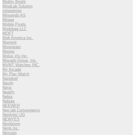
Mighty Bright
MindLab Solution
mineetimer
Minuendo AS
Mirage
Mobile Pixels
Modobag LLC
MOFT
Molt America Inc.
Moment
Monogram
Moona
Motus Vis Inc.
Movado Group, Inc.
MVMT Watches INC.
My Arcade
My Play Watch
Nanoleaf
Navdy
Naya
Neatify
Nebia
Nebula
NEEWER
Neo lab Convengerce
Nerdytec UG
NEWYES
Nextboom
Nimb Inc.
Ninyoon