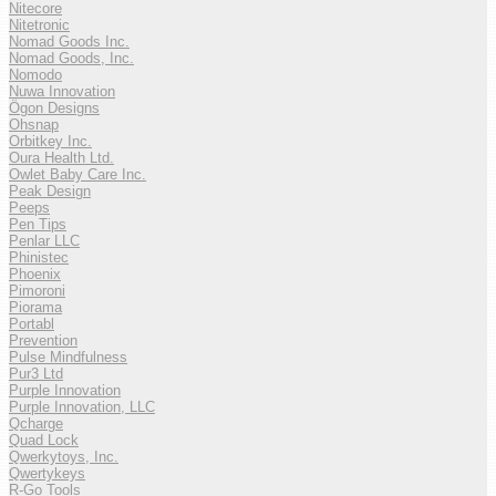
Nitecore
Nitetronic
Nomad Goods Inc.
Nomad Goods, Inc.
Nomodo
Nuwa Innovation
Ögon Designs
Ohsnap
Orbitkey Inc.
Oura Health Ltd.
Owlet Baby Care Inc.
Peak Design
Peeps
Pen Tips
Penlar LLC
Phinistec
Phoenix
Pimoroni
Piorama
Portabl
Prevention
Pulse Mindfulness
Pur3 Ltd
Purple Innovation
Purple Innovation, LLC
Qcharge
Quad Lock
Qwerkytoys, Inc.
Qwertykeys
R-Go Tools