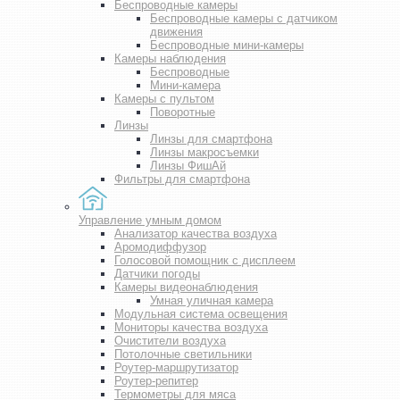
Беспроводные камеры
Беспроводные камеры с датчиком
движения
Беспроводные мини-камеры
Камеры наблюдения
Беспроводные
Мини-камера
Камеры с пультом
Поворотные
Линзы
Линзы для смартфона
Линзы макросъемки
Линзы ФишАй
Фильтры для смартфона
Управление умным домом
Анализатор качества воздуха
Аромодиффузор
Голосовой помощник с дисплеем
Датчики погоды
Камеры видеонаблюдения
Умная уличная камера
Модульная система освещения
Мониторы качества воздуха
Очистители воздуха
Потолочные светильники
Роутер-маршрутизатор
Роутер-репитер
Термометры для мяса