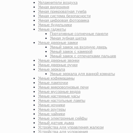
Увлажнители воздуха
Умная видеоняня
Умная прикроватная тумба
Умная система безопасности
Умная цифровая фоторамка
Умные будильники
Умные гаджеты
Портативные солнечные панели
Умная зубная щетка
Умные дверные замки
Умный замок на входную дверь
Умный замок с камерой
Умный замок с отпечатками пальцев
Умные дверные звонки
Умные дверные ручки
Умные зеркала
Умные зеркала для ванной комнаты
Умные кофемашины
Умные лампочки
Умные микроволновые печи
Умные мусорные ведра
Умные настенные часы
Умные настольные лампы
Умные ночники
Умные роутеры
Умные чайники
Умные электронные сейфы
Умный датчик дыма
Устройства для управления жалюзи
Устройства для успокоения