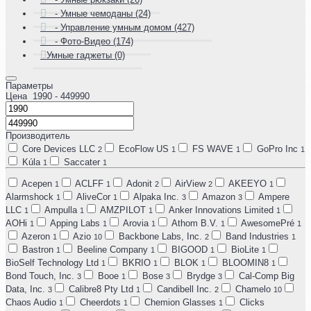
- Умные чемоданы (24)
- Управление умным домом (427)
- Фото-Видео (174)
Умные гаджеты (0)
Параметры
Цена
1990
- 449990
Производитель
Core Devices LLC
EcoFlow US
FS WAVE
GoPro Inc
2
1
1
1
Kúla
Saccater
1
1
Acepen
ACLFF
Adonit
AirView
AKEEYO
1
1
2
2
1
Alarmshock
AliveCor
Alpaka Inc.
Amazon
Ampere
1
1
3
3
LLC
Ampulla
AMZPILOT
Anker Innovations Limited
1
1
1
1
AOHi
Apping Labs
Arovia
Athom B.V.
AwesomePré
1
1
1
1
1
Azeron
Azio
Backbone Labs, Inc.
Band Industries
1
10
2
1
Bastron
Beeline Company
BIGOOD
BioLite
1
1
1
1
BioSelf Technology Ltd
BKRIO
BLOK
BLOOMIN8
1
1
1
1
Bond Touch, Inc.
Booe
Bose
Brydge
Cal-Comp Big
3
1
3
3
Data, Inc.
Calibre8 Pty Ltd
Candibell Inc.
Chamelo
3
1
2
10
Chaos Audio
Cheerdots
Chemion Glasses
Clicks
1
1
1