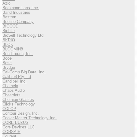
Azio
Backbone Labs, Inc.
Band Industries
Bastron
Beeline Company
BIGOOD
BioLite
BioSelf Technology Ltd
BKRIO
BLOK
BLOOMIN8
Bond Touch, Inc.
Booe
Bose
Brydge
Cal-Comp Big Data, Inc.
Calibre8 Pty Ltd
Candibell Inc.
Chamelo
Chaos Audio
Cheerdots
Chemion Glasses
Clicks Technology
COLOP
Contour Design, Inc.
Cooler Master Technology Inc.
CORE BUZUS
Core Devices LLC
CORSAIR
Courant