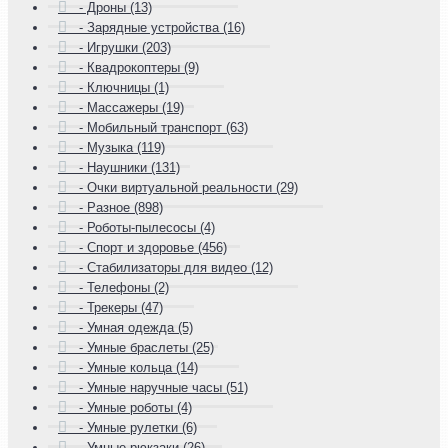
- Дроны (13)
- Зарядные устройства (16)
- Игрушки (203)
- Квадрокоптеры (9)
- Ключницы (1)
- Массажеры (19)
- Мобильный транспорт (63)
- Музыка (119)
- Наушники (131)
- Очки виртуальной реальности (29)
- Разное (898)
- Роботы-пылесосы (4)
- Спорт и здоровье (456)
- Стабилизаторы для видео (12)
- Телефоны (2)
- Трекеры (47)
- Умная одежда (5)
- Умные браслеты (25)
- Умные кольца (14)
- Умные наручные часы (51)
- Умные роботы (4)
- Умные рулетки (6)
- Умные рюкзаки (26)