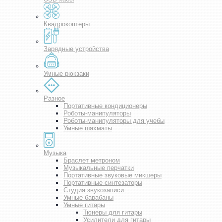
Квадрокоптеры
Зарядные устройства
Умные рюкзаки
Разное
Портативные кондиционеры
Роботы-манипуляторы
Роботы-манипуляторы для учебы
Умные шахматы
Музыка
Браслет метроном
Музыкальные перчатки
Портативные звуковые микшеры
Портативные синтезаторы
Студия звукозаписи
Умные барабаны
Умные гитары
Тюнеры для гитары
Усилители для гитары