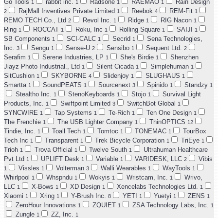
Go Tools
rabbit inc.
Radsone
RAEMAO
Rain Design
1
1
1
1
RajMall Inventives Private Limited
Reebok
REM-Fit
2
1
4
1
REMO TECH Co., Ltd
Revol Inc.
Ridge
RIG Nacon
2
1
1
1
Ring
ROCCAT
Roku, Inc
Rolling Square
SAIJI
1
1
1
1
1
SB Components
SCI-CALC
Secrid
Sena Technologies,
1
1
1
Inc.
Sengu
Sense-U
Sensibo
Sequent Ltd.
3
1
2
1
2
Serafim
Serene Industries, LP
She's Birdie
Shenzhen
1
1
1
Jiayz Photo Industrial., Ltd
Silent Cicada
Simplehuman
1
1
1
SitCushion
SKYBORNE
Slidenjoy
SLUGHAUS
1
4
1
1
Smartta
SoundPEATS
Sourcenext
Spinido
Standzy
1
1
3
1
1
Stealtho Inc.
StenoKeyboards
Stojo
Survival Light
1
1
1
Products, Inc.
Swiftpoint Limited
SwitchBot Global
1
3
1
SYNCWIRE
Tap Systems
Te-Rich
Ten One Design
1
1
1
1
The Frenchie
The USB Lighter Company
ThinOPTICS
1
1
12
Tindie, Inc.
Toall Tech
Tomtoc
TONEMAC
TourBox
1
1
1
1
Tech Inc
Transparent
Trek Bicycle Corporation
TriEye
1
1
1
1
Trioh
Trova Official
Twelve South
Ultrahuman Healthcare
1
1
1
Pvt Ltd
UPLIFT Desk
Variable
VARIDESK, LLC
Vibis
1
1
1
2
Vissles
Volterman
Walli Wearables
WayTools
1
1
3
1
1
Whirlpool
Whspndu
Wokyis
Wristcam, Inc.
Wrivo,
1
1
1
1
LLC
X-Bows
XD Design
Xencelabs Technologies Ltd.
1
1
1
1
Xiaomi
Xring
Y-Brush Inc.
YETI
Yuetyi
ZENS
1
1
8
1
1
1
ZeroHour Innovations
ZQUIET
ZSA Technology Labs, Inc.
1
1
1
Zungle
ZZ, Inc.
1
1