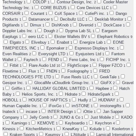
Technology
COLOP
Contour Design, Inc.
Cooler Master
1
1
2
Technology Inc.
CORE BUZUS
Core Devices LLC
1
1
1
CORSAIR
Courant
CoX Space
CutiePi inc.
Dango
1
1
1
1
Products
Datamancer
Decibullz LLC
Desklab Monitor
1
5
1
1
Digitlands
Dimux
DishKnob
Diveroid
DockCase
1
1
1
1
1
Doppler Labs Inc.
Dough
Dygma Lab SL
Eargasm
1
2
1
Earplugs
eero LLC
Ekster Wallets BV
Elephant Robotics
1
1
5
9
Elgato
Elivebuy
Enabot
Energize Lab
EONE
3
1
1
1
TIMEPIECES, INC
Epomaker
Espresso Displays Inc.
1
2
1
Even Realities
Everysight LTD
Eyejusters Ltd
Fantom
2
1
1
Wallet
Faytech
FEND
Feno Labs, Inc
FICIHP Inc.
2
1
1
1
1
Fitbit
Flare Audio Ltd
FlightScope
Flipper FZCO
1
10
1
1
Flowtime
Flux
FNDN
Foolography
FRED
1
1
1
1
TECHNOLOGIES PTE LTD
Fuse Reels LLC
GeekTale
1
1
1
Gesipor Inc.
GlocalMe uCloudlink Group Inc.
GloFX
Gravel
1
1
2
Griffin
HALLIDAY GLOBAL LIMITED
Hapbee
Hatch
1
1
1
2
Baby
Helios Sports, Inc.
Hidrate
HidrateSpark
1
1
3
1
HOBOLL
HOUSE OF HAPTICS
Hudly
HUDWAY
1
1
2
2
Human Capable Inc.
iFoxGo
imSTONE
imstonegifts
1
1
1
1
Inateck
incase
INTER Design
iOttie
Jan Sapper
1
1
1
1
Company
Jelly Comb
JUNO & Co
Just Mobile
KADO
1
3
1
2
Kamingo
KEMOVE
Keyboardio
Keychron
1
1
1
1
4
Kinesis
KitchenMetrics
KnewKey
Kolude
Koolertron
2
1
1
1
1
Kraken Sports
Kwumsy
L'Atitude
Lamicall International
1
1
1