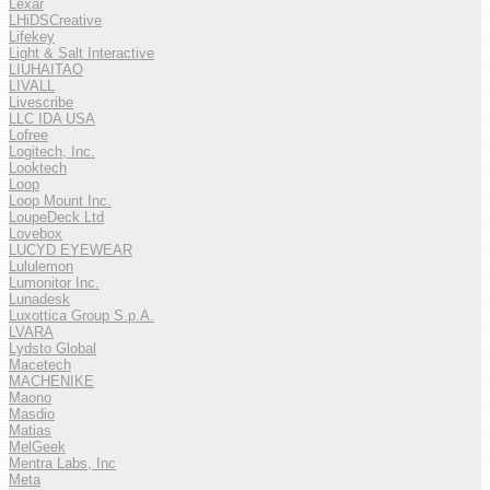
Lexar
LHiDSCreative
Lifekey
Light & Salt Interactive
LIUHAITAO
LIVALL
Livescribe
LLC IDA USA
Lofree
Logitech, Inc.
Looktech
Loop
Loop Mount Inc.
LoupeDeck Ltd
Lovebox
LUCYD EYEWEAR
Lululemon
Lumonitor Inc.
Lunadesk
Luxottica Group S.p.A.
LVARA
Lydsto Global
Macetech
MACHENIKE
Maono
Masdio
Matias
MelGeek
Mentra Labs, Inc
Meta