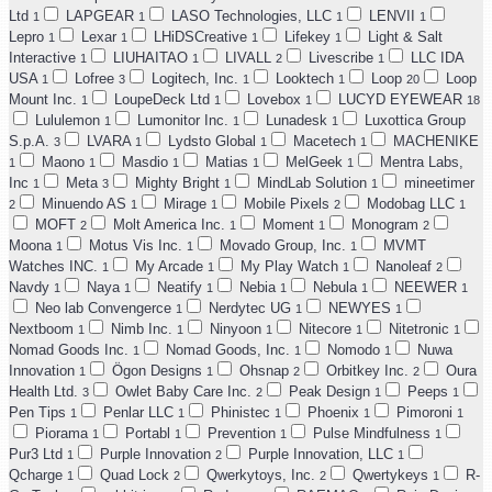
Ltd
LAPGEAR
LASO Technologies, LLC
LENVII
1
1
1
1
Lepro
Lexar
LHiDSCreative
Lifekey
Light & Salt
1
1
1
1
Interactive
LIUHAITAO
LIVALL
Livescribe
LLC IDA
1
1
2
1
USA
Lofree
Logitech, Inc.
Looktech
Loop
Loop
1
3
1
1
20
Mount Inc.
LoupeDeck Ltd
Lovebox
LUCYD EYEWEAR
1
1
1
18
Lululemon
Lumonitor Inc.
Lunadesk
Luxottica Group
1
1
1
S.p.A.
LVARA
Lydsto Global
Macetech
MACHENIKE
3
1
1
1
Maono
Masdio
Matias
MelGeek
Mentra Labs,
1
1
1
1
1
Inc
Meta
Mighty Bright
MindLab Solution
mineetimer
1
3
1
1
Minuendo AS
Mirage
Mobile Pixels
Modobag LLC
2
1
1
2
1
MOFT
Molt America Inc.
Moment
Monogram
2
1
1
2
Moona
Motus Vis Inc.
Movado Group, Inc.
MVMT
1
1
1
Watches INC.
My Arcade
My Play Watch
Nanoleaf
1
1
1
2
Navdy
Naya
Neatify
Nebia
Nebula
NEEWER
1
1
1
1
1
1
Neo lab Convengerce
Nerdytec UG
NEWYES
1
1
1
Nextboom
Nimb Inc.
Ninyoon
Nitecore
Nitetronic
1
1
1
1
1
Nomad Goods Inc.
Nomad Goods, Inc.
Nomodo
Nuwa
1
1
1
Innovation
Ögon Designs
Ohsnap
Orbitkey Inc.
Oura
1
1
2
2
Health Ltd.
Owlet Baby Care Inc.
Peak Design
Peeps
3
2
1
1
Pen Tips
Penlar LLC
Phinistec
Phoenix
Pimoroni
1
1
1
1
1
Piorama
Portabl
Prevention
Pulse Mindfulness
1
1
1
1
Pur3 Ltd
Purple Innovation
Purple Innovation, LLC
1
2
1
Qcharge
Quad Lock
Qwerkytoys, Inc.
Qwertykeys
R-
1
2
2
1