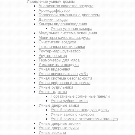
Управление умным домом
Анализатор качества воздуха
Аромодиффузор
Голосовой помощник с дисплеем
Датчики погоды
Камеры видеонаблюдения
Умная уличная камера
Модульная система освещения
Мониторы качества воздуха
Очистители воздуха
Потолочные светильники
Роутер-маршрутизатор
Роутер-репитер
Термометры для мяса
Увлажнители воздуха
Умная видеоняня
Умная прикроватная тумба
Умная система безопасности
Умная цифровая фоторамка
Умные будильники
Умные гаджеты
Портативные солнечные панели
Умная зубная щетка
Умные дверные замки
Умный замок на входную дверь
Умный замок с камерой
Умный замок с отпечатками пальцев
Умные дверные звонки
Умные дверные ручки
Умные зеркала