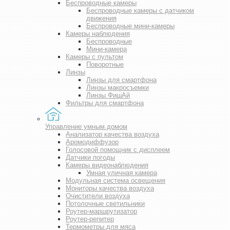
Беспроводные камеры
Беспроводные камеры с датчиком
движения
Беспроводные мини-камеры
Камеры наблюдения
Беспроводные
Мини-камера
Камеры с пультом
Поворотные
Линзы
Линзы для смартфона
Линзы макросъемки
Линзы ФишАй
Фильтры для смартфона
Управление умным домом
Анализатор качества воздуха
Аромодиффузор
Голосовой помощник с дисплеем
Датчики погоды
Камеры видеонаблюдения
Умная уличная камера
Модульная система освещения
Мониторы качества воздуха
Очистители воздуха
Потолочные светильники
Роутер-маршрутизатор
Роутер-репитер
Термометры для мяса