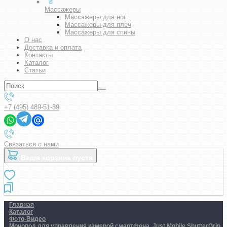
Массажеры
Массажеры для ног
Массажеры для плеч
Массажеры для спины
О нас
Доставка и оплата
Контакты
Каталог
Статьи
+7 (495) 489-51-39
Связаться с нами
Ваша корзина пуста
Главная
Каталог
Фото-Видео
Монопод для управления камерой смартфона. Just Mobile ShutterGrip