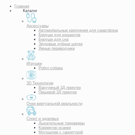
Главная
Каталог
Аксессуары
Автомобильные крепления для смартфона
Беруши для концертов
Беруши для сна
Звуковые зубные щетки
Умные переводчики
Игрушки
Робот-собака
3D Технологии
Вакуумный 3Д принтер
Пищевой 3Д принтер
Очки виртуальной реальности
Спорт и здоровье
Дыхательные тренажеры
Корректор осанки
Мотошлем с гарнитурой