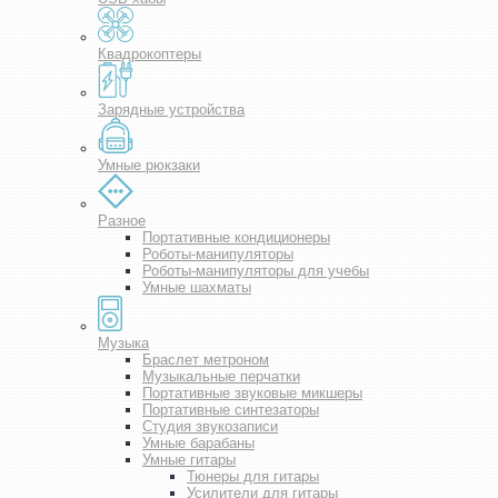
Квадрокоптеры
Зарядные устройства
Умные рюкзаки
Разное
Портативные кондиционеры
Роботы-манипуляторы
Роботы-манипуляторы для учебы
Умные шахматы
Музыка
Браслет метроном
Музыкальные перчатки
Портативные звуковые микшеры
Портативные синтезаторы
Студия звукозаписи
Умные барабаны
Умные гитары
Тюнеры для гитары
Усилители для гитары