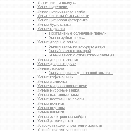
Увлажнители воздуха
Умная видеоняня
Умная прикроватная тумба
Умная система безопасности
Умная цифровая фоторамка
Умные будильники
Умные гаджеты
Портативные солнечные панели
Умная зубная щетка
Умные дверные замки
Умный замок на входную дверь
Умный замок с камерой
Умный замок с отпечатками пальцев
Умные дверные звонки
Умные дверные ручки
Умные зеркала
Умные зеркала для ванной комнаты
Умные кофемашины
Умные лампочки
Умные микроволновые печи
Умные мусорные ведра
Умные настенные часы
Умные настольные лампы
Умные ночники
Умные роутеры
Умные чайники
Умные электронные сейфы
Умный датчик дыма
Устройства для управления жалюзи
Устройства для успокоения