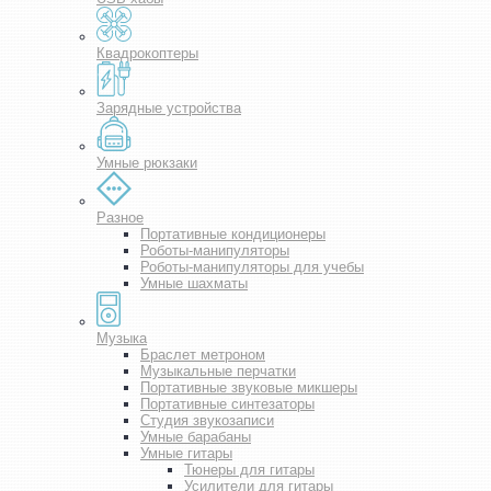
Квадрокоптеры
Зарядные устройства
Умные рюкзаки
Разное
Портативные кондиционеры
Роботы-манипуляторы
Роботы-манипуляторы для учебы
Умные шахматы
Музыка
Браслет метроном
Музыкальные перчатки
Портативные звуковые микшеры
Портативные синтезаторы
Студия звукозаписи
Умные барабаны
Умные гитары
Тюнеры для гитары
Усилители для гитары