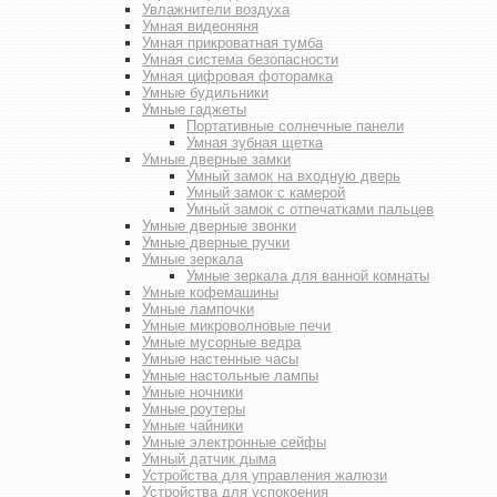
Увлажнители воздуха
Умная видеоняня
Умная прикроватная тумба
Умная система безопасности
Умная цифровая фоторамка
Умные будильники
Умные гаджеты
Портативные солнечные панели
Умная зубная щетка
Умные дверные замки
Умный замок на входную дверь
Умный замок с камерой
Умный замок с отпечатками пальцев
Умные дверные звонки
Умные дверные ручки
Умные зеркала
Умные зеркала для ванной комнаты
Умные кофемашины
Умные лампочки
Умные микроволновые печи
Умные мусорные ведра
Умные настенные часы
Умные настольные лампы
Умные ночники
Умные роутеры
Умные чайники
Умные электронные сейфы
Умный датчик дыма
Устройства для управления жалюзи
Устройства для успокоения