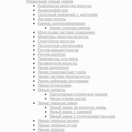
Управление умным домом
Анализатор качества воздуха
Аромодиффузор
Голосовой помощник с дисплеем
Датчики погоды
Камеры видеонаблюдения
Умная уличная камера
Модульная система освещения
Мониторы качества воздуха
Очистители воздуха
Потолочные светильники
Роутер-маршрутизатор
Роутер-репитер
Термометры для мяса
Увлажнители воздуха
Умная видеоняня
Умная прикроватная тумба
Умная система безопасности
Умная цифровая фоторамка
Умные будильники
Умные гаджеты
Портативные солнечные панели
Умная зубная щетка
Умные дверные замки
Умный замок на входную дверь
Умный замок с камерой
Умный замок с отпечатками пальцев
Умные дверные звонки
Умные дверные ручки
Умные зеркала