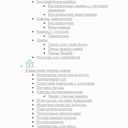
Беспроводные камеры
Беспроводные камеры с датчиком
движения
Беспроводные мини-камеры
Камеры наблюдения
Беспроводные
Мини-камера
Камеры с пультом
Поворотные
Линзы
Линзы для смартфона
Линзы макросъемки
Линзы ФишАй
Фильтры для смартфона
Управление умным домом
Анализатор качества воздуха
Аромодиффузор
Голосовой помощник с дисплеем
Датчики погоды
Камеры видеонаблюдения
Умная уличная камера
Модульная система освещения
Мониторы качества воздуха
Очистители воздуха
Потолочные светильники
Роутер-маршрутизатор
Роутер-репитер
Термометры для мяса