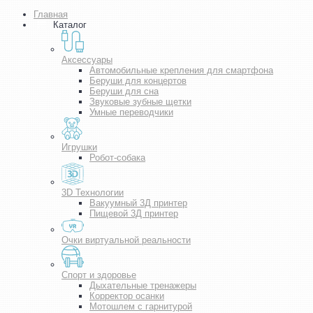
Главная
Каталог
Аксессуары
Автомобильные крепления для смартфона
Беруши для концертов
Беруши для сна
Звуковые зубные щетки
Умные переводчики
Игрушки
Робот-собака
3D Технологии
Вакуумный 3Д принтер
Пищевой 3Д принтер
Очки виртуальной реальности
Спорт и здоровье
Дыхательные тренажеры
Корректор осанки
Мотошлем с гарнитурой