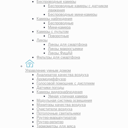
Беспроводные камеры
Беспроводные камеры с датчиком
движения
Беспроводные мини-камеры
Камеры наблюдения
Беспроводные
Мини-камера
Камеры с пультом
Поворотные
Линзы
Линзы для смартфона
Линзы макросъемки
Линзы ФишАй
Фильтры для смартфона
Управление умным домом
Анализатор качества воздуха
Аромодиффузор
Голосовой помощник с дисплеем
Датчики погоды
Камеры видеонаблюдения
Умная уличная камера
Модульная система освещения
Мониторы качества воздуха
Очистители воздуха
Потолочные светильники
Роутер-маршрутизатор
Роутер-репитер
Термометры для мяса