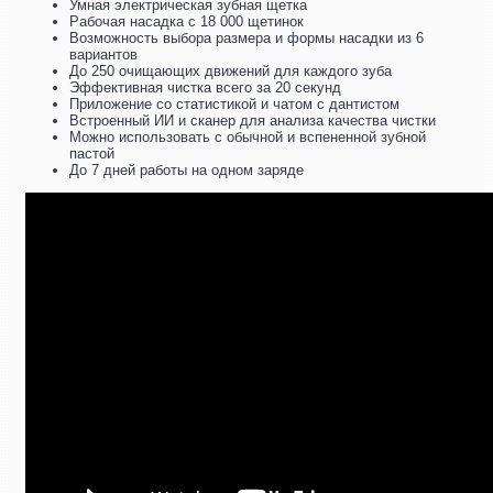
Умная электрическая зубная щетка
Рабочая насадка с 18 000 щетинок
Возможность выбора размера и формы насадки из 6
вариантов
До 250 очищающих движений для каждого зуба
Эффективная чистка всего за 20 секунд
Приложение со статистикой и чатом с дантистом
Встроенный ИИ и сканер для анализа качества чистки
Можно использовать с обычной и вспененной зубной
пастой
До 7 дней работы на одном заряде