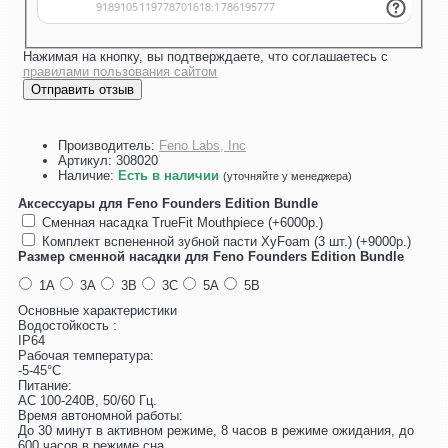
Нажимая на кнопку, вы подтверждаете, что соглашаетесь с
правилами пользования сайтом
Отправить отзыв
Производитель:
Feno Labs, Inc
Артикул:
308020
Наличие:
Есть в наличии
(уточняйте у менеджера)
Аксессуары для Feno Founders Edition Bundle
Сменная насадка TrueFit Mouthpiece (+6000р.)
Комплект вспененной зубной пасти XyFoam (3 шт.) (+9000р.)
Размер сменной насадки для Feno Founders Edition Bundle
1А
3А
3В
3С
5А
5В
Основные характеристики
Водостойкость :
IP64
Рабочая температура:
-5-45°C
Питание:
AC 100-240В, 50/60 Гц.
Время автономной работы:
До 30 минут в активном режиме, 8 часов в режиме ожидания, до
600 часов в режиме сна.