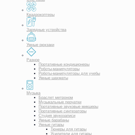
Квадрокоптеры
Зарядные устройства
Умные рюкзаки
Разное
Портативные кондиционеры
Роботы-манипуляторы
Роботы-манипуляторы для учебы
Умные шахматы
Музыка
Браслет метроном
Музыкальные перчатки
Портативные звуковые микшеры
Портативные синтезаторы
Студия звукозаписи
Умные барабаны
Умные гитары
Тюнеры для гитары
Усилители для гитары