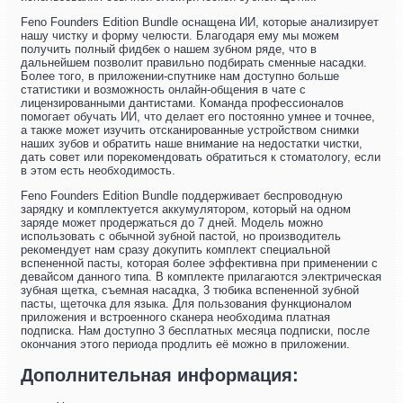
Feno Founders Edition Bundle оснащена ИИ, которые анализирует
нашу чистку и форму челюсти. Благодаря ему мы можем
получить полный фидбек о нашем зубном ряде, что в
дальнейшем позволит правильно подбирать сменные насадки.
Более того, в приложении-спутнике нам доступно больше
статистики и возможность онлайн-общения в чате с
лицензированными дантистами. Команда профессионалов
помогает обучать ИИ, что делает его постоянно умнее и точнее,
а также может изучить отсканированные устройством снимки
наших зубов и обратить наше внимание на недостатки чистки,
дать совет или порекомендовать обратиться к стоматологу, если
в этом есть необходимость.
Feno Founders Edition Bundle поддерживает беспроводную
зарядку и комплектуется аккумулятором, который на одном
заряде может продержаться до 7 дней. Модель можно
использовать с обычной зубной пастой, но производитель
рекомендует нам сразу докупить комплект специальной
вспененной пасты, которая более эффективна при применении с
девайсом данного типа. В комплекте прилагаются электрическая
зубная щетка, съемная насадка, 3 тюбика вспененной зубной
пасты, щеточка для языка. Для пользования функционалом
приложения и встроенного сканера необходима платная
подписка. Нам доступно 3 бесплатных месяца подписки, после
окончания этого периода продлить её можно в приложении.
Дополнительная информация: