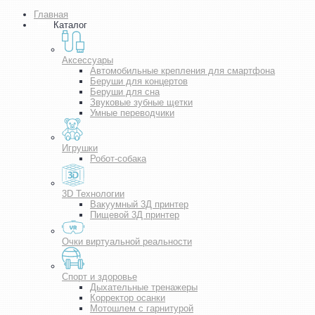
Главная
Каталог
Аксессуары
Автомобильные крепления для смартфона
Беруши для концертов
Беруши для сна
Звуковые зубные щетки
Умные переводчики
Игрушки
Робот-собака
3D Технологии
Вакуумный 3Д принтер
Пищевой 3Д принтер
Очки виртуальной реальности
Спорт и здоровье
Дыхательные тренажеры
Корректор осанки
Мотошлем с гарнитурой