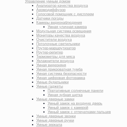
Управление умным домом
Анализатор качества воздуха
Аромодиффузор
Голосовой помощник с дисплеем
Датчики погоды
Камеры видеонаблюдения
Умная уличная камера
Модульная система освещения
Мониторы качества воздуха
Очистители воздуха
Потолочные светильники
Роутер-маршрутизатор
Роутер-репитер
Термометры для мяса
Увлажнители воздуха
Умная видеоняня
Умная прикроватная тумба
Умная система безопасности
Умная цифровая фоторамка
Умные будильники
Умные гаджеты
Портативные солнечные панели
Умная зубная щетка
Умные дверные замки
Умный замок на входную дверь
Умный замок с камерой
Умный замок с отпечатками пальцев
Умные дверные звонки
Умные дверные ручки
Умные зеркала