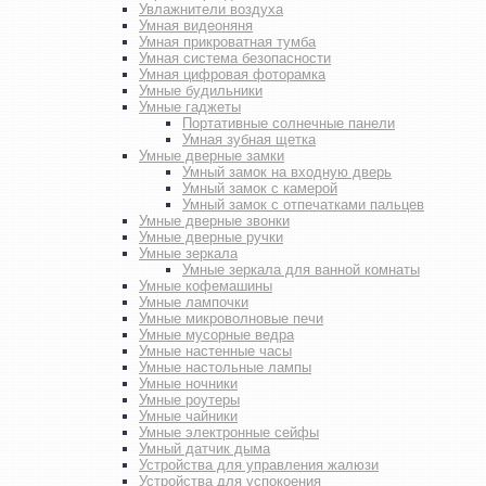
Увлажнители воздуха
Умная видеоняня
Умная прикроватная тумба
Умная система безопасности
Умная цифровая фоторамка
Умные будильники
Умные гаджеты
Портативные солнечные панели
Умная зубная щетка
Умные дверные замки
Умный замок на входную дверь
Умный замок с камерой
Умный замок с отпечатками пальцев
Умные дверные звонки
Умные дверные ручки
Умные зеркала
Умные зеркала для ванной комнаты
Умные кофемашины
Умные лампочки
Умные микроволновые печи
Умные мусорные ведра
Умные настенные часы
Умные настольные лампы
Умные ночники
Умные роутеры
Умные чайники
Умные электронные сейфы
Умный датчик дыма
Устройства для управления жалюзи
Устройства для успокоения