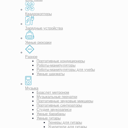
Квадрокоптеры
Зарядные устройства
Умные рюкзаки
Разное
Портативные кондиционеры
Роботы-манипуляторы
Роботы-манипуляторы для учебы
Умные шахматы
Музыка
Браслет метроном
Музыкальные перчатки
Портативные звуковые микшеры
Портативные синтезаторы
Студия звукозаписи
Умные барабаны
Умные гитары
Тюнеры для гитары
Усилители для гитары