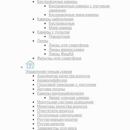
Беспроводные камеры
Беспроводные камеры с датчиком
движения
Беспроводные мини-камеры
Камеры наблюдения
Беспроводные
Мини-камера
Камеры с пультом
Поворотные
Линзы
Линзы для смартфона
Линзы макросъемки
Линзы ФишАй
Фильтры для смартфона
Управление умным домом
Анализатор качества воздуха
Аромодиффузор
Голосовой помощник с дисплеем
Датчики погоды
Камеры видеонаблюдения
Умная уличная камера
Модульная система освещения
Мониторы качества воздуха
Очистители воздуха
Потолочные светильники
Роутер-маршрутизатор
Роутер-репитер
Термометры для мяса