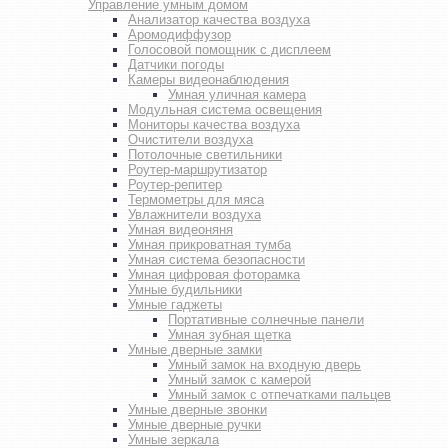
Управление умным домом
Анализатор качества воздуха
Аромодиффузор
Голосовой помощник с дисплеем
Датчики погоды
Камеры видеонаблюдения
Умная уличная камера
Модульная система освещения
Мониторы качества воздуха
Очистители воздуха
Потолочные светильники
Роутер-маршрутизатор
Роутер-репитер
Термометры для мяса
Увлажнители воздуха
Умная видеоняня
Умная прикроватная тумба
Умная система безопасности
Умная цифровая фоторамка
Умные будильники
Умные гаджеты
Портативные солнечные панели
Умная зубная щетка
Умные дверные замки
Умный замок на входную дверь
Умный замок с камерой
Умный замок с отпечатками пальцев
Умные дверные звонки
Умные дверные ручки
Умные зеркала