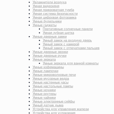
Увлажнители воздуха
Умная видеоняня
Умная прикроватная тумба
Умная система безопасности
Умная цифровая фоторамка
Умные будильники
Умные гаджеты
Портативные солнечные панели
Умная зубная щетка
Умные дверные замки
Умный замок на входную дверь
Умный замок с камерой
Умный замок с отпечатками пальцев
Умные дверные звонки
Умные дверные ручки
Умные зеркала
Умные зеркала для ванной комнаты
Умные кофемашины
Умные лампочки
Умные микроволновые печи
Умные мусорные ведра
Умные настенные часы
Умные настольные лампы
Умные ночники
Умные роутеры
Умные чайники
Умные электронные сейфы
Умный датчик дыма
Устройства для управления жалюзи
Устройства для успокоения