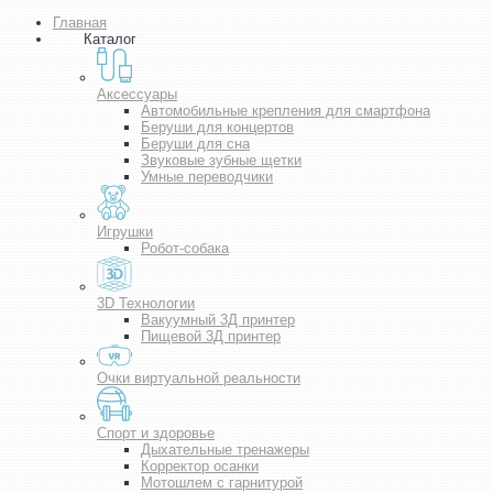
Главная
Каталог
Аксессуары
Автомобильные крепления для смартфона
Беруши для концертов
Беруши для сна
Звуковые зубные щетки
Умные переводчики
Игрушки
Робот-собака
3D Технологии
Вакуумный 3Д принтер
Пищевой 3Д принтер
Очки виртуальной реальности
Спорт и здоровье
Дыхательные тренажеры
Корректор осанки
Мотошлем с гарнитурой