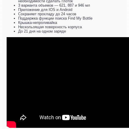
необходимости сделать глоток
3 варианта объемов — 621, 887 и 946 мл
Приложение для IOS и Android
Сохраняет прохладу до 24 часов
Поддержка функции поиска Find My Bottle
Крышка-непроливайка
Нескользящая поверхность корпуса
До 21 дня на одном заряде