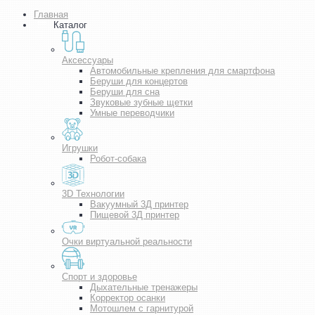
Главная
Каталог
Аксессуары
Автомобильные крепления для смартфона
Беруши для концертов
Беруши для сна
Звуковые зубные щетки
Умные переводчики
Игрушки
Робот-собака
3D Технологии
Вакуумный 3Д принтер
Пищевой 3Д принтер
Очки виртуальной реальности
Спорт и здоровье
Дыхательные тренажеры
Корректор осанки
Мотошлем с гарнитурой