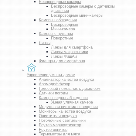
Беспроводные камеры
Беспроводные камеры с датчиком
движения
Беспроводные мини-камеры
Камеры наблюдения
Беспроводные
Мини-камера
Камеры с пультом
Поворотные
Линзы
Линзы для смартфона
Линзы макросъемки
Линзы ФишАй
Фильтры для смартфона
Управление умным домом
Анализатор качества воздуха
Аромодиффузор
Голосовой помощник с дисплеем
Датчики погоды
Камеры видеонаблюдения
Умная уличная камера
Модульная система освещения
Мониторы качества воздуха
Очистители воздуха
Потолочные светильники
Роутер-маршрутизатор
Роутер-репитер
Термометры для мяса