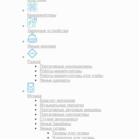
Квадрокоптеры
Зарядные устройства
Умные рюкзаки
Разное
Портативные кондиционеры
Роботы-манипуляторы
Роботы-манипуляторы для учебы
Умные шахматы
Музыка
Браслет метроном
Музыкальные перчатки
Портативные звуковые микшеры
Портативные синтезаторы
Студия звукозаписи
Умные барабаны
Умные гитары
Тюнеры для гитары
Усилители для гитары