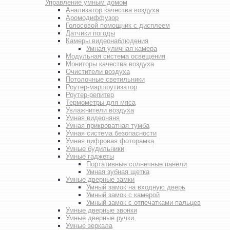
Управление умным домом
Анализатор качества воздуха
Аромодиффузор
Голосовой помощник с дисплеем
Датчики погоды
Камеры видеонаблюдения
Умная уличная камера
Модульная система освещения
Мониторы качества воздуха
Очистители воздуха
Потолочные светильники
Роутер-маршрутизатор
Роутер-репитер
Термометры для мяса
Увлажнители воздуха
Умная видеоняня
Умная прикроватная тумба
Умная система безопасности
Умная цифровая фоторамка
Умные будильники
Умные гаджеты
Портативные солнечные панели
Умная зубная щетка
Умные дверные замки
Умный замок на входную дверь
Умный замок с камерой
Умный замок с отпечатками пальцев
Умные дверные звонки
Умные дверные ручки
Умные зеркала