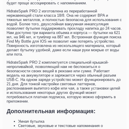
будет проще ассоциировать с напоминанием.
HidrateSpark PRO 2 изготовлена из переработанной
нержавеющей стали класса 18/8. Она не содержит BPA и
тяжелых металлов, и полностью безопасна для использования с
водой. Более того, двухслойная вакуумная инкапсуляция
позволяет бутылке поддерживать прохладу напитка до 24 часов.
Нам доступно три варианта объема и корпуса — бутылки на 621
мл, на 946 мл, и тумблер на 887 мл. Встроенная функция поиска
Find My Bottle для IOS не позволит нам потерять устройство.
Поверхность изготовлена из нескользящего материала, который
делает бутылку удобной, даже если наши руки мокрые от воды
или пота.
HidrateSpark PRO 2 комплектуется специальной крышкой-
непроливайкой, позволяющей нам не беспокоиться о
безопасности своих вещей в рюкзаке или сумке. Работает
модель на аккумуляторе и заряжается через обычный разъем
USB-C. На одном заряде устройство может функционировать до
21 дня. Для тонкой настройки световых паттернов,
распознавания выпитого кофе или чая, а также установки целей
и использования некоторых других функций может
потребоваться платная подписка, которую можно оформить в
приложении.
Дополнительная информация:
Умная бутылка
Световые, звуковые и текстовые напоминания о