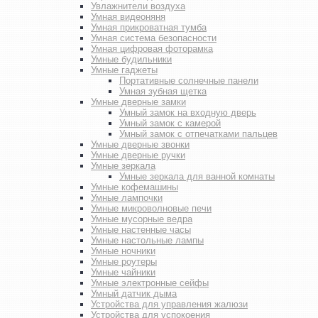
Увлажнители воздуха
Умная видеоняня
Умная прикроватная тумба
Умная система безопасности
Умная цифровая фоторамка
Умные будильники
Умные гаджеты
Портативные солнечные панели
Умная зубная щетка
Умные дверные замки
Умный замок на входную дверь
Умный замок с камерой
Умный замок с отпечатками пальцев
Умные дверные звонки
Умные дверные ручки
Умные зеркала
Умные зеркала для ванной комнаты
Умные кофемашины
Умные лампочки
Умные микроволновые печи
Умные мусорные ведра
Умные настенные часы
Умные настольные лампы
Умные ночники
Умные роутеры
Умные чайники
Умные электронные сейфы
Умный датчик дыма
Устройства для управления жалюзи
Устройства для успокоения