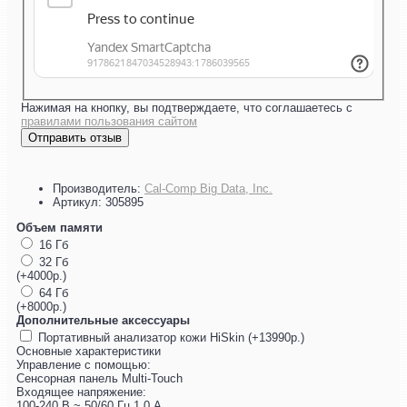
Нажимая на кнопку, вы подтверждаете, что соглашаетесь с
правилами пользования сайтом
Отправить отзыв
Производитель:
Cal-Comp Big Data, Inc.
Артикул:
305895
Объем памяти
16 Гб
32 Гб
(+4000р.)
64 Гб
(+8000р.)
Дополнительные аксессуары
Портативный анализатор кожи HiSkin (+13990р.)
Основные характеристики
Управление с помощью:
Сенсорная панель Multi-Touch
Входящее напряжение:
100-240 В ~ 50/60 Гц 1,0 А