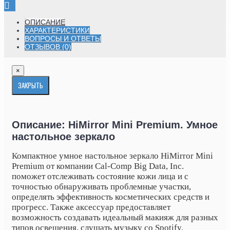
ОПИСАНИЕ
ХАРАКТЕРИСТИКИ
ВОПРОСЫ И ОТВЕТЫ
ОТЗЫВОВ (0)
×
ЗАКРЫТЬ
Описание: HiMirror Mini Premium. Умное
настольное зеркало
Компактное умное настольное зеркало
HiMirror
Mini
Premium
от компании
Cal
-
Comp
Big
Data
,
Inc
.
поможет отслеживать состояние кожи лица и с
точностью обнаруживать проблемные участки,
определять эффективность косметических средств и
прогресс. Также аксессуар предоставляет
возможность создавать идеальный макияж для разных
типов освещения, слушать музыку со Spotify,