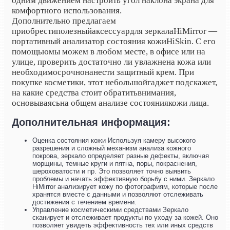
одним движением настроить угол наклона экрана для
комфортного использования.
Дополнительно предлагаем
приобрести
полезный
аксессуар
для зеркала
HiMirror —
портативный анализатор состояния кожиHiSkin. С его
помощьюмы можем в любом месте, в офисе или на
улице, проверить достаточно ли увлажнена кожа или
необходимосрочнонанести защитный крем. При
покупке косметики, этот небольшойгаджет подскажет,
на какие средства стоит обратитьвнимания,
основываясьна общем анализе состояниякожи лица.
Дополнительная информация:
Оценка состояния кожи Используя камеру высокого
разрешения и сложный механизм анализа кожного
покрова, зеркало определяет разные дефекты, включая
морщины, темные круги и пятна, поры, покраснения,
шероховатости и пр. Это позволяет точно выявить
проблемы и начать эффективную борьбу с ними. Зеркало
HiMirror анализирует кожу по фотографиям, которые после
хранятся вместе с данными и позволяют отслеживать
достижения с течением времени.
Управление косметическими средствами Зеркало
сканирует и отслеживает продукты по уходу за кожей. Оно
позволяет увидеть эффективность тех или иных средств