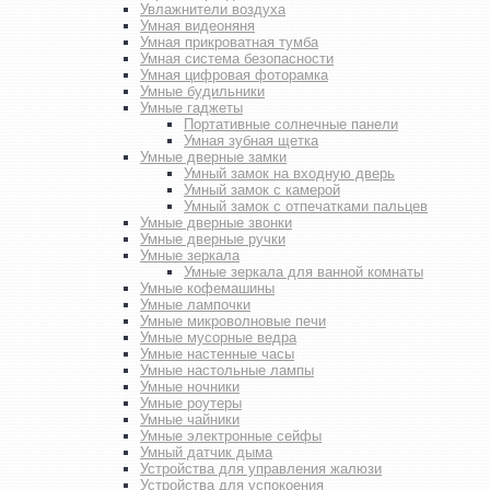
Увлажнители воздуха
Умная видеоняня
Умная прикроватная тумба
Умная система безопасности
Умная цифровая фоторамка
Умные будильники
Умные гаджеты
Портативные солнечные панели
Умная зубная щетка
Умные дверные замки
Умный замок на входную дверь
Умный замок с камерой
Умный замок с отпечатками пальцев
Умные дверные звонки
Умные дверные ручки
Умные зеркала
Умные зеркала для ванной комнаты
Умные кофемашины
Умные лампочки
Умные микроволновые печи
Умные мусорные ведра
Умные настенные часы
Умные настольные лампы
Умные ночники
Умные роутеры
Умные чайники
Умные электронные сейфы
Умный датчик дыма
Устройства для управления жалюзи
Устройства для успокоения