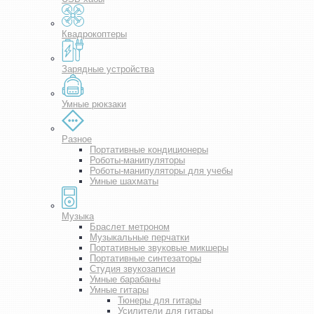
Квадрокоптеры
Зарядные устройства
Умные рюкзаки
Разное
Портативные кондиционеры
Роботы-манипуляторы
Роботы-манипуляторы для учебы
Умные шахматы
Музыка
Браслет метроном
Музыкальные перчатки
Портативные звуковые микшеры
Портативные синтезаторы
Студия звукозаписи
Умные барабаны
Умные гитары
Тюнеры для гитары
Усилители для гитары