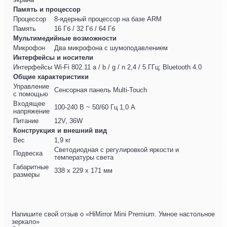
Память и процессор
Процессор
8-ядерный процессор на базе ARM
Память
16 Гб / 32 Гб / 64 Гб
Мультимедийные возможности
Микрофон
Два микрофона с шумоподавлением
Интерфейсы и носители
Интерфейсы
Wi-Fi 802.11 a / b / g / n 2,4 / 5 ГГц; Bluetooth 4.0
Общие характеристики
Управление
Сенсорная панель Multi-Touch
с помощью
Входящее
100-240 В ~ 50/60 Гц 1,0 А
напряжение
Питание
12V, 36W
Конструкция и внешний вид
Вес
1,9 кг
Светодиодная с регулировкой яркости и
Подвеска
температуры света
Габаритные
338 х 229 х 171 мм
размеры
Напишите свой отзыв о «HiMirror Mini Premium. Умное настольное
зеркало»