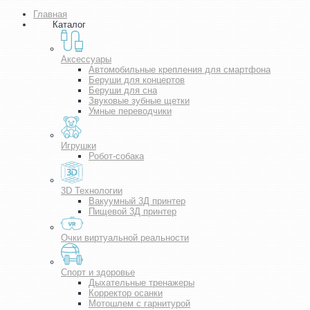
Главная
Каталог
Аксессуары
Автомобильные крепления для смартфона
Беруши для концертов
Беруши для сна
Звуковые зубные щетки
Умные переводчики
Игрушки
Робот-собака
3D Технологии
Вакуумный 3Д принтер
Пищевой 3Д принтер
Очки виртуальной реальности
Спорт и здоровье
Дыхательные тренажеры
Корректор осанки
Мотошлем с гарнитурой