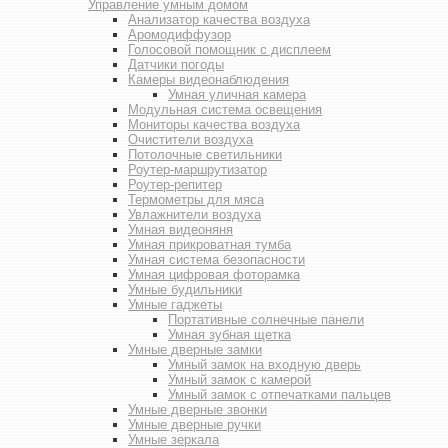
Управление умным домом
Анализатор качества воздуха
Аромодиффузор
Голосовой помощник с дисплеем
Датчики погоды
Камеры видеонаблюдения
Умная уличная камера
Модульная система освещения
Мониторы качества воздуха
Очистители воздуха
Потолочные светильники
Роутер-маршрутизатор
Роутер-репитер
Термометры для мяса
Увлажнители воздуха
Умная видеоняня
Умная прикроватная тумба
Умная система безопасности
Умная цифровая фоторамка
Умные будильники
Умные гаджеты
Портативные солнечные панели
Умная зубная щетка
Умные дверные замки
Умный замок на входную дверь
Умный замок с камерой
Умный замок с отпечатками пальцев
Умные дверные звонки
Умные дверные ручки
Умные зеркала