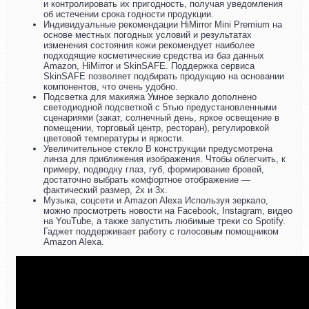
и контролировать их пригодность, получая уведомления
об истечении срока годности продукции.
Индивидуальные рекомендации HiMirror Mini Premium на
основе местных погодных условий и результатах
изменения состояния кожи рекомендует наиболее
подходящие косметические средства из баз данных
Amazon, HiMirror и SkinSAFE. Поддержка сервиса
SkinSAFE позволяет подбирать продукцию на основании
компонентов, что очень удобно.
Подсветка для макияжа Умное зеркало дополнено
светодиодной подсветкой с 5тью предустановленными
сценариями (закат, солнечный день, яркое освещение в
помещении, торговый центр, ресторан), регулировкой
цветовой температуры и яркости.
Увеличительное стекло В конструкции предусмотрена
линза для приближения изображения. Чтобы облегчить, к
примеру, подводку глаз, губ, формирование бровей,
достаточно выбрать комфортное отображение —
фактический размер, 2х и 3х.
Музыка, соцсети и Amazon Alexa Используя зеркало,
можно просмотреть новости на Facebook, Instagram, видео
на YouTube, а также запустить любимые треки со Spotify.
Гаджет поддерживает работу с голосовым помощником
Amazon Alexa.