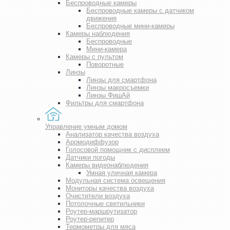
Беспроводные камеры
Беспроводные камеры с датчиком
движения
Беспроводные мини-камеры
Камеры наблюдения
Беспроводные
Мини-камера
Камеры с пультом
Поворотные
Линзы
Линзы для смартфона
Линзы макросъемки
Линзы ФишАй
Фильтры для смартфона
Управление умным домом
Анализатор качества воздуха
Аромодиффузор
Голосовой помощник с дисплеем
Датчики погоды
Камеры видеонаблюдения
Умная уличная камера
Модульная система освещения
Мониторы качества воздуха
Очистители воздуха
Потолочные светильники
Роутер-маршрутизатор
Роутер-репитер
Термометры для мяса