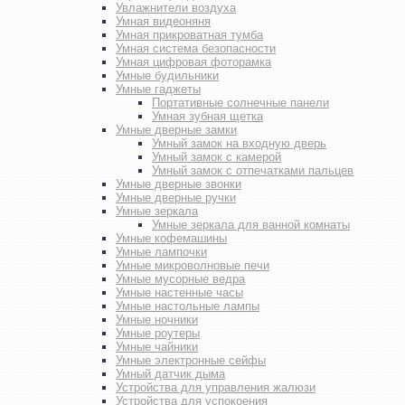
Увлажнители воздуха
Умная видеоняня
Умная прикроватная тумба
Умная система безопасности
Умная цифровая фоторамка
Умные будильники
Умные гаджеты
Портативные солнечные панели
Умная зубная щетка
Умные дверные замки
Умный замок на входную дверь
Умный замок с камерой
Умный замок с отпечатками пальцев
Умные дверные звонки
Умные дверные ручки
Умные зеркала
Умные зеркала для ванной комнаты
Умные кофемашины
Умные лампочки
Умные микроволновые печи
Умные мусорные ведра
Умные настенные часы
Умные настольные лампы
Умные ночники
Умные роутеры
Умные чайники
Умные электронные сейфы
Умный датчик дыма
Устройства для управления жалюзи
Устройства для успокоения