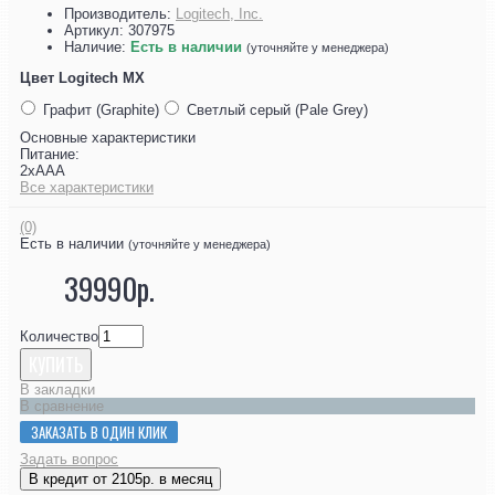
Производитель:
Logitech, Inc.
Артикул:
307975
Наличие:
Есть в наличии
(уточняйте у менеджера)
Цвет Logitech MX
Графит (Graphite)
Светлый серый (Pale Grey)
Основные характеристики
Питание:
2хААА
Все характеристики
(0)
Есть в наличии
(уточняйте у менеджера)
39990р.
Количество
КУПИТЬ
В закладки
В сравнение
ЗАКАЗАТЬ В ОДИН КЛИК
Задать вопрос
В кредит от 2105р. в месяц