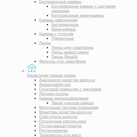
Беспроводные камеры
Беспроводные камеры с датчиком
движения
Беспроводные мини-камеры
Камеры наблюдения
Беспроводные
Мини-камера
Камеры с пультом
Поворотные
Линзы
Линзы для смартфона
Линзы макросъемки
Линзы ФишАй
Фильтры для смартфона
Управление умным домом
Анализатор качества воздуха
Аромодиффузор
Голосовой помощник с дисплеем
Датчики погоды
Камеры видеонаблюдения
Умная уличная камера
Модульная система освещения
Мониторы качества воздуха
Очистители воздуха
Потолочные светильники
Роутер-маршрутизатор
Роутер-репитер
Термометры для мяса