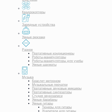
Квадрокоптеры
Зарядные устройства
Умные рюкзаки
Разное
Портативные кондиционеры
Роботы-манипуляторы
Роботы-манипуляторы для учебы
Умные шахматы
Музыка
Браслет метроном
Музыкальные перчатки
Портативные звуковые микшеры
Портативные синтезаторы
Студия звукозаписи
Умные барабаны
Умные гитары
Тюнеры для гитары
Усилители для гитары