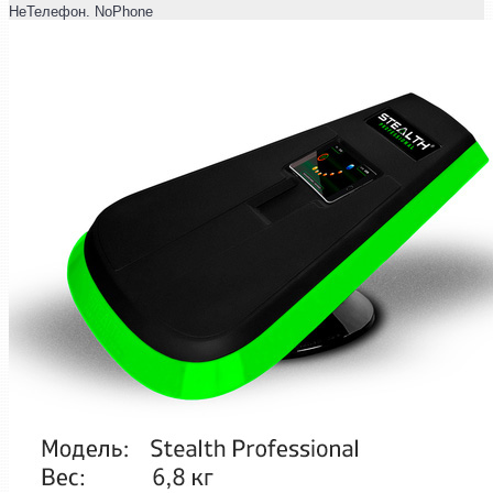
НеТелефон. NoPhone