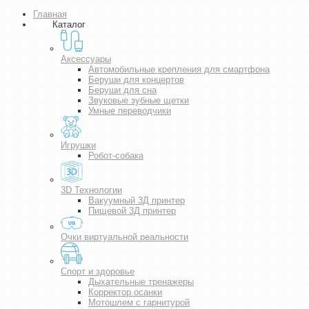
Главная
Каталог
Аксессуары
Автомобильные крепления для смартфона
Беруши для концертов
Беруши для сна
Звуковые зубные щетки
Умные переводчики
Игрушки
Робот-собака
3D Технологии
Вакуумный 3Д принтер
Пищевой 3Д принтер
Очки виртуальной реальности
Спорт и здоровье
Дыхательные тренажеры
Корректор осанки
Мотошлем с гарнитурой