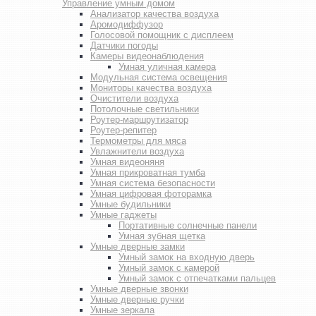
Управление умным домом
Анализатор качества воздуха
Аромодиффузор
Голосовой помощник с дисплеем
Датчики погоды
Камеры видеонаблюдения
Умная уличная камера
Модульная система освещения
Мониторы качества воздуха
Очистители воздуха
Потолочные светильники
Роутер-маршрутизатор
Роутер-репитер
Термометры для мяса
Увлажнители воздуха
Умная видеоняня
Умная прикроватная тумба
Умная система безопасности
Умная цифровая фоторамка
Умные будильники
Умные гаджеты
Портативные солнечные панели
Умная зубная щетка
Умные дверные замки
Умный замок на входную дверь
Умный замок с камерой
Умный замок с отпечатками пальцев
Умные дверные звонки
Умные дверные ручки
Умные зеркала