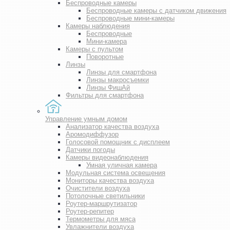
Беспроводные камеры
Беспроводные камеры с датчиком движения
Беспроводные мини-камеры
Камеры наблюдения
Беспроводные
Мини-камера
Камеры с пультом
Поворотные
Линзы
Линзы для смартфона
Линзы макросъемки
Линзы ФишАй
Фильтры для смартфона
Управление умным домом
Анализатор качества воздуха
Аромодиффузор
Голосовой помощник с дисплеем
Датчики погоды
Камеры видеонаблюдения
Умная уличная камера
Модульная система освещения
Мониторы качества воздуха
Очистители воздуха
Потолочные светильники
Роутер-маршрутизатор
Роутер-репитер
Термометры для мяса
Увлажнители воздуха