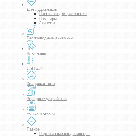
Для художников
Планшеты для рисования
Плоттеры
Стилусы
Беспроводные динамики
Ключницы
USB-хабы
Квадрокоптеры
Зарядные устройства
Умные рюкзаки
Разное
Портативные кондиционеры