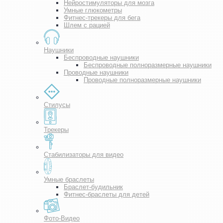
Нейростимуляторы для мозга
Умные глюкометры
Фитнес-трекеры для бега
Шлем с рацией
Наушники
Беспроводные наушники
Беспроводные полноразмерные наушники
Проводные наушники
Проводные полноразмерные наушники
Стилусы
Трекеры
Стабилизаторы для видео
Умные браслеты
Браслет-будильник
Фитнес-браслеты для детей
Фото-Видео