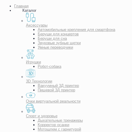
Главная
Каталог
Аксессуары
Автомобильные крепления для смартфона
Беруши для концертов
Беруши для сна
Звуковые зубные щетки
Умные переводчики
Игрушки
Робот-собака
3D Технологии
Вакуумный 3Д принтер
Пищевой 3Д принтер
Очки виртуальной реальности
Спорт и здоровье
Дыхательные тренажеры
Корректор осанки
Мотошлем с гарнитурой