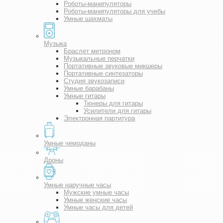
Роботы-манипуляторы
Роботы-манипуляторы для учебы
Умные шахматы
Музыка
Браслет метроном
Музыкальные перчатки
Портативные звуковые микшеры
Портативные синтезаторы
Студия звукозаписи
Умные барабаны
Умные гитары
Тюнеры для гитары
Усилители для гитары
Электронная партитура
Умные чемоданы
Дроны
Умные наручные часы
Мужские умные часы
Умные женские часы
Умные часы для детей