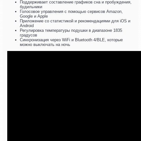
Поддерживает составление графиков сна и пробуждения,
будильники
Голосовое управления с помощью сервисов Amazon,
Google и Apple
Приложение со статистикой и рекомендациями для iOS и
Android
Регулировка температуры подушки в диапазоне 1835
градусов
Синхронизация через WiFi и Bluetooth 4/BLE, которые
можно выключать на ночь