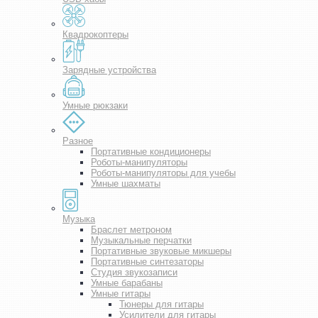
Квадрокоптеры
Зарядные устройства
Умные рюкзаки
Разное
Портативные кондиционеры
Роботы-манипуляторы
Роботы-манипуляторы для учебы
Умные шахматы
Музыка
Браслет метроном
Музыкальные перчатки
Портативные звуковые микшеры
Портативные синтезаторы
Студия звукозаписи
Умные барабаны
Умные гитары
Тюнеры для гитары
Усилители для гитары