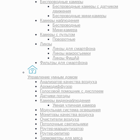
Беспроводные камеры
Беспроводные камеры с датчиком
движения
Беспроводные мини-камеры
Камеры наблюдения
Беспроводные
Мини-камера
Камеры с пультом
Поворотные
Линзы
Линзы для смартфона
Линзы макросъемки
Линзы ФишАй
Фильтры для смартфона
Управление умным домом
Анализатор качества воздуха
Аромодиффузор
Голосовой помощник с дисплеем
Датчики погоды
Камеры видеонаблюдения
Умная уличная камера
Модульная система освещения
Мониторы качества воздуха
Очистители воздуха
Потолочные светильники
Роутер-маршрутизатор
Роутер-репитер
Термометры для мяса