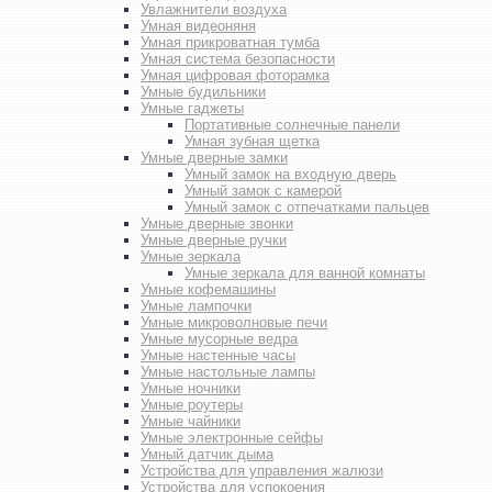
Увлажнители воздуха
Умная видеоняня
Умная прикроватная тумба
Умная система безопасности
Умная цифровая фоторамка
Умные будильники
Умные гаджеты
Портативные солнечные панели
Умная зубная щетка
Умные дверные замки
Умный замок на входную дверь
Умный замок с камерой
Умный замок с отпечатками пальцев
Умные дверные звонки
Умные дверные ручки
Умные зеркала
Умные зеркала для ванной комнаты
Умные кофемашины
Умные лампочки
Умные микроволновые печи
Умные мусорные ведра
Умные настенные часы
Умные настольные лампы
Умные ночники
Умные роутеры
Умные чайники
Умные электронные сейфы
Умный датчик дыма
Устройства для управления жалюзи
Устройства для успокоения