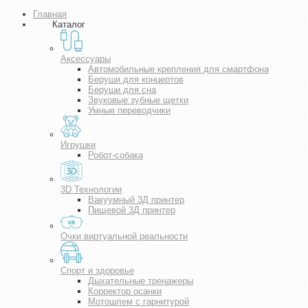
Главная
Каталог
Аксессуары
Автомобильные крепления для смартфона
Беруши для концертов
Беруши для сна
Звуковые зубные щетки
Умные переводчики
Игрушки
Робот-собака
3D Технологии
Вакуумный 3Д принтер
Пищевой 3Д принтер
Очки виртуальной реальности
Спорт и здоровье
Дыхательные тренажеры
Корректор осанки
Мотошлем с гарнитурой