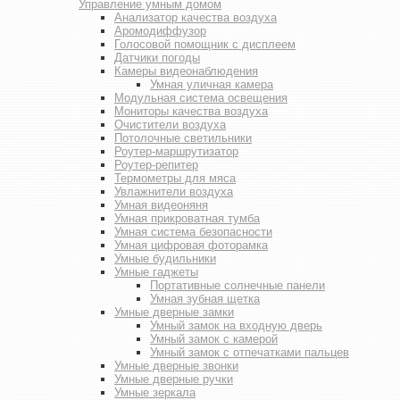
Управление умным домом
Анализатор качества воздуха
Аромодиффузор
Голосовой помощник с дисплеем
Датчики погоды
Камеры видеонаблюдения
Умная уличная камера
Модульная система освещения
Мониторы качества воздуха
Очистители воздуха
Потолочные светильники
Роутер-маршрутизатор
Роутер-репитер
Термометры для мяса
Увлажнители воздуха
Умная видеоняня
Умная прикроватная тумба
Умная система безопасности
Умная цифровая фоторамка
Умные будильники
Умные гаджеты
Портативные солнечные панели
Умная зубная щетка
Умные дверные замки
Умный замок на входную дверь
Умный замок с камерой
Умный замок с отпечатками пальцев
Умные дверные звонки
Умные дверные ручки
Умные зеркала