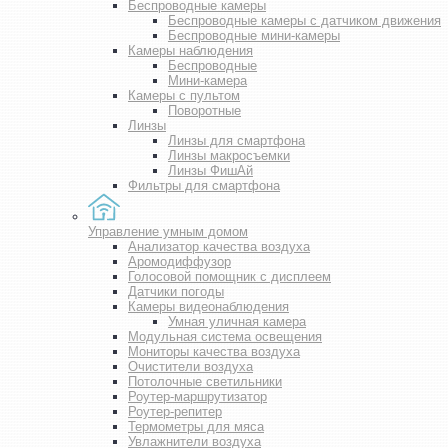
Беспроводные камеры
Беспроводные камеры с датчиком движения
Беспроводные мини-камеры
Камеры наблюдения
Беспроводные
Мини-камера
Камеры с пультом
Поворотные
Линзы
Линзы для смартфона
Линзы макросъемки
Линзы ФишАй
Фильтры для смартфона
Управление умным домом
Анализатор качества воздуха
Аромодиффузор
Голосовой помощник с дисплеем
Датчики погоды
Камеры видеонаблюдения
Умная уличная камера
Модульная система освещения
Мониторы качества воздуха
Очистители воздуха
Потолочные светильники
Роутер-маршрутизатор
Роутер-репитер
Термометры для мяса
Увлажнители воздуха