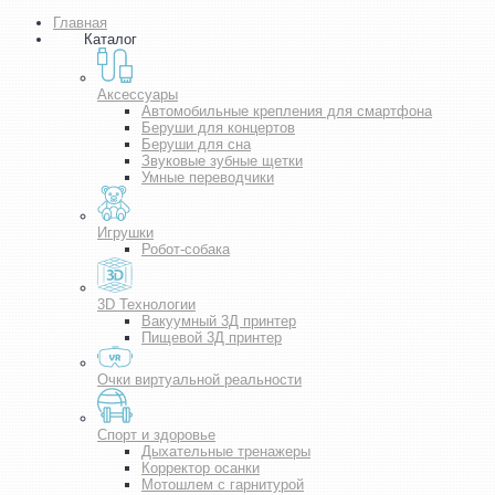
Главная
Каталог
Аксессуары
Автомобильные крепления для смартфона
Беруши для концертов
Беруши для сна
Звуковые зубные щетки
Умные переводчики
Игрушки
Робот-собака
3D Технологии
Вакуумный 3Д принтер
Пищевой 3Д принтер
Очки виртуальной реальности
Спорт и здоровье
Дыхательные тренажеры
Корректор осанки
Мотошлем с гарнитурой