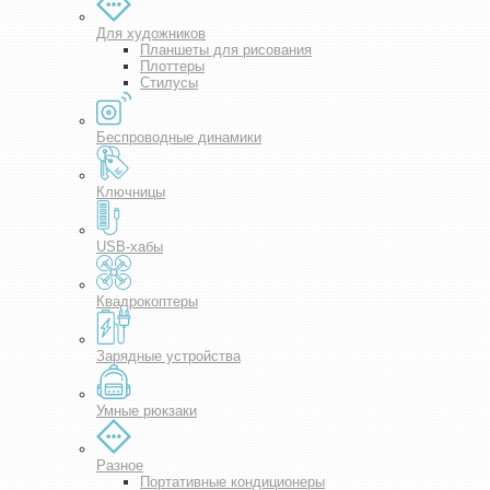
Для художников
Планшеты для рисования
Плоттеры
Стилусы
Беспроводные динамики
Ключницы
USB-хабы
Квадрокоптеры
Зарядные устройства
Умные рюкзаки
Разное
Портативные кондиционеры