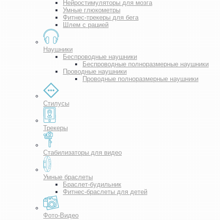
Нейростимуляторы для мозга
Умные глюкометры
Фитнес-трекеры для бега
Шлем с рацией
Наушники
Беспроводные наушники
Беспроводные полноразмерные наушники
Проводные наушники
Проводные полноразмерные наушники
Стилусы
Трекеры
Стабилизаторы для видео
Умные браслеты
Браслет-будильник
Фитнес-браслеты для детей
Фото-Видео