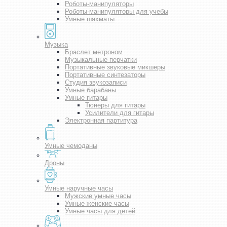
Роботы-манипуляторы
Роботы-манипуляторы для учебы
Умные шахматы
Музыка
Браслет метроном
Музыкальные перчатки
Портативные звуковые микшеры
Портативные синтезаторы
Студия звукозаписи
Умные барабаны
Умные гитары
Тюнеры для гитары
Усилители для гитары
Электронная партитура
Умные чемоданы
Дроны
Умные наручные часы
Мужские умные часы
Умные женские часы
Умные часы для детей