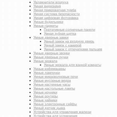
Увлажнители воздуха
Умная видеоняня
Умная прикроватная тумба
Умная система безопасности
Умная цифровая фоторамка
Умные будильники
Умные гаджеты
Портативные солнечные панели
Умная зубная щетка
Умные дверные замки
Умный замок на входную дверь
Умный замок с камерой
Умный замок с отпечатками пальцев
Умные дверные звонки
Умные дверные ручки
Умные зеркала
Умные зеркала для ванной комнаты
Умные кофемашины
Умные лампочки
Умные микроволновые печи
Умные мусорные ведра
Умные настенные часы
Умные настольные лампы
Умные ночники
Умные роутеры
Умные чайники
Умные электронные сейфы
Умный датчик дыма
Устройства для управления жалюзи
Устройства для успокоения