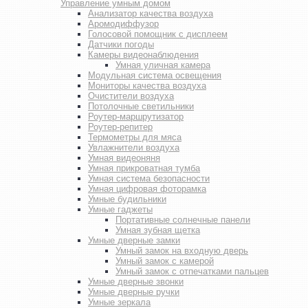
Управление умным домом
Анализатор качества воздуха
Аромодиффузор
Голосовой помощник с дисплеем
Датчики погоды
Камеры видеонаблюдения
Умная уличная камера
Модульная система освещения
Мониторы качества воздуха
Очистители воздуха
Потолочные светильники
Роутер-маршрутизатор
Роутер-репитер
Термометры для мяса
Увлажнители воздуха
Умная видеоняня
Умная прикроватная тумба
Умная система безопасности
Умная цифровая фоторамка
Умные будильники
Умные гаджеты
Портативные солнечные панели
Умная зубная щетка
Умные дверные замки
Умный замок на входную дверь
Умный замок с камерой
Умный замок с отпечатками пальцев
Умные дверные звонки
Умные дверные ручки
Умные зеркала