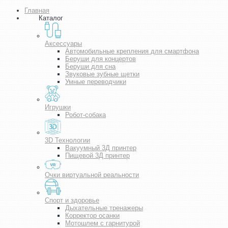
Главная
Каталог
Аксессуары
Автомобильные крепления для смартфона
Беруши для концертов
Беруши для сна
Звуковые зубные щетки
Умные переводчики
Игрушки
Робот-собака
3D Технологии
Вакуумный 3Д принтер
Пищевой 3Д принтер
Очки виртуальной реальности
Спорт и здоровье
Дыхательные тренажеры
Корректор осанки
Мотошлем с гарнитурой