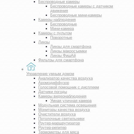
Беспроводные камеры
Беспроводные камеры с датчиком
движения
Беспроводные мини-камеры
Камеры наблюдения
Беспроводные
Мини-камера
Камеры с пультом
Поворотные
Линзы
Линзы для смартфона
Линзы макросъемки
Линзы ФишАй
Фильтры для смартфона
Управление умным домом
Анализатор качества воздуха
Аромодиффузор
Голосовой помощник с дисплеем
Датчики погоды
Камеры видеонаблюдения
Умная уличная камера
Модульная система освещения
Мониторы качества воздуха
Очистители воздуха
Потолочные светильники
Роутер-маршрутизатор
Роутер-репитер
Термометры для мяса