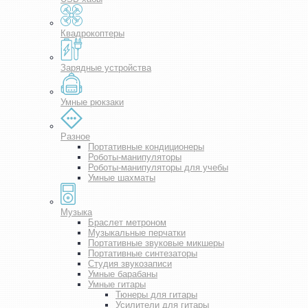
Квадрокоптеры
Зарядные устройства
Умные рюкзаки
Разное
Портативные кондиционеры
Роботы-манипуляторы
Роботы-манипуляторы для учебы
Умные шахматы
Музыка
Браслет метроном
Музыкальные перчатки
Портативные звуковые микшеры
Портативные синтезаторы
Студия звукозаписи
Умные барабаны
Умные гитары
Тюнеры для гитары
Усилители для гитары