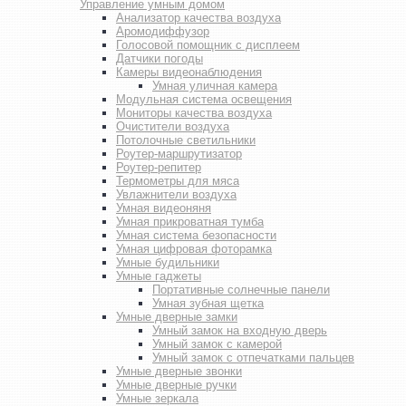
Управление умным домом
Анализатор качества воздуха
Аромодиффузор
Голосовой помощник с дисплеем
Датчики погоды
Камеры видеонаблюдения
Умная уличная камера
Модульная система освещения
Мониторы качества воздуха
Очистители воздуха
Потолочные светильники
Роутер-маршрутизатор
Роутер-репитер
Термометры для мяса
Увлажнители воздуха
Умная видеоняня
Умная прикроватная тумба
Умная система безопасности
Умная цифровая фоторамка
Умные будильники
Умные гаджеты
Портативные солнечные панели
Умная зубная щетка
Умные дверные замки
Умный замок на входную дверь
Умный замок с камерой
Умный замок с отпечатками пальцев
Умные дверные звонки
Умные дверные ручки
Умные зеркала