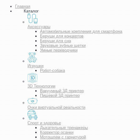
Главная
Каталог
Аксессуары
Автомобильные крепления для смартфона
Беруши для концертов
Беруши для сна
Звуковые зубные щетки
Умные переводчики
Игрушки
Робот-собака
3D Технологии
Вакуумный 3Д принтер
Пищевой 3Д принтер
Очки виртуальной реальности
Спорт и здоровье
Дыхательные тренажеры
Корректор осанки
Мотошлем с гарнитурой