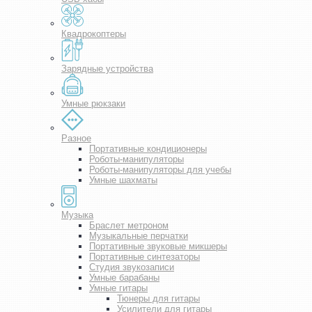
Квадрокоптеры
Зарядные устройства
Умные рюкзаки
Разное
Портативные кондиционеры
Роботы-манипуляторы
Роботы-манипуляторы для учебы
Умные шахматы
Музыка
Браслет метроном
Музыкальные перчатки
Портативные звуковые микшеры
Портативные синтезаторы
Студия звукозаписи
Умные барабаны
Умные гитары
Тюнеры для гитары
Усилители для гитары