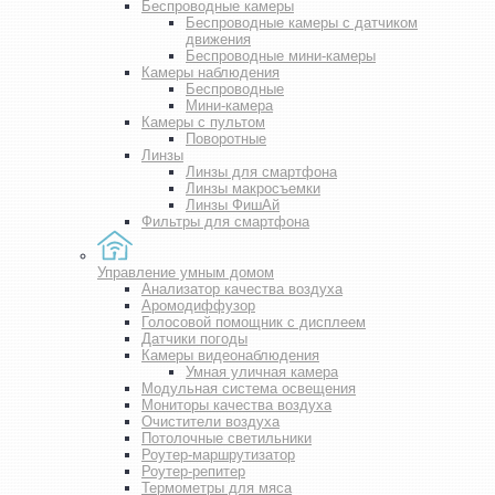
Беспроводные камеры
Беспроводные камеры с датчиком
движения
Беспроводные мини-камеры
Камеры наблюдения
Беспроводные
Мини-камера
Камеры с пультом
Поворотные
Линзы
Линзы для смартфона
Линзы макросъемки
Линзы ФишАй
Фильтры для смартфона
Управление умным домом
Анализатор качества воздуха
Аромодиффузор
Голосовой помощник с дисплеем
Датчики погоды
Камеры видеонаблюдения
Умная уличная камера
Модульная система освещения
Мониторы качества воздуха
Очистители воздуха
Потолочные светильники
Роутер-маршрутизатор
Роутер-репитер
Термометры для мяса