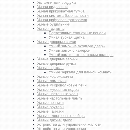
Увлажнители воздуха
Умная видеоняня
Умная прикроватная тумба
Умная система безопасности
Умная цифровая фоторамка
Умные будильники
Умные гаджеты
Портативные солнечные панели
Умная зубная щетка
Умные дверные замки
Умный замок на входную дверь
Умный замок с камерой
Умный замок с отпечатками пальцев
Умные дверные звонки
Умные дверные ручки
Умные зеркала
Умные зеркала для ванной комнаты
Умные кофемашины
Умные лампочки
Умные микроволновые печи
Умные мусорные ведра
Умные настенные часы
Умные настольные лампы
Умные ночники
Умные роутеры
Умные чайники
Умные электронные сейфы
Умный датчик дыма
Устройства для управления жалюзи
Устройства для успокоения