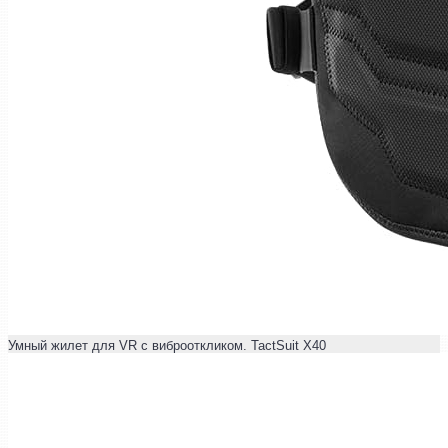
Умный жилет для VR с виброоткликом. TactSuit X40