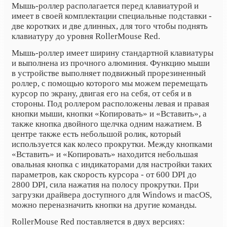
Мышь-роллер располагается перед клавиатурой и
имеет в своей комплектации специальные подставки -
две коротких и две длинных, для того чтобы поднять
клавиатуру до уровня RollerMouse Red.
Мышь-роллер имеет ширину стандартной клавиатуры
и выполнена из прочного алюминия. Функцию мыши
в устройстве выполняет подвижный прорезиненный
роллер, с помощью которого мы можем перемещать
курсор по экрану, двигая его на себя, от себя и в
стороны. Под роллером расположены левая и правая
кнопки мыши, кнопки «Копировать» и «Вставить», а
также кнопка двойного щелчка одним нажатием. В
центре также есть небольшой ролик, который
используется как колесо прокрутки. Между кнопками
«Вставить» и «Копировать» находится небольшая
овальная кнопка с индикаторами для настройки таких
параметров, как скорость курсора - от 600 DPI до
2800 DPI, сила нажатия на полосу прокрутки. При
загрузки драйвера доступного для Windows и macOS,
можно переназначить кнопки на другие команды.
RollerMouse Red поставляется в двух версиях: