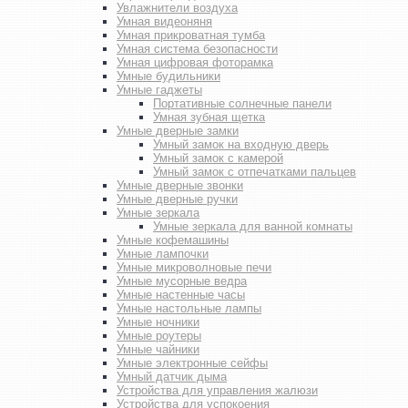
Увлажнители воздуха
Умная видеоняня
Умная прикроватная тумба
Умная система безопасности
Умная цифровая фоторамка
Умные будильники
Умные гаджеты
Портативные солнечные панели
Умная зубная щетка
Умные дверные замки
Умный замок на входную дверь
Умный замок с камерой
Умный замок с отпечатками пальцев
Умные дверные звонки
Умные дверные ручки
Умные зеркала
Умные зеркала для ванной комнаты
Умные кофемашины
Умные лампочки
Умные микроволновые печи
Умные мусорные ведра
Умные настенные часы
Умные настольные лампы
Умные ночники
Умные роутеры
Умные чайники
Умные электронные сейфы
Умный датчик дыма
Устройства для управления жалюзи
Устройства для успокоения