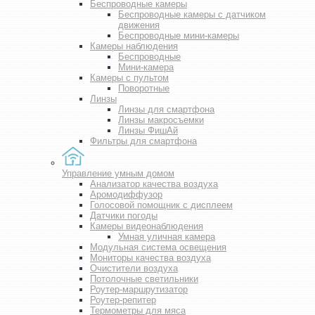
Беспроводные камеры
Беспроводные камеры с датчиком
движения
Беспроводные мини-камеры
Камеры наблюдения
Беспроводные
Мини-камера
Камеры с пультом
Поворотные
Линзы
Линзы для смартфона
Линзы макросъемки
Линзы ФишАй
Фильтры для смартфона
Управление умным домом
Анализатор качества воздуха
Аромодиффузор
Голосовой помощник с дисплеем
Датчики погоды
Камеры видеонаблюдения
Умная уличная камера
Модульная система освещения
Мониторы качества воздуха
Очистители воздуха
Потолочные светильники
Роутер-маршрутизатор
Роутер-репитер
Термометры для мяса