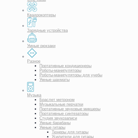
Квадрокоптеры
Зарядные устройства
Умные рюкзаки
Разное
Портативные кондиционеры
Роботы-манипуляторы
Роботы-манипуляторы для учебы
Умные шахматы
Музыка
Браслет метроном
Музыкальные перчатки
Портативные звуковые микшеры
Портативные синтезаторы
Студия звукозаписи
Умные барабаны
Умные гитары
Тюнеры для гитары
Усилители для гитары