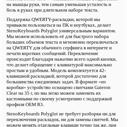
на мышцы руки, тем самым уменьшая усталость и
боль в руках при длительном наборе текста.
Поддержка QWERTY-раскладки, которой мы
привыкли пользоваться на ПК и ноутбуках, делает
StenoKeyboards Polyglot универсальным вариантом.
Мы можем использовать её для быстрого набора
больших объемов текста и мгновенно переключаться
на QWERTY для обычного серфинга в интернете и
печати коротких сообщений. Переключение
происходит благодаря нажатию всего одной кнопки,
что делает обращение с клавиатурой максимально
простым и удобным. Модель комплектуется 42-
клавишной раскладкой, которой достаточно для
большинства ежедневных задач. В формате «из
коробки» устройство оснащено свитчами Gateron
Clear на 35 г, но мы легко можем заменить их
кастомными по своему усмотрению с поддержкой
профиля OEM R3.
StenoKeyboards Polyglot не требует разборки ни для
переключения раскладок, ни для замены свитчей. Мы
можем менять отдельные клавиши точно так же, при