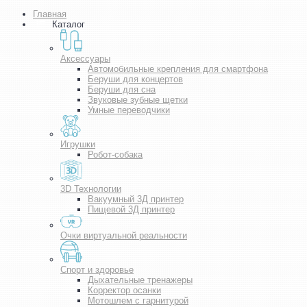
Главная
Каталог
Аксессуары
Автомобильные крепления для смартфона
Беруши для концертов
Беруши для сна
Звуковые зубные щетки
Умные переводчики
Игрушки
Робот-собака
3D Технологии
Вакуумный 3Д принтер
Пищевой 3Д принтер
Очки виртуальной реальности
Спорт и здоровье
Дыхательные тренажеры
Корректор осанки
Мотошлем с гарнитурой