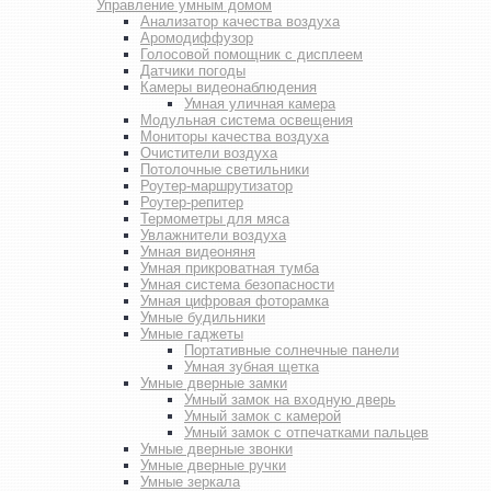
Управление умным домом
Анализатор качества воздуха
Аромодиффузор
Голосовой помощник с дисплеем
Датчики погоды
Камеры видеонаблюдения
Умная уличная камера
Модульная система освещения
Мониторы качества воздуха
Очистители воздуха
Потолочные светильники
Роутер-маршрутизатор
Роутер-репитер
Термометры для мяса
Увлажнители воздуха
Умная видеоняня
Умная прикроватная тумба
Умная система безопасности
Умная цифровая фоторамка
Умные будильники
Умные гаджеты
Портативные солнечные панели
Умная зубная щетка
Умные дверные замки
Умный замок на входную дверь
Умный замок с камерой
Умный замок с отпечатками пальцев
Умные дверные звонки
Умные дверные ручки
Умные зеркала