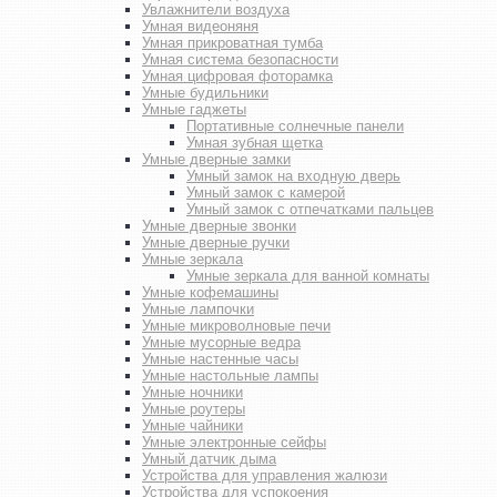
Увлажнители воздуха
Умная видеоняня
Умная прикроватная тумба
Умная система безопасности
Умная цифровая фоторамка
Умные будильники
Умные гаджеты
Портативные солнечные панели
Умная зубная щетка
Умные дверные замки
Умный замок на входную дверь
Умный замок с камерой
Умный замок с отпечатками пальцев
Умные дверные звонки
Умные дверные ручки
Умные зеркала
Умные зеркала для ванной комнаты
Умные кофемашины
Умные лампочки
Умные микроволновые печи
Умные мусорные ведра
Умные настенные часы
Умные настольные лампы
Умные ночники
Умные роутеры
Умные чайники
Умные электронные сейфы
Умный датчик дыма
Устройства для управления жалюзи
Устройства для успокоения