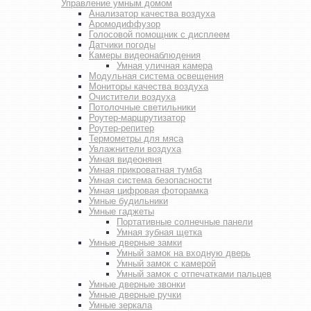
Управление умным домом
Анализатор качества воздуха
Аромодиффузор
Голосовой помощник с дисплеем
Датчики погоды
Камеры видеонаблюдения
Умная уличная камера
Модульная система освещения
Мониторы качества воздуха
Очистители воздуха
Потолочные светильники
Роутер-маршрутизатор
Роутер-репитер
Термометры для мяса
Увлажнители воздуха
Умная видеоняня
Умная прикроватная тумба
Умная система безопасности
Умная цифровая фоторамка
Умные будильники
Умные гаджеты
Портативные солнечные панели
Умная зубная щетка
Умные дверные замки
Умный замок на входную дверь
Умный замок с камерой
Умный замок с отпечатками пальцев
Умные дверные звонки
Умные дверные ручки
Умные зеркала