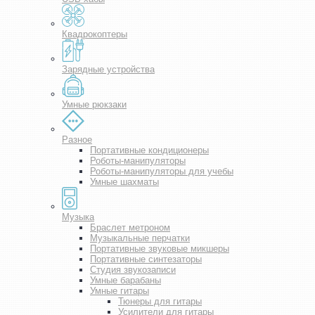
Квадрокоптеры
Зарядные устройства
Умные рюкзаки
Разное
Портативные кондиционеры
Роботы-манипуляторы
Роботы-манипуляторы для учебы
Умные шахматы
Музыка
Браслет метроном
Музыкальные перчатки
Портативные звуковые микшеры
Портативные синтезаторы
Студия звукозаписи
Умные барабаны
Умные гитары
Тюнеры для гитары
Усилители для гитары