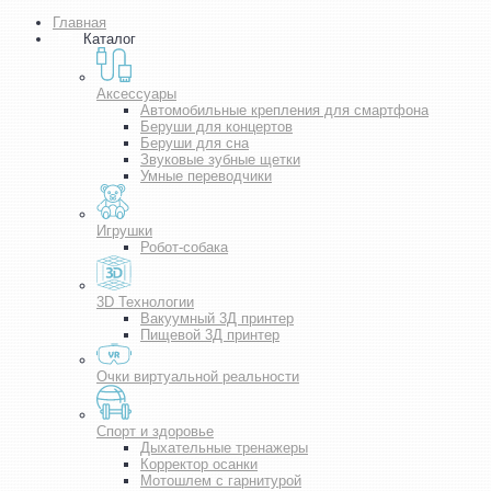
Главная
Каталог
Аксессуары
Автомобильные крепления для смартфона
Беруши для концертов
Беруши для сна
Звуковые зубные щетки
Умные переводчики
Игрушки
Робот-собака
3D Технологии
Вакуумный 3Д принтер
Пищевой 3Д принтер
Очки виртуальной реальности
Спорт и здоровье
Дыхательные тренажеры
Корректор осанки
Мотошлем с гарнитурой