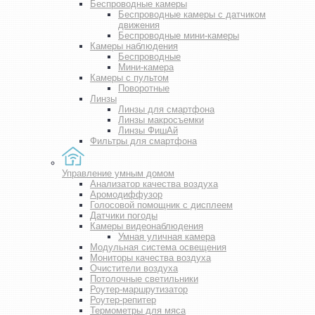
Беспроводные камеры
Беспроводные камеры с датчиком
движения
Беспроводные мини-камеры
Камеры наблюдения
Беспроводные
Мини-камера
Камеры с пультом
Поворотные
Линзы
Линзы для смартфона
Линзы макросъемки
Линзы ФишАй
Фильтры для смартфона
Управление умным домом
Анализатор качества воздуха
Аромодиффузор
Голосовой помощник с дисплеем
Датчики погоды
Камеры видеонаблюдения
Умная уличная камера
Модульная система освещения
Мониторы качества воздуха
Очистители воздуха
Потолочные светильники
Роутер-маршрутизатор
Роутер-репитер
Термометры для мяса