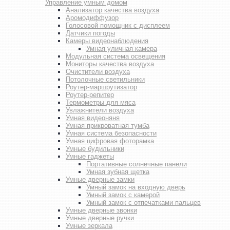
Управление умным домом
Анализатор качества воздуха
Аромодиффузор
Голосовой помощник с дисплеем
Датчики погоды
Камеры видеонаблюдения
Умная уличная камера
Модульная система освещения
Мониторы качества воздуха
Очистители воздуха
Потолочные светильники
Роутер-маршрутизатор
Роутер-репитер
Термометры для мяса
Увлажнители воздуха
Умная видеоняня
Умная прикроватная тумба
Умная система безопасности
Умная цифровая фоторамка
Умные будильники
Умные гаджеты
Портативные солнечные панели
Умная зубная щетка
Умные дверные замки
Умный замок на входную дверь
Умный замок с камерой
Умный замок с отпечатками пальцев
Умные дверные звонки
Умные дверные ручки
Умные зеркала