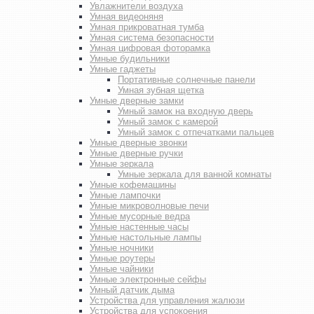
Увлажнители воздуха
Умная видеоняня
Умная прикроватная тумба
Умная система безопасности
Умная цифровая фоторамка
Умные будильники
Умные гаджеты
Портативные солнечные панели
Умная зубная щетка
Умные дверные замки
Умный замок на входную дверь
Умный замок с камерой
Умный замок с отпечатками пальцев
Умные дверные звонки
Умные дверные ручки
Умные зеркала
Умные зеркала для ванной комнаты
Умные кофемашины
Умные лампочки
Умные микроволновые печи
Умные мусорные ведра
Умные настенные часы
Умные настольные лампы
Умные ночники
Умные роутеры
Умные чайники
Умные электронные сейфы
Умный датчик дыма
Устройства для управления жалюзи
Устройства для успокоения