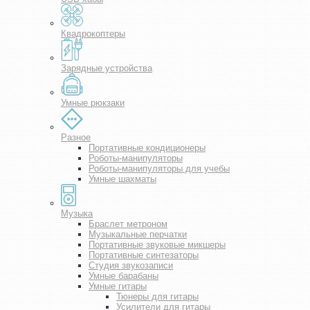
Квадрокоптеры
Зарядные устройства
Умные рюкзаки
Разное
Портативные кондиционеры
Роботы-манипуляторы
Роботы-манипуляторы для учебы
Умные шахматы
Музыка
Браслет метроном
Музыкальные перчатки
Портативные звуковые микшеры
Портативные синтезаторы
Студия звукозаписи
Умные барабаны
Умные гитары
Тюнеры для гитары
Усилители для гитары