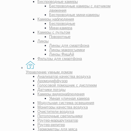
Беспроводные камеры
Беспроводные камеры с датчиком
движения
Беспроводные мини-камеры
Камеры наблюдения
Беспроводные
Мини-камера
Камеры с пультом
Поворотные
Линзы
Линзы для смартфона
Линзы макросъемки
Линзы ФишАй
Фильтры для смартфона
Управление умным домом
Анализатор качества воздуха
Аромодиффузор
Голосовой помощник с дисплеем
Датчики погоды
Камеры видеонаблюдения
Умная уличная камера
Модульная система освещения
Мониторы качества воздуха
Очистители воздуха
Потолочные светильники
Роутер-маршрутизатор
Роутер-репитер
Термометры для мяса