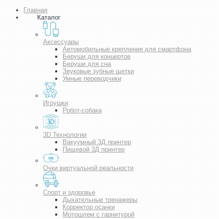
Главная
Каталог
Аксессуары
Автомобильные крепления для смартфона
Беруши для концертов
Беруши для сна
Звуковые зубные щетки
Умные переводчики
Игрушки
Робот-собака
3D Технологии
Вакуумный 3Д принтер
Пищевой 3Д принтер
Очки виртуальной реальности
Спорт и здоровье
Дыхательные тренажеры
Корректор осанки
Мотошлем с гарнитурой