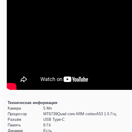
Техническая информация
Камера
5 Мп
Процессор
MT6739Quad core ARM cortexA53 1.5 Ггц
Разъём
USB Type-C
Память
8 Гб
Динамик
Есть