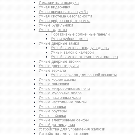
Увлажнители воздуха
Умная видеоняня
Умная прикроватная тумба
Умная система безопасности
Умная цифровая фоторамка
Умные будильники
Умные гаджеты
Портативные солнечные панели
Умная зубная щетка
Умные дверные замки
Умный замок на входную дверь
Умный замок с камерой
Умный замок с отпечатками пальцев
Умные дверные звонки
Умные дверные ручки
Умные зеркала
Умные зеркала для ванной комнаты
Умные кофемашины
Умные лампочки
Умные микроволновые печи
Умные мусорные ведра
Умные настенные часы
Умные настольные лампы
Умные ночники
Умные роутеры
Умные чайники
Умные электронные сейфы
Умный датчик дыма
Устройства для управления жалюзи
Устройства для успокоения