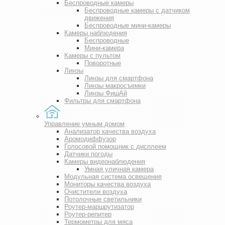
Беспроводные камеры
Беспроводные камеры с датчиком
движения
Беспроводные мини-камеры
Камеры наблюдения
Беспроводные
Мини-камера
Камеры с пультом
Поворотные
Линзы
Линзы для смартфона
Линзы макросъемки
Линзы ФишАй
Фильтры для смартфона
Управление умным домом
Анализатор качества воздуха
Аромодиффузор
Голосовой помощник с дисплеем
Датчики погоды
Камеры видеонаблюдения
Умная уличная камера
Модульная система освещения
Мониторы качества воздуха
Очистители воздуха
Потолочные светильники
Роутер-маршрутизатор
Роутер-репитер
Термометры для мяса