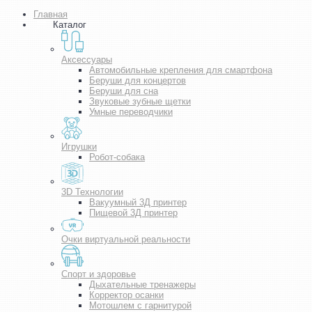
Главная
Каталог
Аксессуары
Автомобильные крепления для смартфона
Беруши для концертов
Беруши для сна
Звуковые зубные щетки
Умные переводчики
Игрушки
Робот-собака
3D Технологии
Вакуумный 3Д принтер
Пищевой 3Д принтер
Очки виртуальной реальности
Спорт и здоровье
Дыхательные тренажеры
Корректор осанки
Мотошлем с гарнитурой