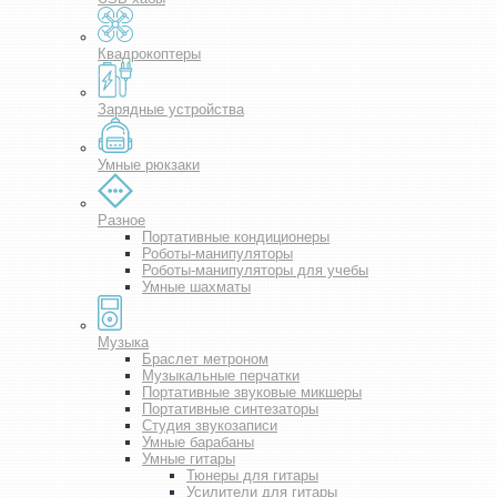
Квадрокоптеры
Зарядные устройства
Умные рюкзаки
Разное
Портативные кондиционеры
Роботы-манипуляторы
Роботы-манипуляторы для учебы
Умные шахматы
Музыка
Браслет метроном
Музыкальные перчатки
Портативные звуковые микшеры
Портативные синтезаторы
Студия звукозаписи
Умные барабаны
Умные гитары
Тюнеры для гитары
Усилители для гитары