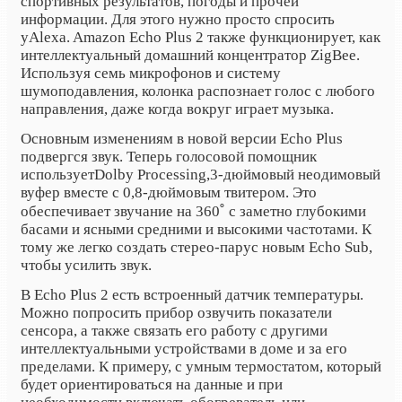
спортивных результатов, погоды и прочей
информации. Для этого нужно просто спросить
у
Alexa
. Amazon Echo Plus 2 также функционирует, как
интеллектуальный домашний концентратор ZigBee.
Используя семь микрофонов и систему
шумоподавления, колонка распознает голос с любого
направления, даже когда вокруг играет музыка.
Основным изменениям в новой версии Echo Plus
подвергся звук. Теперь голосовой помощник
использует
Dolby Processing,
3-дюймовый неодимовый
вуфер вместе с 0,8-дюймовым твитером. Это
˚
обеспечивает звучание на 360
с заметно глубокими
басами и ясными средними и высокими частотами. К
тому же легко создать
стерео-пару
с новым Echo Sub,
чтобы усилить звук.
В Echo Plus 2 есть встроенный датчик температуры.
Можно попросить прибор озвучить показатели
сенсора, а также связать его работу с другими
интеллектуальными устройствами в доме и за его
пределами. К примеру, с умным термостатом, который
будет ориентироваться на данные и при