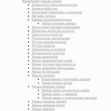
Управление умным домом
Анализатор качества воздуха
Аромодиффузор
Голосовой помощник с дисплеем
Датчики погоды
Камеры видеонаблюдения
Умная уличная камера
Модульная система освещения
Мониторы качества воздуха
Очистители воздуха
Потолочные светильники
Роутер-маршрутизатор
Роутер-репитер
Термометры для мяса
Увлажнители воздуха
Умная видеоняня
Умная прикроватная тумба
Умная система безопасности
Умная цифровая фоторамка
Умные будильники
Умные гаджеты
Портативные солнечные панели
Умная зубная щетка
Умные дверные замки
Умный замок на входную дверь
Умный замок с камерой
Умный замок с отпечатками пальцев
Умные дверные звонки
Умные дверные ручки
Умные зеркала