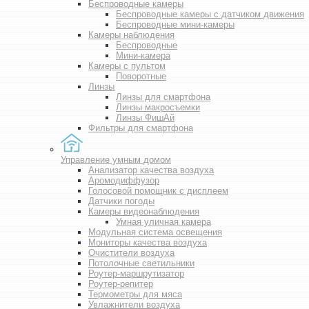
Беспроводные камеры
Беспроводные камеры с датчиком движения
Беспроводные мини-камеры
Камеры наблюдения
Беспроводные
Мини-камера
Камеры с пультом
Поворотные
Линзы
Линзы для смартфона
Линзы макросъемки
Линзы ФишАй
Фильтры для смартфона
Управление умным домом
Анализатор качества воздуха
Аромодиффузор
Голосовой помощник с дисплеем
Датчики погоды
Камеры видеонаблюдения
Умная уличная камера
Модульная система освещения
Мониторы качества воздуха
Очистители воздуха
Потолочные светильники
Роутер-маршрутизатор
Роутер-репитер
Термометры для мяса
Увлажнители воздуха