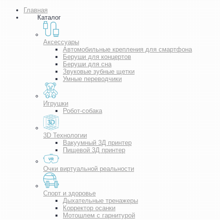
Главная
Каталог
Аксессуары
Автомобильные крепления для смартфона
Беруши для концертов
Беруши для сна
Звуковые зубные щетки
Умные переводчики
Игрушки
Робот-собака
3D Технологии
Вакуумный 3Д принтер
Пищевой 3Д принтер
Очки виртуальной реальности
Спорт и здоровье
Дыхательные тренажеры
Корректор осанки
Мотошлем с гарнитурой