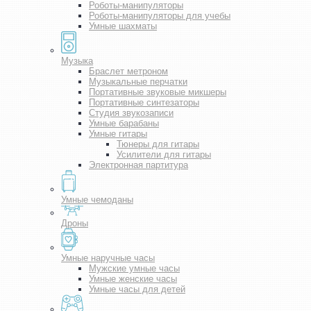
Роботы-манипуляторы
Роботы-манипуляторы для учебы
Умные шахматы
Музыка
Браслет метроном
Музыкальные перчатки
Портативные звуковые микшеры
Портативные синтезаторы
Студия звукозаписи
Умные барабаны
Умные гитары
Тюнеры для гитары
Усилители для гитары
Электронная партитура
Умные чемоданы
Дроны
Умные наручные часы
Мужские умные часы
Умные женские часы
Умные часы для детей