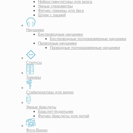
Нейростимуляторы для мозга
Умные глюкометры
Фитнес-трекеры для бега
Шлем с рацией
Наушники
Беспроводные наушники
Беспроводные полноразмерные наушники
Проводные наушники
Проводные полноразмерные наушники
Стилусы
Трекеры
Стабилизаторы для видео
Умные браслеты
Браслет-будильник
Фитнес-браслеты для детей
Фото-Видео