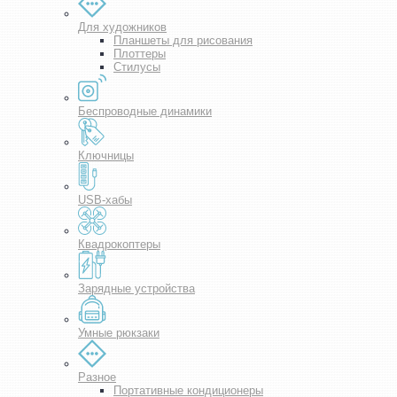
Для художников
Планшеты для рисования
Плоттеры
Стилусы
Беспроводные динамики
Ключницы
USB-хабы
Квадрокоптеры
Зарядные устройства
Умные рюкзаки
Разное
Портативные кондиционеры