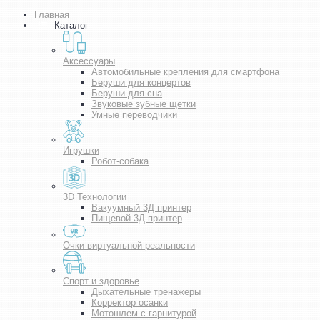
Главная
Каталог
Аксессуары
Автомобильные крепления для смартфона
Беруши для концертов
Беруши для сна
Звуковые зубные щетки
Умные переводчики
Игрушки
Робот-собака
3D Технологии
Вакуумный 3Д принтер
Пищевой 3Д принтер
Очки виртуальной реальности
Спорт и здоровье
Дыхательные тренажеры
Корректор осанки
Мотошлем с гарнитурой