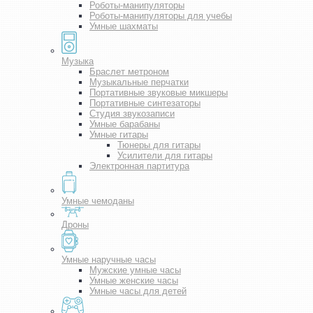
Роботы-манипуляторы
Роботы-манипуляторы для учебы
Умные шахматы
Музыка
Браслет метроном
Музыкальные перчатки
Портативные звуковые микшеры
Портативные синтезаторы
Студия звукозаписи
Умные барабаны
Умные гитары
Тюнеры для гитары
Усилители для гитары
Электронная партитура
Умные чемоданы
Дроны
Умные наручные часы
Мужские умные часы
Умные женские часы
Умные часы для детей