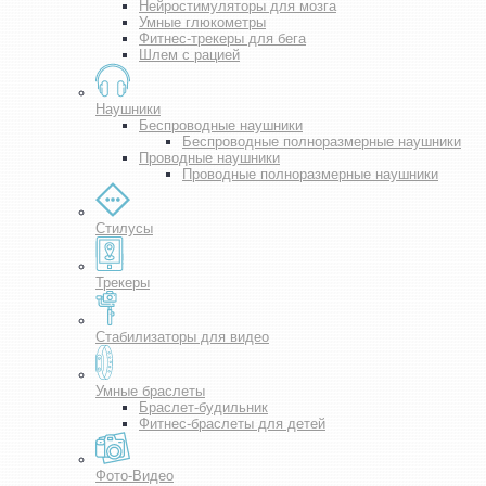
Нейростимуляторы для мозга
Умные глюкометры
Фитнес-трекеры для бега
Шлем с рацией
Наушники
Беспроводные наушники
Беспроводные полноразмерные наушники
Проводные наушники
Проводные полноразмерные наушники
Стилусы
Трекеры
Стабилизаторы для видео
Умные браслеты
Браслет-будильник
Фитнес-браслеты для детей
Фото-Видео