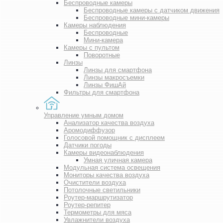
Беспроводные камеры
Беспроводные камеры с датчиком движения
Беспроводные мини-камеры
Камеры наблюдения
Беспроводные
Мини-камера
Камеры с пультом
Поворотные
Линзы
Линзы для смартфона
Линзы макросъемки
Линзы ФишАй
Фильтры для смартфона
Управление умным домом
Анализатор качества воздуха
Аромодиффузор
Голосовой помощник с дисплеем
Датчики погоды
Камеры видеонаблюдения
Умная уличная камера
Модульная система освещения
Мониторы качества воздуха
Очистители воздуха
Потолочные светильники
Роутер-маршрутизатор
Роутер-репитер
Термометры для мяса
Увлажнители воздуха