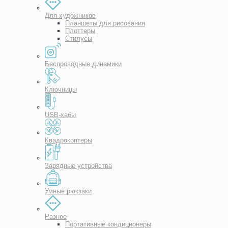
Для художников
Планшеты для рисования
Плоттеры
Стилусы
Беспроводные динамики
Ключницы
USB-хабы
Квадрокоптеры
Зарядные устройства
Умные рюкзаки
Разное
Портативные кондиционеры