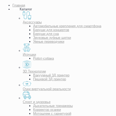
Главная
Каталог
Аксессуары
Автомобильные крепления для смартфона
Беруши для концертов
Беруши для сна
Звуковые зубные щетки
Умные переводчики
Игрушки
Робот-собака
3D Технологии
Вакуумный 3Д принтер
Пищевой 3Д принтер
Очки виртуальной реальности
Спорт и здоровье
Дыхательные тренажеры
Корректор осанки
Мотошлем с гарнитурой