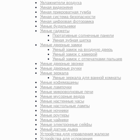
Увлажнители воздуха
Умная видеоняня
Умная прикроватная тумба
Умная система безопасности
Умная цифровая фоторамка
Умные будильники
Умные гаджеты
Портативные солнечные панели
Умная зубная щетка
Умные дверные замки
Умный замок на входную дверь
Умный замок с камерой
Умный замок с отпечатками пальцев
Умные дверные звонки
Умные дверные ручки
Умные зеркала
Умные зеркала для ванной комнаты
Умные кофемашины
Умные лампочки
Умные микроволновые печи
Умные мусорные ведра
Умные настенные часы
Умные настольные лампы
Умные ночники
Умные роутеры
Умные чайники
Умные электронные сейфы
Умный датчик дыма
Устройства для управления жалюзи
Устройства для успокоения