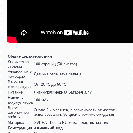
Общие характеристики
Количество
100 страниц (50 листов)
страниц
Управление с
Датчика отпечатка пальца
помощью
Рабочая
От -20 ℃ до 50 ℃
температура
Питание
Литий-полимерная батарея 3.7V
Ёмкость
160 мАч
аккумулятора
Время
Около 2-х месяцев, в зависимости от частоты
автономной
использования; 90 дней в режиме ожидания
работы
Материал
SVEPA Thermo PU-кожа, пластик, металл
Конструкция и внешний вид