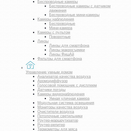
Беспроводные камеры
Беспроводные камеры с датчиком
движения
Беспроводные мини-камеры
Камеры наблюдения
Беспроводные
Мини-камера
Камеры с пультом
Поворотные
Линзы
Линзы для смартфона
Линзы макросъемки
Линзы ФишАй
Фильтры для смартфона
Управление умным домом
Анализатор качества воздуха
Аромодиффузор
Голосовой помощник с дисплеем
Датчики погоды
Камеры видеонаблюдения
Умная уличная камера
Модульная система освещения
Мониторы качества воздуха
Очистители воздуха
Потолочные светильники
Роутер-маршрутизатор
Роутер-репитер
Термометры для мяса