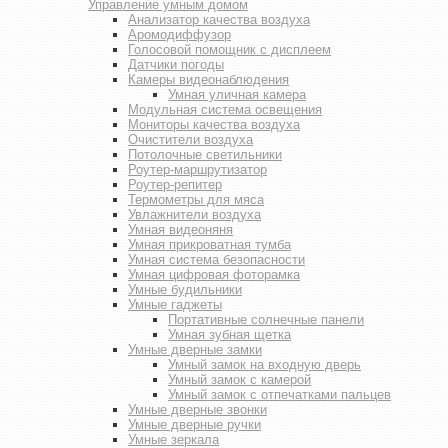
Управление умным домом
Анализатор качества воздуха
Аромодиффузор
Голосовой помощник с дисплеем
Датчики погоды
Камеры видеонаблюдения
Умная уличная камера
Модульная система освещения
Мониторы качества воздуха
Очистители воздуха
Потолочные светильники
Роутер-маршрутизатор
Роутер-репитер
Термометры для мяса
Увлажнители воздуха
Умная видеоняня
Умная прикроватная тумба
Умная система безопасности
Умная цифровая фоторамка
Умные будильники
Умные гаджеты
Портативные солнечные панели
Умная зубная щетка
Умные дверные замки
Умный замок на входную дверь
Умный замок с камерой
Умный замок с отпечатками пальцев
Умные дверные звонки
Умные дверные ручки
Умные зеркала