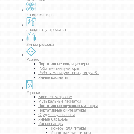
Квадрокоптеры
Зарядные устройства
Умные рюкзаки
Разное
Портативные кондиционеры
Роботы-манипуляторы
Роботы-манипуляторы для учебы
Умные шахматы
Музыка
Браслет метроном
Музыкальные перчатки
Портативные звуковые микшеры
Портативные синтезаторы
Студия звукозаписи
Умные барабаны
Умные гитары
Тюнеры для гитары
Усилители для гитары