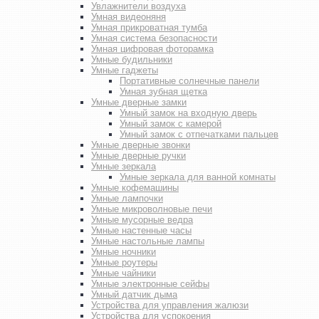
Увлажнители воздуха
Умная видеоняня
Умная прикроватная тумба
Умная система безопасности
Умная цифровая фоторамка
Умные будильники
Умные гаджеты
Портативные солнечные панели
Умная зубная щетка
Умные дверные замки
Умный замок на входную дверь
Умный замок с камерой
Умный замок с отпечатками пальцев
Умные дверные звонки
Умные дверные ручки
Умные зеркала
Умные зеркала для ванной комнаты
Умные кофемашины
Умные лампочки
Умные микроволновые печи
Умные мусорные ведра
Умные настенные часы
Умные настольные лампы
Умные ночники
Умные роутеры
Умные чайники
Умные электронные сейфы
Умный датчик дыма
Устройства для управления жалюзи
Устройства для успокоения