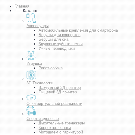
Главная
Каталог
Аксессуары
Автомобильные крепления для смартфона
Беруши для концертов
Беруши для сна
Звуковые зубные щетки
Умные переводчики
Игрушки
Робот-собака
3D Технологии
Вакуумный 3Д принтер
Пищевой 3Д принтер
Очки виртуальной реальности
Спорт и здоровье
Дыхательные тренажеры
Корректор осанки
Мотошлем с гарнитурой