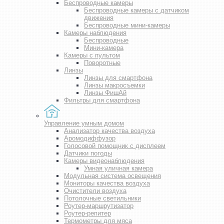
Беспроводные камеры
Беспроводные камеры с датчиком
движения
Беспроводные мини-камеры
Камеры наблюдения
Беспроводные
Мини-камера
Камеры с пультом
Поворотные
Линзы
Линзы для смартфона
Линзы макросъемки
Линзы ФишАй
Фильтры для смартфона
Управление умным домом
Анализатор качества воздуха
Аромодиффузор
Голосовой помощник с дисплеем
Датчики погоды
Камеры видеонаблюдения
Умная уличная камера
Модульная система освещения
Мониторы качества воздуха
Очистители воздуха
Потолочные светильники
Роутер-маршрутизатор
Роутер-репитер
Термометры для мяса