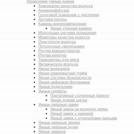
Управление умным домом
Анализатор качества воздуха
Аромодиффузор
Голосовой помощник с дисплеем
Датчики погоды
Камеры видеонаблюдения
Умная уличная камера
Модульная система освещения
Мониторы качества воздуха
Очистители воздуха
Потолочные светильники
Роутер-маршрутизатор
Роутер-репитер
Термометры для мяса
Увлажнители воздуха
Умная видеоняня
Умная прикроватная тумба
Умная система безопасности
Умная цифровая фоторамка
Умные будильники
Умные гаджеты
Портативные солнечные панели
Умная зубная щетка
Умные дверные замки
Умный замок на входную дверь
Умный замок с камерой
Умный замок с отпечатками пальцев
Умные дверные звонки
Умные дверные ручки
Умные зеркала