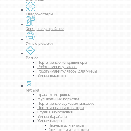
Квадрокоптеры
Зарядные устройства
Умные рюкзаки
Разное
Портативные кондиционеры
Роботы-манипуляторы
Роботы-манипуляторы для учебы
Умные шахматы
Музыка
Браслет метроном
Музыкальные перчатки
Портативные звуковые микшеры
Портативные синтезаторы
Студия звукозаписи
Умные барабаны
Умные гитары
Тюнеры для гитары
Усилители для гитары