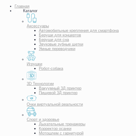
Главная
Каталог
Аксессуары
Автомобильные крепления для смартфона
Беруши для концертов
Беруши для сна
Звуковые зубные щетки
Умные переводчики
Игрушки
Робот-собака
3D Технологии
Вакуумный 3Д принтер
Пищевой 3Д принтер
Очки виртуальной реальности
Спорт и здоровье
Дыхательные тренажеры
Корректор осанки
Мотошлем с гарнитурой