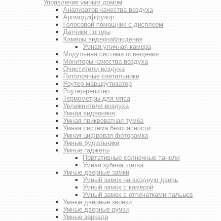
Управление умным домом
Анализатор качества воздуха
Аромодиффузор
Голосовой помощник с дисплеем
Датчики погоды
Камеры видеонаблюдения
Умная уличная камера
Модульная система освещения
Мониторы качества воздуха
Очистители воздуха
Потолочные светильники
Роутер-маршрутизатор
Роутер-репитер
Термометры для мяса
Увлажнители воздуха
Умная видеоняня
Умная прикроватная тумба
Умная система безопасности
Умная цифровая фоторамка
Умные будильники
Умные гаджеты
Портативные солнечные панели
Умная зубная щетка
Умные дверные замки
Умный замок на входную дверь
Умный замок с камерой
Умный замок с отпечатками пальцев
Умные дверные звонки
Умные дверные ручки
Умные зеркала