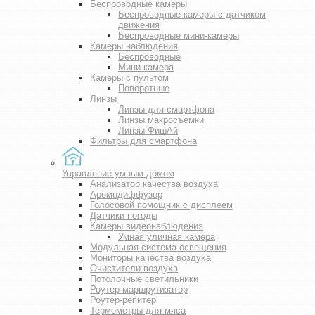
Беспроводные камеры
Беспроводные камеры с датчиком
движения
Беспроводные мини-камеры
Камеры наблюдения
Беспроводные
Мини-камера
Камеры с пультом
Поворотные
Линзы
Линзы для смартфона
Линзы макросъемки
Линзы ФишАй
Фильтры для смартфона
Управление умным домом
Анализатор качества воздуха
Аромодиффузор
Голосовой помощник с дисплеем
Датчики погоды
Камеры видеонаблюдения
Умная уличная камера
Модульная система освещения
Мониторы качества воздуха
Очистители воздуха
Потолочные светильники
Роутер-маршрутизатор
Роутер-репитер
Термометры для мяса