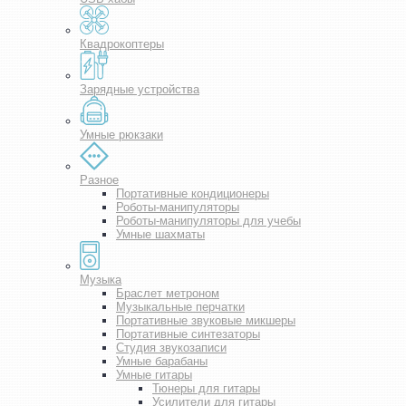
Квадрокоптеры
Зарядные устройства
Умные рюкзаки
Разное
Портативные кондиционеры
Роботы-манипуляторы
Роботы-манипуляторы для учебы
Умные шахматы
Музыка
Браслет метроном
Музыкальные перчатки
Портативные звуковые микшеры
Портативные синтезаторы
Студия звукозаписи
Умные барабаны
Умные гитары
Тюнеры для гитары
Усилители для гитары