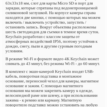
63x33x18 мм, слот для карты Micro SD и порт для
зарядки, которые спрятаны под водонепроницаемой
силиконовой заглушкой. На корпусе камеры справа
находятся две кнопки, с помощью которых мы можем
включить / выключить устройство, запустить /
остановить запись. Вокруг объектива расположены
шесть светодиодов для съемки в темное время суток.
Keychain разработан с классом защиты от
атмосферных воздействий IP56, поэтому устойчив к
дождю, снегу, пыли и другим суровым погодным
условиям.
В режиме Wi-Fi и формате видео 4K Keychain может
снимать до 43 минут, без режима Wi-Fi - до 60 минут.
В комплект с экшн-камерой Keychain входят USB-
кабель, поворотная подставка и монтажное
основание, переносной чехол для камеры, магнитное
основание и зажим. С помощью магнитного
основания мы можем закрепить камеру к одежде,
велосипедной раме или шлему, а при использовании
зажима - к ремню или карману. Магнитную
поворотную подставку можно установить на любую