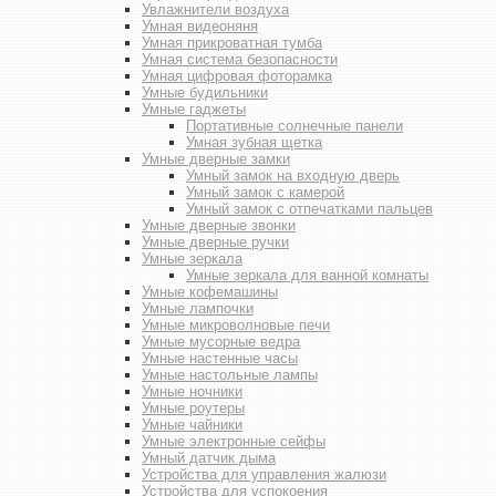
Увлажнители воздуха
Умная видеоняня
Умная прикроватная тумба
Умная система безопасности
Умная цифровая фоторамка
Умные будильники
Умные гаджеты
Портативные солнечные панели
Умная зубная щетка
Умные дверные замки
Умный замок на входную дверь
Умный замок с камерой
Умный замок с отпечатками пальцев
Умные дверные звонки
Умные дверные ручки
Умные зеркала
Умные зеркала для ванной комнаты
Умные кофемашины
Умные лампочки
Умные микроволновые печи
Умные мусорные ведра
Умные настенные часы
Умные настольные лампы
Умные ночники
Умные роутеры
Умные чайники
Умные электронные сейфы
Умный датчик дыма
Устройства для управления жалюзи
Устройства для успокоения