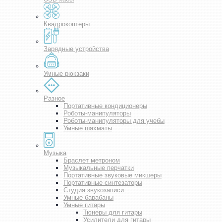
Квадрокоптеры
Зарядные устройства
Умные рюкзаки
Разное
Портативные кондиционеры
Роботы-манипуляторы
Роботы-манипуляторы для учебы
Умные шахматы
Музыка
Браслет метроном
Музыкальные перчатки
Портативные звуковые микшеры
Портативные синтезаторы
Студия звукозаписи
Умные барабаны
Умные гитары
Тюнеры для гитары
Усилители для гитары