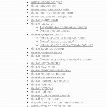
Увлажнители воздуха
Умная видеоняня
Умная прикроватная тумба
Умная система безопасности
Умная цифровая фоторамка
Умные будильники
Умные гаджеты
Портативные солнечные панели
Умная зубная щетка
Умные дверные замки
Умный замок на входную дверь
Умный замок с камерой
Умный замок с отпечатками пальцев
Умные дверные звонки
Умные дверные ручки
Умные зеркала
Умные зеркала для ванной комнаты
Умные кофемашины
Умные лампочки
Умные микроволновые печи
Умные мусорные ведра
Умные настенные часы
Умные настольные лампы
Умные ночники
Умные роутеры
Умные чайники
Умные электронные сейфы
Умный датчик дыма
Устройства для управления жалюзи
Устройства для успокоения