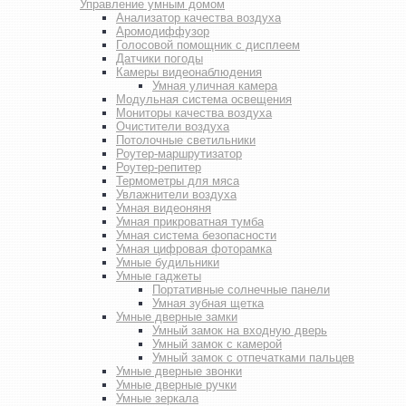
Управление умным домом
Анализатор качества воздуха
Аромодиффузор
Голосовой помощник с дисплеем
Датчики погоды
Камеры видеонаблюдения
Умная уличная камера
Модульная система освещения
Мониторы качества воздуха
Очистители воздуха
Потолочные светильники
Роутер-маршрутизатор
Роутер-репитер
Термометры для мяса
Увлажнители воздуха
Умная видеоняня
Умная прикроватная тумба
Умная система безопасности
Умная цифровая фоторамка
Умные будильники
Умные гаджеты
Портативные солнечные панели
Умная зубная щетка
Умные дверные замки
Умный замок на входную дверь
Умный замок с камерой
Умный замок с отпечатками пальцев
Умные дверные звонки
Умные дверные ручки
Умные зеркала