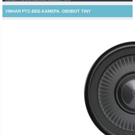
УМНАЯ PTZ-ВЕБ-КАМЕРА. OBSBOT TINY