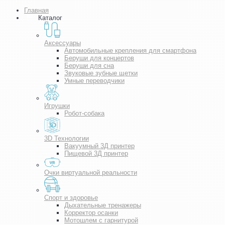
Главная
Каталог
Аксессуары
Автомобильные крепления для смартфона
Беруши для концертов
Беруши для сна
Звуковые зубные щетки
Умные переводчики
Игрушки
Робот-собака
3D Технологии
Вакуумный 3Д принтер
Пищевой 3Д принтер
Очки виртуальной реальности
Спорт и здоровье
Дыхательные тренажеры
Корректор осанки
Мотошлем с гарнитурой