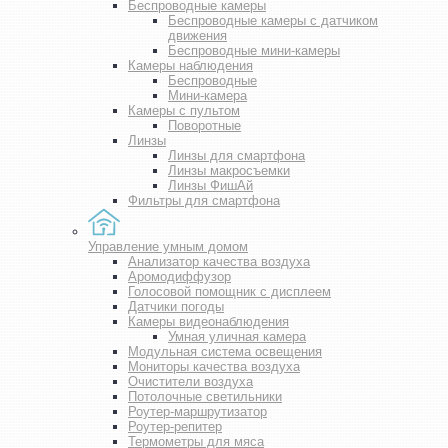
Беспроводные камеры
Беспроводные камеры с датчиком
движения
Беспроводные мини-камеры
Камеры наблюдения
Беспроводные
Мини-камера
Камеры с пультом
Поворотные
Линзы
Линзы для смартфона
Линзы макросъемки
Линзы ФишАй
Фильтры для смартфона
Управление умным домом
Анализатор качества воздуха
Аромодиффузор
Голосовой помощник с дисплеем
Датчики погоды
Камеры видеонаблюдения
Умная уличная камера
Модульная система освещения
Мониторы качества воздуха
Очистители воздуха
Потолочные светильники
Роутер-маршрутизатор
Роутер-репитер
Термометры для мяса