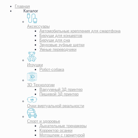
Главная
Каталог
Аксессуары
Автомобильные крепления для смартфона
Беруши для концертов
Беруши для сна
Звуковые зубные щетки
Умные переводчики
Игрушки
Робот-собака
3D Технологии
Вакуумный 3Д принтер
Пищевой 3Д принтер
Очки виртуальной реальности
Спорт и здоровье
Дыхательные тренажеры
Корректор осанки
Мотошлем с гарнитурой