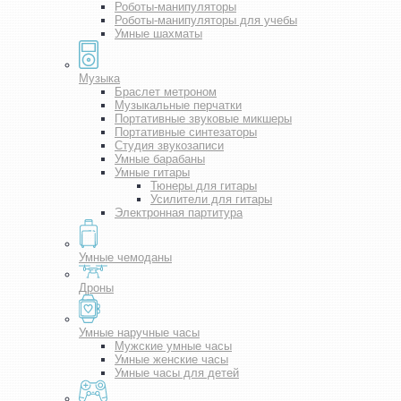
Роботы-манипуляторы
Роботы-манипуляторы для учебы
Умные шахматы
Музыка
Браслет метроном
Музыкальные перчатки
Портативные звуковые микшеры
Портативные синтезаторы
Студия звукозаписи
Умные барабаны
Умные гитары
Тюнеры для гитары
Усилители для гитары
Электронная партитура
Умные чемоданы
Дроны
Умные наручные часы
Мужские умные часы
Умные женские часы
Умные часы для детей