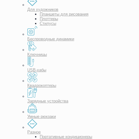
Для художников
Планшеты для рисования
Плоттеры
Стилусы
Беспроводные динамики
Ключницы
USB-хабы
Квадрокоптеры
Зарядные устройства
Умные рюкзаки
Разное
Портативные кондиционеры