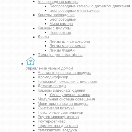
Беспроводные камеры
Беспроводные камеры с датчиком движения
Беспроводные мини-камеры
Камеры наблюдения
Беспроводные
Мини-камера
Камеры с пультом
Поворотные
Линзы
Линзы для смартфона
Линзы макросъемки
Линзы ФишАй
Фильтры для смартфона
Управление умным домом
Анализатор качества воздуха
Аромодиффузор
Голосовой помощник с дисплеем
Датчики погоды
Камеры видеонаблюдения
Умная уличная камера
Модульная система освещения
Мониторы качества воздуха
Очистители воздуха
Потолочные светильники
Роутер-маршрутизатор
Роутер-репитер
Термометры для мяса
Увлажнители воздуха