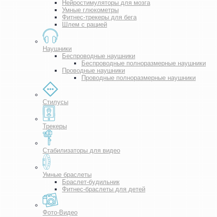
Нейростимуляторы для мозга
Умные глюкометры
Фитнес-трекеры для бега
Шлем с рацией
Наушники
Беспроводные наушники
Беспроводные полноразмерные наушники
Проводные наушники
Проводные полноразмерные наушники
Стилусы
Трекеры
Стабилизаторы для видео
Умные браслеты
Браслет-будильник
Фитнес-браслеты для детей
Фото-Видео