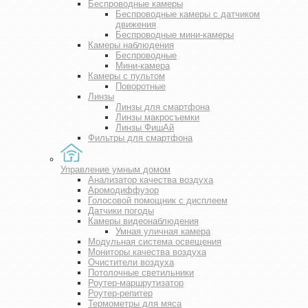
Беспроводные камеры
Беспроводные камеры с датчиком
движения
Беспроводные мини-камеры
Камеры наблюдения
Беспроводные
Мини-камера
Камеры с пультом
Поворотные
Линзы
Линзы для смартфона
Линзы макросъемки
Линзы ФишАй
Фильтры для смартфона
Управление умным домом
Анализатор качества воздуха
Аромодиффузор
Голосовой помощник с дисплеем
Датчики погоды
Камеры видеонаблюдения
Умная уличная камера
Модульная система освещения
Мониторы качества воздуха
Очистители воздуха
Потолочные светильники
Роутер-маршрутизатор
Роутер-репитер
Термометры для мяса