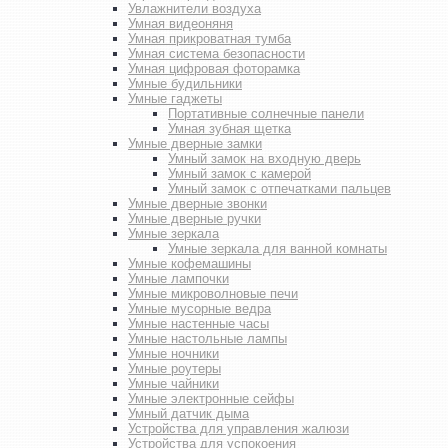
Увлажнители воздуха
Умная видеоняня
Умная прикроватная тумба
Умная система безопасности
Умная цифровая фоторамка
Умные будильники
Умные гаджеты
Портативные солнечные панели
Умная зубная щетка
Умные дверные замки
Умный замок на входную дверь
Умный замок с камерой
Умный замок с отпечатками пальцев
Умные дверные звонки
Умные дверные ручки
Умные зеркала
Умные зеркала для ванной комнаты
Умные кофемашины
Умные лампочки
Умные микроволновые печи
Умные мусорные ведра
Умные настенные часы
Умные настольные лампы
Умные ночники
Умные роутеры
Умные чайники
Умные электронные сейфы
Умный датчик дыма
Устройства для управления жалюзи
Устройства для успокоения