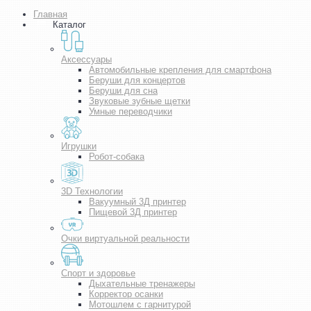
Главная
Каталог
Аксессуары
Автомобильные крепления для смартфона
Беруши для концертов
Беруши для сна
Звуковые зубные щетки
Умные переводчики
Игрушки
Робот-собака
3D Технологии
Вакуумный 3Д принтер
Пищевой 3Д принтер
Очки виртуальной реальности
Спорт и здоровье
Дыхательные тренажеры
Корректор осанки
Мотошлем с гарнитурой