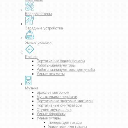
Квадрокоптеры
Зарядные устройства
Умные рюкзаки
Разное
Портативные кондиционеры
Роботы-манипуляторы
Роботы-манипуляторы для учебы
Умные шахматы
Музыка
Браслет метроном
Музыкальные перчатки
Портативные звуковые микшеры
Портативные синтезаторы
Студия звукозаписи
Умные барабаны
Умные гитары
Тюнеры для гитары
Усилители для гитары