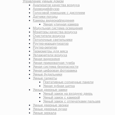
Управление умным домом
Анализатор качества воздуха
Аромодиффузор
Голосовой помощник с дисплеем
Датчики погоды
Камеры видеонаблюдения
Умная уличная камера
Модульная система освещения
Мониторы качества воздуха
Очистители воздуха
Потолочные светильники
Роутер-маршрутизатор
Роутер-репитер
Термометры для мяса
Увлажнители воздуха
Умная видеоняня
Умная прикроватная тумба
Умная система безопасности
Умная цифровая фоторамка
Умные будильники
Умные гаджеты
Портативные солнечные панели
Умная зубная щетка
Умные дверные замки
Умный замок на входную дверь
Умный замок с камерой
Умный замок с отпечатками пальцев
Умные дверные звонки
Умные дверные ручки
Умные зеркала