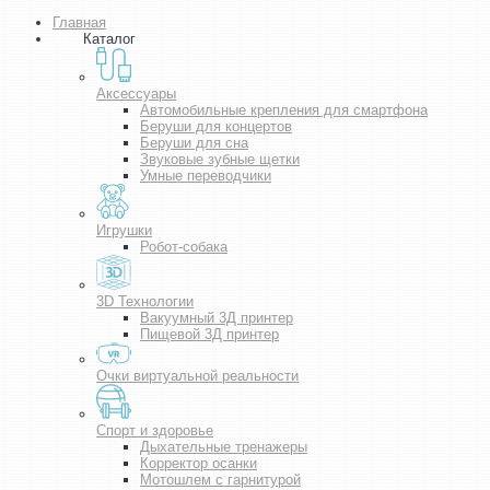
Главная
Каталог
Аксессуары
Автомобильные крепления для смартфона
Беруши для концертов
Беруши для сна
Звуковые зубные щетки
Умные переводчики
Игрушки
Робот-собака
3D Технологии
Вакуумный 3Д принтер
Пищевой 3Д принтер
Очки виртуальной реальности
Спорт и здоровье
Дыхательные тренажеры
Корректор осанки
Мотошлем с гарнитурой