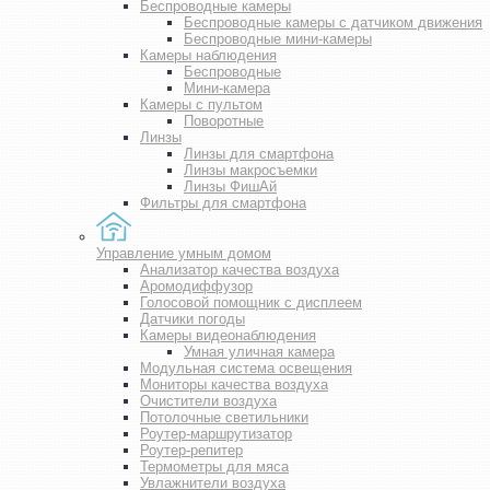
Беспроводные камеры
Беспроводные камеры с датчиком движения
Беспроводные мини-камеры
Камеры наблюдения
Беспроводные
Мини-камера
Камеры с пультом
Поворотные
Линзы
Линзы для смартфона
Линзы макросъемки
Линзы ФишАй
Фильтры для смартфона
Управление умным домом
Анализатор качества воздуха
Аромодиффузор
Голосовой помощник с дисплеем
Датчики погоды
Камеры видеонаблюдения
Умная уличная камера
Модульная система освещения
Мониторы качества воздуха
Очистители воздуха
Потолочные светильники
Роутер-маршрутизатор
Роутер-репитер
Термометры для мяса
Увлажнители воздуха