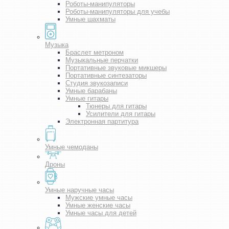
Роботы-манипуляторы
Роботы-манипуляторы для учебы
Умные шахматы
Музыка
Браслет метроном
Музыкальные перчатки
Портативные звуковые микшеры
Портативные синтезаторы
Студия звукозаписи
Умные барабаны
Умные гитары
Тюнеры для гитары
Усилители для гитары
Электронная партитура
Умные чемоданы
Дроны
Умные наручные часы
Мужские умные часы
Умные женские часы
Умные часы для детей