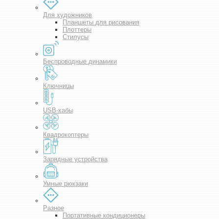
Для художников
Планшеты для рисования
Плоттеры
Стилусы
Беспроводные динамики
Ключницы
USB-хабы
Квадрокоптеры
Зарядные устройства
Умные рюкзаки
Разное
Портативные кондиционеры