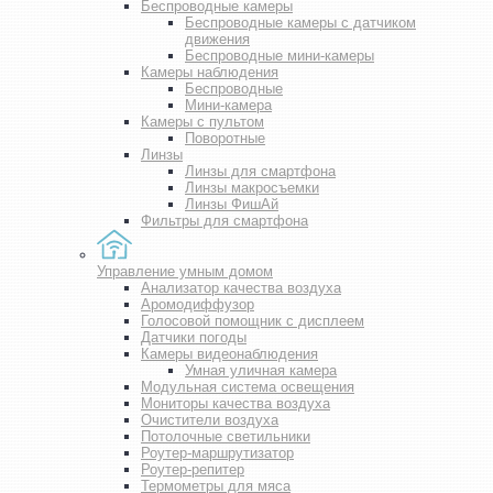
Беспроводные камеры
Беспроводные камеры с датчиком
движения
Беспроводные мини-камеры
Камеры наблюдения
Беспроводные
Мини-камера
Камеры с пультом
Поворотные
Линзы
Линзы для смартфона
Линзы макросъемки
Линзы ФишАй
Фильтры для смартфона
Управление умным домом
Анализатор качества воздуха
Аромодиффузор
Голосовой помощник с дисплеем
Датчики погоды
Камеры видеонаблюдения
Умная уличная камера
Модульная система освещения
Мониторы качества воздуха
Очистители воздуха
Потолочные светильники
Роутер-маршрутизатор
Роутер-репитер
Термометры для мяса