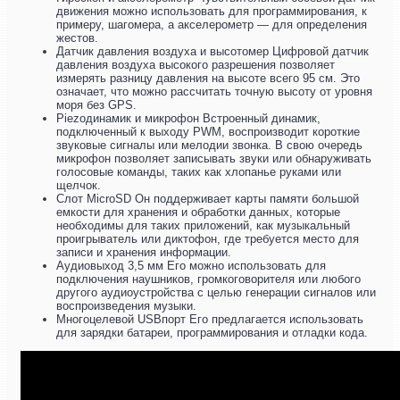
движения можно использовать для программирования, к
примеру, шагомера, а акселерометр — для определения
жестов.
Датчик давления воздуха и высотомер Цифровой датчик
давления воздуха высокого разрешения позволяет
измерять разницу давления на высоте всего 95 см. Это
означает, что можно рассчитать точную высоту от уровня
моря без GPS.
Piezoдинамик и микрофон Встроенный динамик,
подключенный к выходу PWM, воспроизводит короткие
звуковые сигналы или мелодии звонка. В свою очередь
микрофон позволяет записывать звуки или обнаруживать
голосовые команды, таких как хлопанье руками или
щелчок.
Слот MicroSD Он поддерживает карты памяти большой
емкости для хранения и обработки данных, которые
необходимы для таких приложений, как музыкальный
проигрыватель или диктофон, где требуется место для
записи и хранения информации.
Аудиовыход 3,5 мм Его можно использовать для
подключения наушников, громкоговорителя или любого
другого аудиоустройства с целью генерации сигналов или
воспроизведения музыки.
Многоцелевой USBпорт Его предлагается использовать
для зарядки батареи, программирования и отладки кода.