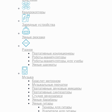
Квадрокоптеры
Зарядные устройства
Умные рюкзаки
Разное
Портативные кондиционеры
Роботы-манипуляторы
Роботы-манипуляторы для учебы
Умные шахматы
Музыка
Браслет метроном
Музыкальные перчатки
Портативные звуковые микшеры
Портативные синтезаторы
Студия звукозаписи
Умные барабаны
Умные гитары
Тюнеры для гитары
Усилители для гитары