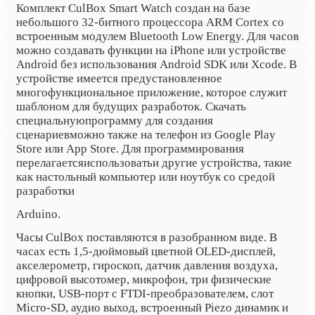
Комплект CulBox Smart Watch создан на базе
небольшого 32-битного процессора ARM Cortex со
встроенным модулем Bluetooth Low Energy.
Для часов
можно создавать функции на iPhone или устройстве
Android без использования Android SDK или Xcode. В
устройстве имеется предустановленное
многофункциональное приложение, которое служит
шаблоном для будущих разработок. Скачать
специальную
программу для создания
сценариев
можно также на телефон из Google Play
Store или App Store. Для программирования
перелагается
использовать
и другие
устройства
, такие
как настольный компьютер или ноутбук со средой
разработки
Arduino.
Часы CulBox поставляются в разобранном виде. В
часах есть 1,5-дюймовый цветной OLED-дисплей,
акселерометр, гироскоп, датчик давления воздуха,
цифровой высотомер, микрофон, три физические
кнопки, USB-порт с FTDI-преобразователем, слот
Micro-SD, аудио выход, встроенный Piezo динамик и