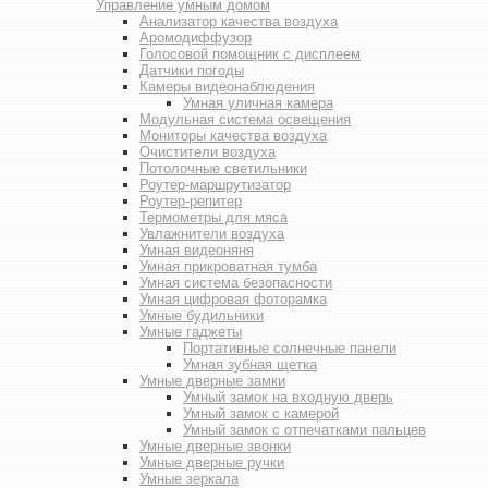
Управление умным домом
Анализатор качества воздуха
Аромодиффузор
Голосовой помощник с дисплеем
Датчики погоды
Камеры видеонаблюдения
Умная уличная камера
Модульная система освещения
Мониторы качества воздуха
Очистители воздуха
Потолочные светильники
Роутер-маршрутизатор
Роутер-репитер
Термометры для мяса
Увлажнители воздуха
Умная видеоняня
Умная прикроватная тумба
Умная система безопасности
Умная цифровая фоторамка
Умные будильники
Умные гаджеты
Портативные солнечные панели
Умная зубная щетка
Умные дверные замки
Умный замок на входную дверь
Умный замок с камерой
Умный замок с отпечатками пальцев
Умные дверные звонки
Умные дверные ручки
Умные зеркала