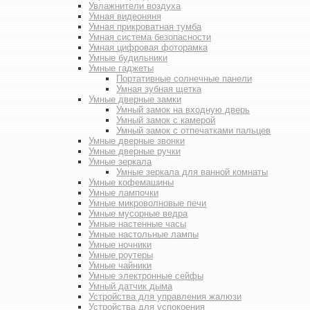
Увлажнители воздуха
Умная видеоняня
Умная прикроватная тумба
Умная система безопасности
Умная цифровая фоторамка
Умные будильники
Умные гаджеты
Портативные солнечные панели
Умная зубная щетка
Умные дверные замки
Умный замок на входную дверь
Умный замок с камерой
Умный замок с отпечатками пальцев
Умные дверные звонки
Умные дверные ручки
Умные зеркала
Умные зеркала для ванной комнаты
Умные кофемашины
Умные лампочки
Умные микроволновые печи
Умные мусорные ведра
Умные настенные часы
Умные настольные лампы
Умные ночники
Умные роутеры
Умные чайники
Умные электронные сейфы
Умный датчик дыма
Устройства для управления жалюзи
Устройства для успокоения