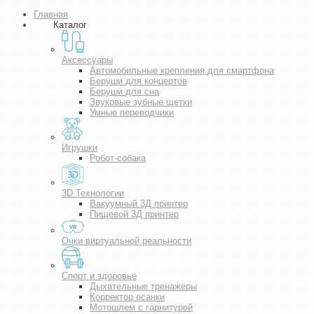
Главная
Каталог
Аксессуары
Автомобильные крепления для смартфона
Беруши для концертов
Беруши для сна
Звуковые зубные щетки
Умные переводчики
Игрушки
Робот-собака
3D Технологии
Вакуумный 3Д принтер
Пищевой 3Д принтер
Очки виртуальной реальности
Спорт и здоровье
Дыхательные тренажеры
Корректор осанки
Мотошлем с гарнитурой