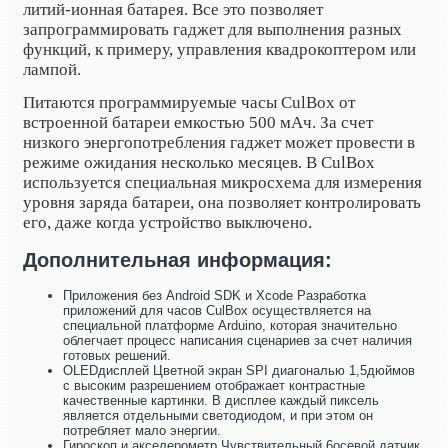
литий-ионная батарея. Все это позволяет
запрограммировать гаджет для выполнения разных
функций, к примеру, управления квадрокоптером или
лампой.
Питаются программируемые часы CulBox от
встроенной батареи емкостью 500 мАч. За счет
низкого энергопотребления гаджет может провести в
режиме ожидания несколько месяцев. В CulBox
используется специальная микросхема для измерения
уровня заряда батареи, она позволяет контролировать
его, даже когда устройство выключено.
Дополнительная информация:
Приложения без Android SDK и Xcode Разработка
приложений для часов CulBox осуществляется на
специальной платформе Arduino, которая значительно
облегчает процесс написания сценариев за счет наличия
готовых решений.
OLEDдисплей Цветной экран SPI диагональю 1,5дюймов
с высоким разрешением отображает контрастные
качественные картинки. В дисплее каждый пиксель
является отдельными светодиодом, и при этом он
потребляет мало энергии.
Гироскоп и акселерометр Чувствительный 6осевой датчик