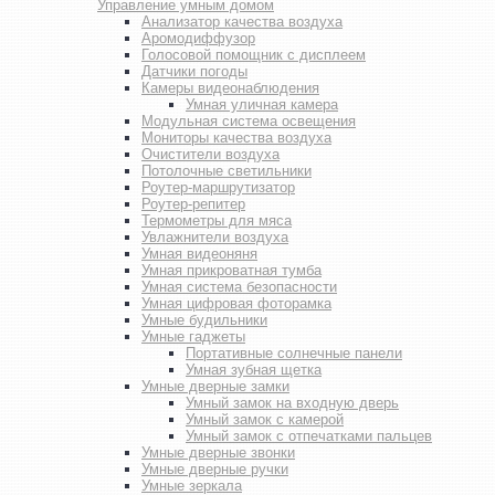
Управление умным домом
Анализатор качества воздуха
Аромодиффузор
Голосовой помощник с дисплеем
Датчики погоды
Камеры видеонаблюдения
Умная уличная камера
Модульная система освещения
Мониторы качества воздуха
Очистители воздуха
Потолочные светильники
Роутер-маршрутизатор
Роутер-репитер
Термометры для мяса
Увлажнители воздуха
Умная видеоняня
Умная прикроватная тумба
Умная система безопасности
Умная цифровая фоторамка
Умные будильники
Умные гаджеты
Портативные солнечные панели
Умная зубная щетка
Умные дверные замки
Умный замок на входную дверь
Умный замок с камерой
Умный замок с отпечатками пальцев
Умные дверные звонки
Умные дверные ручки
Умные зеркала