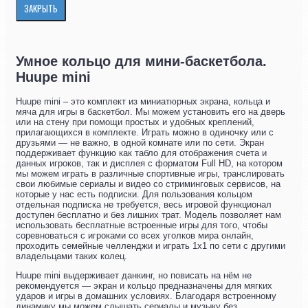
ЗАКРЫТЬ
Умное кольцо для мини-баскетбола.
Huupe mini
Huupe mini – это комплект из миниатюрных экрана, кольца и
мяча для игры в баскетбол. Мы можем установить его на дверь
или на стену при помощи простых и удобных креплений,
прилагающихся в комплекте. Играть можно в одиночку или с
друзьями — не важно, в одной комнате или по сети. Экран
поддерживает функцию как табло для отображения счета и
данных игроков, так и дисплея с форматом Full HD, на котором
мы можем играть в различные спортивные игры, транслировать
свои любимые сериалы и видео со стриминговых сервисов, на
которые у нас есть подписки. Для пользования кольцом
отдельная подписка не требуется, весь игровой функционал
доступен бесплатно и без лишних трат. Модель позволяет нам
использовать бесплатные встроенные игры для того, чтобы
соревноваться с игроками со всех уголков мира онлайн,
проходить семейные челленджи и играть 1х1 по сети с другими
владельцами таких колец.
Huupe mini выдерживает данкинг, но повисать на нём не
рекомендуется — экран и кольцо предназначены для мягких
ударов и игры в домашних условиях. Благодаря встроенному
динамику мы можем слышать сериалы и музыку без