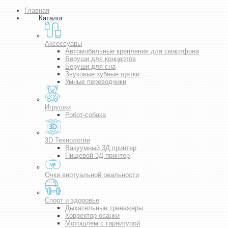
Главная
Каталог
Аксессуары
Автомобильные крепления для смартфона
Беруши для концертов
Беруши для сна
Звуковые зубные щетки
Умные переводчики
Игрушки
Робот-собака
3D Технологии
Вакуумный 3Д принтер
Пищевой 3Д принтер
Очки виртуальной реальности
Спорт и здоровье
Дыхательные тренажеры
Корректор осанки
Мотошлем с гарнитурой