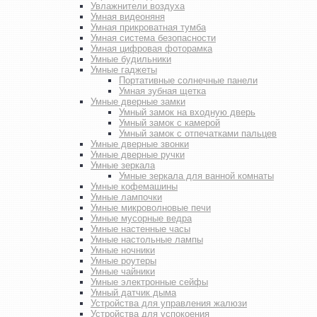
Увлажнители воздуха
Умная видеоняня
Умная прикроватная тумба
Умная система безопасности
Умная цифровая фоторамка
Умные будильники
Умные гаджеты
Портативные солнечные панели
Умная зубная щетка
Умные дверные замки
Умный замок на входную дверь
Умный замок с камерой
Умный замок с отпечатками пальцев
Умные дверные звонки
Умные дверные ручки
Умные зеркала
Умные зеркала для ванной комнаты
Умные кофемашины
Умные лампочки
Умные микроволновые печи
Умные мусорные ведра
Умные настенные часы
Умные настольные лампы
Умные ночники
Умные роутеры
Умные чайники
Умные электронные сейфы
Умный датчик дыма
Устройства для управления жалюзи
Устройства для успокоения