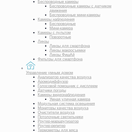
Беспроводные камеры
Беспроводные камеры с датчиком
движения
Беспроводные мини-камеры
Камеры наблюдения
Беспроводные
Мини-камера
Камеры с пультом
Поворотные
Линзы
Линзы для смартфона
Линзы макросъемки
Линзы ФишАй
Фильтры для смартфона
Управление умным домом
Анализатор качества воздуха
Аромодиффузор
Голосовой помощник с дисплеем
Датчики погоды
Камеры видеонаблюдения
Умная уличная камера
Модульная система освещения
Мониторы качества воздуха
Очистители воздуха
Потолочные светильники
Роутер-маршрутизатор
Роутер-репитер
Термометры для мяса