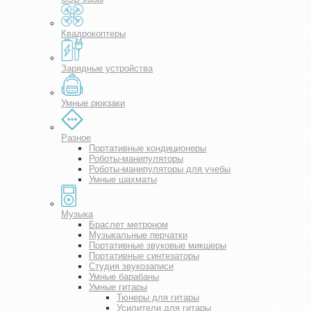
Квадрокоптеры
Зарядные устройства
Умные рюкзаки
Разное
Портативные кондиционеры
Роботы-манипуляторы
Роботы-манипуляторы для учебы
Умные шахматы
Музыка
Браслет метроном
Музыкальные перчатки
Портативные звуковые микшеры
Портативные синтезаторы
Студия звукозаписи
Умные барабаны
Умные гитары
Тюнеры для гитары
Усилители для гитары