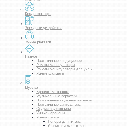
Квадрокоптеры
Зарядные устройства
Умные рюкзаки
Разное
Портативные кондиционеры
Роботы-манипуляторы
Роботы-манипуляторы для учебы
Умные шахматы
Музыка
Браслет метроном
Музыкальные перчатки
Портативные звуковые микшеры
Портативные синтезаторы
Студия звукозаписи
Умные барабаны
Умные гитары
Тюнеры для гитары
Усилители для гитары