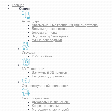
Главная
Каталог
Аксессуары
Автомобильные крепления для смартфона
Беруши для концертов
Беруши для сна
Звуковые зубные щетки
Умные переводчики
Игрушки
Робот-собака
3D Технологии
Вакуумный 3Д принтер
Пищевой 3Д принтер
Очки виртуальной реальности
Спорт и здоровье
Дыхательные тренажеры
Корректор осанки
Мотошлем с гарнитурой