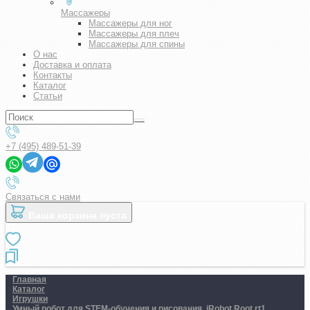
Массажеры
Массажеры для ног
Массажеры для плеч
Массажеры для спины
О нас
Доставка и оплата
Контакты
Каталог
Статьи
+7 (495) 489-51-39
Связаться с нами
Ваша корзина пуста
Главная
Каталог
Игрушки
Умный робот для STEM-обучения и рисования. iRobot Root rt1