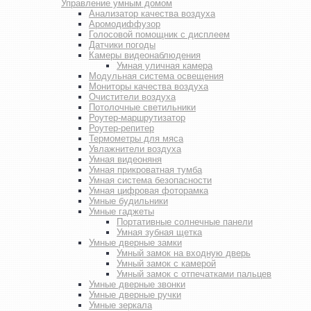
Управление умным домом
Анализатор качества воздуха
Аромодиффузор
Голосовой помощник с дисплеем
Датчики погоды
Камеры видеонаблюдения
Умная уличная камера
Модульная система освещения
Мониторы качества воздуха
Очистители воздуха
Потолочные светильники
Роутер-маршрутизатор
Роутер-репитер
Термометры для мяса
Увлажнители воздуха
Умная видеоняня
Умная прикроватная тумба
Умная система безопасности
Умная цифровая фоторамка
Умные будильники
Умные гаджеты
Портативные солнечные панели
Умная зубная щетка
Умные дверные замки
Умный замок на входную дверь
Умный замок с камерой
Умный замок с отпечатками пальцев
Умные дверные звонки
Умные дверные ручки
Умные зеркала