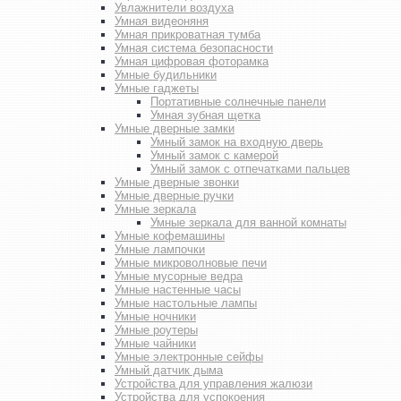
Увлажнители воздуха
Умная видеоняня
Умная прикроватная тумба
Умная система безопасности
Умная цифровая фоторамка
Умные будильники
Умные гаджеты
Портативные солнечные панели
Умная зубная щетка
Умные дверные замки
Умный замок на входную дверь
Умный замок с камерой
Умный замок с отпечатками пальцев
Умные дверные звонки
Умные дверные ручки
Умные зеркала
Умные зеркала для ванной комнаты
Умные кофемашины
Умные лампочки
Умные микроволновые печи
Умные мусорные ведра
Умные настенные часы
Умные настольные лампы
Умные ночники
Умные роутеры
Умные чайники
Умные электронные сейфы
Умный датчик дыма
Устройства для управления жалюзи
Устройства для успокоения