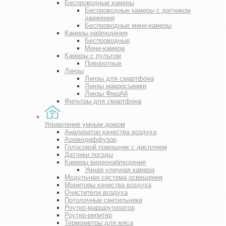
Беспроводные камеры
Беспроводные камеры с датчиком
движения
Беспроводные мини-камеры
Камеры наблюдения
Беспроводные
Мини-камера
Камеры с пультом
Поворотные
Линзы
Линзы для смартфона
Линзы макросъемки
Линзы ФишАй
Фильтры для смартфона
Управление умным домом
Анализатор качества воздуха
Аромодиффузор
Голосовой помощник с дисплеем
Датчики погоды
Камеры видеонаблюдения
Умная уличная камера
Модульная система освещения
Мониторы качества воздуха
Очистители воздуха
Потолочные светильники
Роутер-маршрутизатор
Роутер-репитер
Термометры для мяса