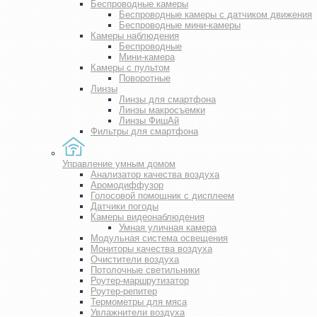
Беспроводные камеры
Беспроводные камеры с датчиком движения
Беспроводные мини-камеры
Камеры наблюдения
Беспроводные
Мини-камера
Камеры с пультом
Поворотные
Линзы
Линзы для смартфона
Линзы макросъемки
Линзы ФишАй
Фильтры для смартфона
Управление умным домом
Анализатор качества воздуха
Аромодиффузор
Голосовой помощник с дисплеем
Датчики погоды
Камеры видеонаблюдения
Умная уличная камера
Модульная система освещения
Мониторы качества воздуха
Очистители воздуха
Потолочные светильники
Роутер-маршрутизатор
Роутер-репитер
Термометры для мяса
Увлажнители воздуха