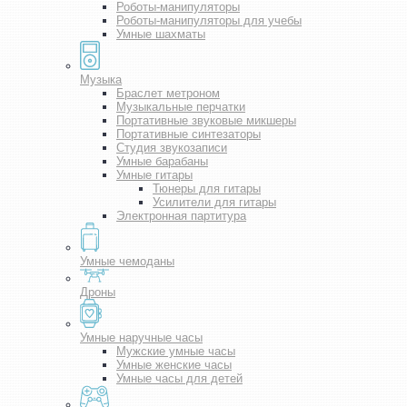
Роботы-манипуляторы
Роботы-манипуляторы для учебы
Умные шахматы
Музыка
Браслет метроном
Музыкальные перчатки
Портативные звуковые микшеры
Портативные синтезаторы
Студия звукозаписи
Умные барабаны
Умные гитары
Тюнеры для гитары
Усилители для гитары
Электронная партитура
Умные чемоданы
Дроны
Умные наручные часы
Мужские умные часы
Умные женские часы
Умные часы для детей