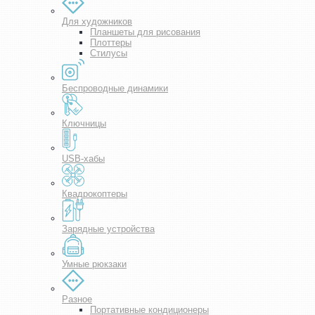
Для художников
Планшеты для рисования
Плоттеры
Стилусы
Беспроводные динамики
Ключницы
USB-хабы
Квадрокоптеры
Зарядные устройства
Умные рюкзаки
Разное
Портативные кондиционеры