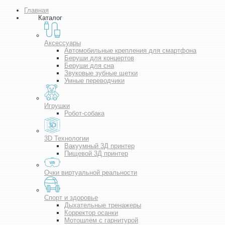
Главная
Каталог
Аксессуары
Автомобильные крепления для смартфона
Беруши для концертов
Беруши для сна
Звуковые зубные щетки
Умные переводчики
Игрушки
Робот-собака
3D Технологии
Вакуумный 3Д принтер
Пищевой 3Д принтер
Очки виртуальной реальности
Спорт и здоровье
Дыхательные тренажеры
Корректор осанки
Мотошлем с гарнитурой