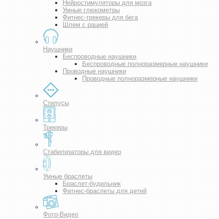
Нейростимуляторы для мозга
Умные глюкометры
Фитнес-трекеры для бега
Шлем с рацией
Наушники
Беспроводные наушники
Беспроводные полноразмерные наушники
Проводные наушники
Проводные полноразмерные наушники
Стилусы
Трекеры
Стабилизаторы для видео
Умные браслеты
Браслет-будильник
Фитнес-браслеты для детей
Фото-Видео