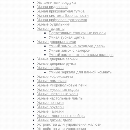
Увлажнители воздуха
Умная видеоняня
Умная прикроватная тумба
Умная система безопасности
Умная цифровая фоторамка
Умные будильники
Умные гаджеты
Портативные солнечные панели
Умная зубная щетка
Умные дверные замки
Умный замок на входную дверь
Умный замок с камерой
Умный замок с отпечатками пальцев
Умные дверные звонки
Умные дверные ручки
Умные зеркала
Умные зеркала для ванной комнаты
Умные кофемашины
Умные лампочки
Умные микроволновые печи
Умные мусорные ведра
Умные настенные часы
Умные настольные лампы
Умные ночники
Умные роутеры
Умные чайники
Умные электронные сейфы
Умный датчик дыма
Устройства для управления жалюзи
Устройства для успокоения