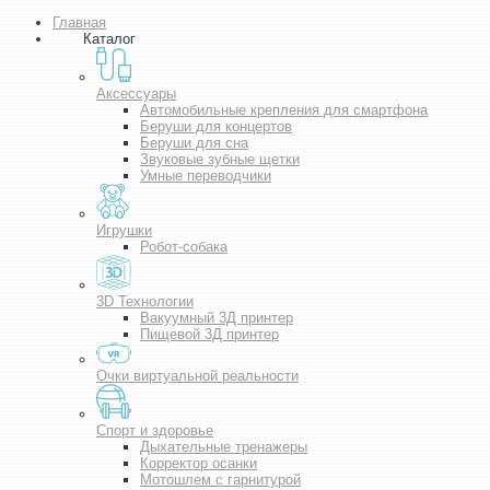
Главная
Каталог
Аксессуары
Автомобильные крепления для смартфона
Беруши для концертов
Беруши для сна
Звуковые зубные щетки
Умные переводчики
Игрушки
Робот-собака
3D Технологии
Вакуумный 3Д принтер
Пищевой 3Д принтер
Очки виртуальной реальности
Спорт и здоровье
Дыхательные тренажеры
Корректор осанки
Мотошлем с гарнитурой