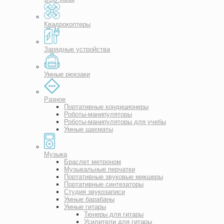
Квадрокоптеры
Зарядные устройства
Умные рюкзаки
Разное
Портативные кондиционеры
Роботы-манипуляторы
Роботы-манипуляторы для учебы
Умные шахматы
Музыка
Браслет метроном
Музыкальные перчатки
Портативные звуковые микшеры
Портативные синтезаторы
Студия звукозаписи
Умные барабаны
Умные гитары
Тюнеры для гитары
Усилители для гитары