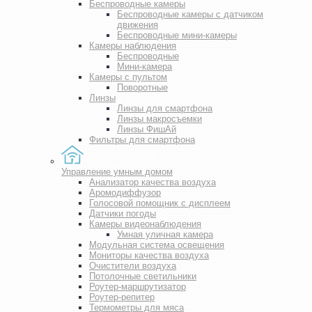
Беспроводные камеры
Беспроводные камеры с датчиком
движения
Беспроводные мини-камеры
Камеры наблюдения
Беспроводные
Мини-камера
Камеры с пультом
Поворотные
Линзы
Линзы для смартфона
Линзы макросъемки
Линзы ФишАй
Фильтры для смартфона
Управление умным домом
Анализатор качества воздуха
Аромодиффузор
Голосовой помощник с дисплеем
Датчики погоды
Камеры видеонаблюдения
Умная уличная камера
Модульная система освещения
Мониторы качества воздуха
Очистители воздуха
Потолочные светильники
Роутер-маршрутизатор
Роутер-репитер
Термометры для мяса