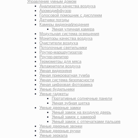
Управление умным домом
Анализатор качества воздуха
Аромодиффузор
Голосовой помощник с дисплеем
Датчики погоды
Камеры видеонаблюдения
Умная уличная камера
Модульная система освещения
Мониторы качества воздуха
Очистители воздуха
Потолочные светильники
Роутер-маршрутизатор
Роутер-репитер
Термометры для мяса
Увлажнители воздуха
Умная видеоняня
Умная прикроватная тумба
Умная система безопасности
Умная цифровая фоторамка
Умные будильники
Умные гаджеты
Портативные солнечные панели
Умная зубная щетка
Умные дверные замки
Умный замок на входную дверь
Умный замок с камерой
Умный замок с отпечатками пальцев
Умные дверные звонки
Умные дверные ручки
Умные зеркала