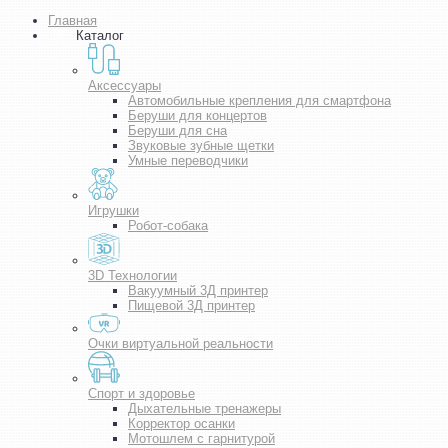
Главная
Каталог
Аксессуары
Автомобильные крепления для смартфона
Беруши для концертов
Беруши для сна
Звуковые зубные щетки
Умные переводчики
Игрушки
Робот-собака
3D Технологии
Вакуумный 3Д принтер
Пищевой 3Д принтер
Очки виртуальной реальности
Спорт и здоровье
Дыхательные тренажеры
Корректор осанки
Мотошлем с гарнитурой