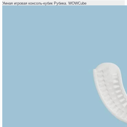
Умная игровая консоль-кубик Рубика. WOWCube