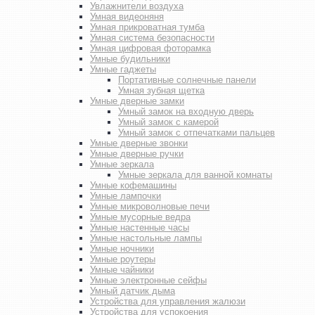
Увлажнители воздуха
Умная видеоняня
Умная прикроватная тумба
Умная система безопасности
Умная цифровая фоторамка
Умные будильники
Умные гаджеты
Портативные солнечные панели
Умная зубная щетка
Умные дверные замки
Умный замок на входную дверь
Умный замок с камерой
Умный замок с отпечатками пальцев
Умные дверные звонки
Умные дверные ручки
Умные зеркала
Умные зеркала для ванной комнаты
Умные кофемашины
Умные лампочки
Умные микроволновые печи
Умные мусорные ведра
Умные настенные часы
Умные настольные лампы
Умные ночники
Умные роутеры
Умные чайники
Умные электронные сейфы
Умный датчик дыма
Устройства для управления жалюзи
Устройства для успокоения