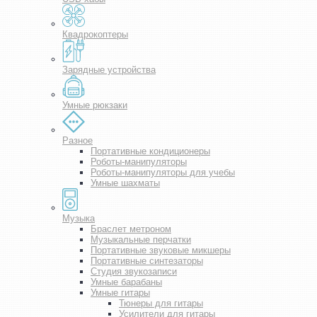
Квадрокоптеры
Зарядные устройства
Умные рюкзаки
Разное
Портативные кондиционеры
Роботы-манипуляторы
Роботы-манипуляторы для учебы
Умные шахматы
Музыка
Браслет метроном
Музыкальные перчатки
Портативные звуковые микшеры
Портативные синтезаторы
Студия звукозаписи
Умные барабаны
Умные гитары
Тюнеры для гитары
Усилители для гитары