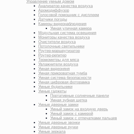
Управление умным домом
Анализатор качества воздуха
Аромодиффузор
Голосовой помощник с дисплеем
Датчики погоды
Камеры видеонаблюдения
Умная уличная камера
Модульная система освещения
Мониторы качества воздуха
Очистители воздуха
Потолочные светильники
Роутер-маршрутизатор
Роутер-репитер
Термометры для мяса
Увлажнители воздуха
Умная видеоняня
Умная прикроватная тумба
Умная система безопасности
Умная цифровая фоторамка
Умные будильники
Умные гаджеты
Портативные солнечные панели
Умная зубная щетка
Умные дверные замки
Умный замок на входную дверь
Умный замок с камерой
Умный замок с отпечатками пальцев
Умные дверные звонки
Умные дверные ручки
Умные зеркала