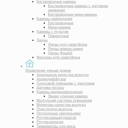
Беспроводные камеры
Беспроводные камеры с датчиком
движения
Беспроводные мини-камеры
Камеры наблюдения
Беспроводные
Мини-камера
Камеры с пультом
Поворотные
Линзы
Линзы для смартфона
Линзы макросъемки
Линзы ФишАй
Фильтры для смартфона
Управление умным домом
Анализатор качества воздуха
Аромодиффузор
Голосовой помощник с дисплеем
Датчики погоды
Камеры видеонаблюдения
Умная уличная камера
Модульная система освещения
Мониторы качества воздуха
Очистители воздуха
Потолочные светильники
Роутер-маршрутизатор
Роутер-репитер
Термометры для мяса