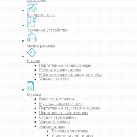
Квадрокоптеры
Зарядные устройства
Умные рюкзаки
Разное
Портативные кондиционеры
Роботы-манипуляторы
Роботы-манипуляторы для учебы
Умные шахматы
Музыка
Браслет метроном
Музыкальные перчатки
Портативные звуковые микшеры
Портативные синтезаторы
Студия звукозаписи
Умные барабаны
Умные гитары
Тюнеры для гитары
Усилители для гитары