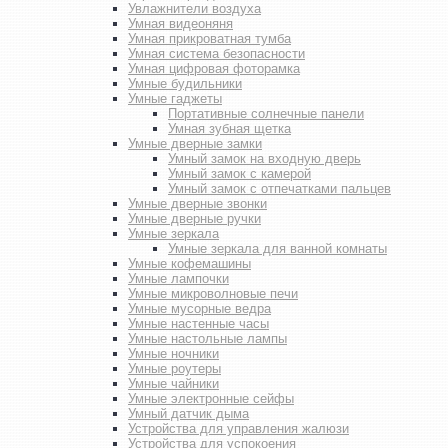
Увлажнители воздуха
Умная видеоняня
Умная прикроватная тумба
Умная система безопасности
Умная цифровая фоторамка
Умные будильники
Умные гаджеты
Портативные солнечные панели
Умная зубная щетка
Умные дверные замки
Умный замок на входную дверь
Умный замок с камерой
Умный замок с отпечатками пальцев
Умные дверные звонки
Умные дверные ручки
Умные зеркала
Умные зеркала для ванной комнаты
Умные кофемашины
Умные лампочки
Умные микроволновые печи
Умные мусорные ведра
Умные настенные часы
Умные настольные лампы
Умные ночники
Умные роутеры
Умные чайники
Умные электронные сейфы
Умный датчик дыма
Устройства для управления жалюзи
Устройства для успокоения