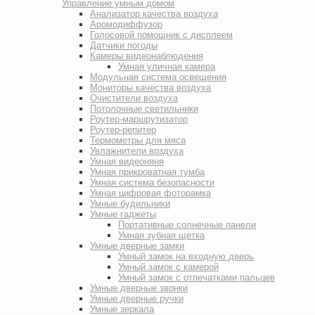
Управление умным домом
Анализатор качества воздуха
Аромодиффузор
Голосовой помощник с дисплеем
Датчики погоды
Камеры видеонаблюдения
Умная уличная камера
Модульная система освещения
Мониторы качества воздуха
Очистители воздуха
Потолочные светильники
Роутер-маршрутизатор
Роутер-репитер
Термометры для мяса
Увлажнители воздуха
Умная видеоняня
Умная прикроватная тумба
Умная система безопасности
Умная цифровая фоторамка
Умные будильники
Умные гаджеты
Портативные солнечные панели
Умная зубная щетка
Умные дверные замки
Умный замок на входную дверь
Умный замок с камерой
Умный замок с отпечатками пальцев
Умные дверные звонки
Умные дверные ручки
Умные зеркала