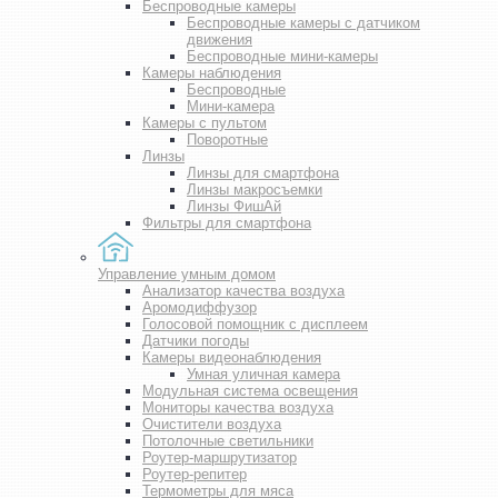
Беспроводные камеры
Беспроводные камеры с датчиком
движения
Беспроводные мини-камеры
Камеры наблюдения
Беспроводные
Мини-камера
Камеры с пультом
Поворотные
Линзы
Линзы для смартфона
Линзы макросъемки
Линзы ФишАй
Фильтры для смартфона
Управление умным домом
Анализатор качества воздуха
Аромодиффузор
Голосовой помощник с дисплеем
Датчики погоды
Камеры видеонаблюдения
Умная уличная камера
Модульная система освещения
Мониторы качества воздуха
Очистители воздуха
Потолочные светильники
Роутер-маршрутизатор
Роутер-репитер
Термометры для мяса