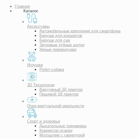
Главная
Каталог
Аксессуары
Автомобильные крепления для смартфона
Беруши для концертов
Беруши для сна
Звуковые зубные щетки
Умные переводчики
Игрушки
Робот-собака
3D Технологии
Вакуумный 3Д принтер
Пищевой 3Д принтер
Очки виртуальной реальности
Спорт и здоровье
Дыхательные тренажеры
Корректор осанки
Мотошлем с гарнитурой