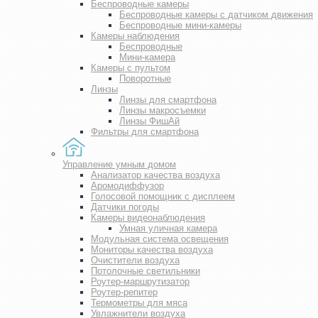
Беспроводные камеры
Беспроводные камеры с датчиком движения
Беспроводные мини-камеры
Камеры наблюдения
Беспроводные
Мини-камера
Камеры с пультом
Поворотные
Линзы
Линзы для смартфона
Линзы макросъемки
Линзы ФишАй
Фильтры для смартфона
Управление умным домом
Анализатор качества воздуха
Аромодиффузор
Голосовой помощник с дисплеем
Датчики погоды
Камеры видеонаблюдения
Умная уличная камера
Модульная система освещения
Мониторы качества воздуха
Очистители воздуха
Потолочные светильники
Роутер-маршрутизатор
Роутер-репитер
Термометры для мяса
Увлажнители воздуха