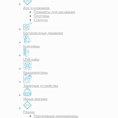
Для художников
Планшеты для рисования
Плоттеры
Стилусы
Беспроводные динамики
Ключницы
USB-хабы
Квадрокоптеры
Зарядные устройства
Умные рюкзаки
Разное
Портативные кондиционеры