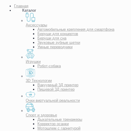
Главная
Каталог
Аксессуары
Автомобильные крепления для смартфона
Беруши для концертов
Беруши для сна
Звуковые зубные щетки
Умные переводчики
Игрушки
Робот-собака
3D Технологии
Вакуумный 3Д принтер
Пищевой 3Д принтер
Очки виртуальной реальности
Спорт и здоровье
Дыхательные тренажеры
Корректор осанки
Мотошлем с гарнитурой