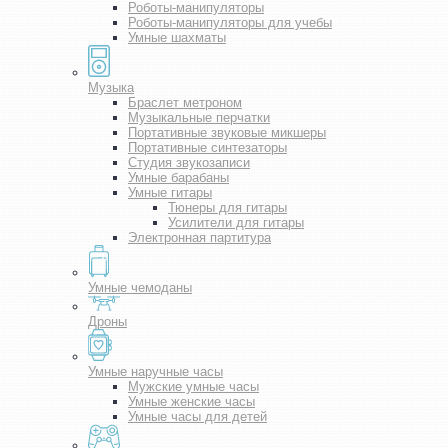
Роботы-манипуляторы
Роботы-манипуляторы для учебы
Умные шахматы
Музыка
Браслет метроном
Музыкальные перчатки
Портативные звуковые микшеры
Портативные синтезаторы
Студия звукозаписи
Умные барабаны
Умные гитары
Тюнеры для гитары
Усилители для гитары
Электронная партитура
Умные чемоданы
Дроны
Умные наручные часы
Мужские умные часы
Умные женские часы
Умные часы для детей