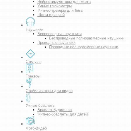
Нейростимуляторы для мозга
Умные глюкометры
Фитнес-трекеры для бега
Шлем с рацией
Наушники
Беспроводные наушники
Беспроводные полноразмерные наушники
Проводные наушники
Проводные полноразмерные наушники
Стилусы
Трекеры
Стабилизаторы для видео
Умные браслеты
Браслет-будильник
Фитнес-браслеты для детей
Фото-Видео