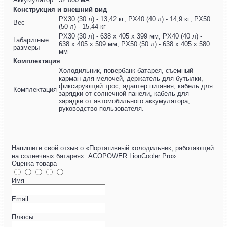
Конструкция и внешний вид
PX30 (30 л) - 13,42 кг; PX40 (40 л) - 14,9 кг; PX50
Вес
(50 л) - 15,44 кг
PX30 (30 л) - 638 х 405 х 399 мм; PX40 (40 л) -
Габаритные
638 х 405 х 509 мм; PX50 (50 л) - 638 х 405 х 580
размеры
мм
Комплектация
Холодильник, повербанк-батарея, съемный
карман для мелочей, держатель для бутылки,
фиксирующий трос, адаптер питания, кабель для
Комплектация
зарядки от солнечной панели, кабель для
зарядки от автомобильного аккумулятора,
руководство пользователя.
Напишите свой отзыв о «Портативный холодильник, работающий
на солнечных батареях. ACOPOWER LionCooler Pro»
Оценка товара
Имя
Email
Плюсы