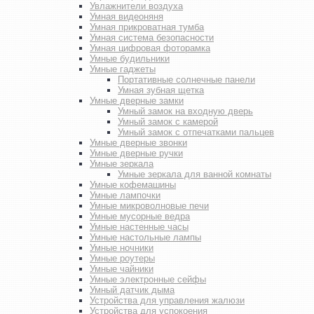
Увлажнители воздуха
Умная видеоняня
Умная прикроватная тумба
Умная система безопасности
Умная цифровая фоторамка
Умные будильники
Умные гаджеты
Портативные солнечные панели
Умная зубная щетка
Умные дверные замки
Умный замок на входную дверь
Умный замок с камерой
Умный замок с отпечатками пальцев
Умные дверные звонки
Умные дверные ручки
Умные зеркала
Умные зеркала для ванной комнаты
Умные кофемашины
Умные лампочки
Умные микроволновые печи
Умные мусорные ведра
Умные настенные часы
Умные настольные лампы
Умные ночники
Умные роутеры
Умные чайники
Умные электронные сейфы
Умный датчик дыма
Устройства для управления жалюзи
Устройства для успокоения