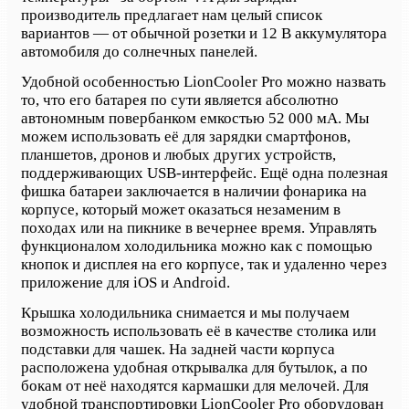
производитель предлагает нам целый список
вариантов — от обычной розетки и 12 В аккумулятора
автомобиля до солнечных панелей.
Удобной особенностью LionCooler Pro можно назвать
то, что его батарея по сути является абсолютно
автономным повербанком емкостью 52 000 мА. Мы
можем использовать её для зарядки смартфонов,
планшетов, дроно
в
и любых других устройств,
поддерживающих
USB-
интерфейс. Ещё одна полезная
фишка батареи заключается в наличии фонарика на
корпусе, который может
оказаться
незаменим в
походах или на пикнике в вечернее время. Управлять
функционалом холодильника
можно
как с помощью
кнопок и дисплея на его корпусе, так и
удаленно
через
приложение для
iOS
и
Android.
Крышка холодильника снимается и
мы получаем
возможность
использовать
её
в качестве столика или
подставки для чашек. На задней части корпуса
расположена удобная открывалка для бутылок
, а
по
бокам от неё
находятся
кармашки для мелочей. Для
удобной транспортировки LionCooler Pro оборудован