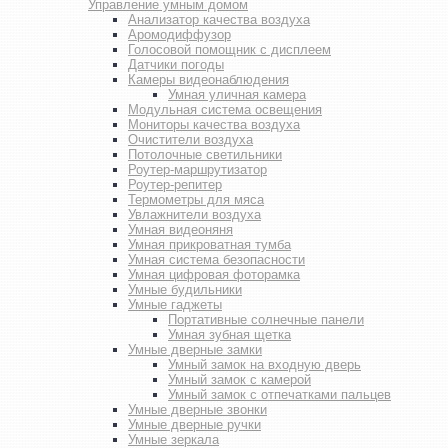
Управление умным домом
Анализатор качества воздуха
Аромодиффузор
Голосовой помощник с дисплеем
Датчики погоды
Камеры видеонаблюдения
Умная уличная камера
Модульная система освещения
Мониторы качества воздуха
Очистители воздуха
Потолочные светильники
Роутер-маршрутизатор
Роутер-репитер
Термометры для мяса
Увлажнители воздуха
Умная видеоняня
Умная прикроватная тумба
Умная система безопасности
Умная цифровая фоторамка
Умные будильники
Умные гаджеты
Портативные солнечные панели
Умная зубная щетка
Умные дверные замки
Умный замок на входную дверь
Умный замок с камерой
Умный замок с отпечатками пальцев
Умные дверные звонки
Умные дверные ручки
Умные зеркала