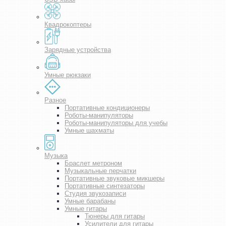
Квадрокоптеры
Зарядные устройства
Умные рюкзаки
Разное
Портативные кондиционеры
Роботы-манипуляторы
Роботы-манипуляторы для учебы
Умные шахматы
Музыка
Браслет метроном
Музыкальные перчатки
Портативные звуковые микшеры
Портативные синтезаторы
Студия звукозаписи
Умные барабаны
Умные гитары
Тюнеры для гитары
Усилители для гитары