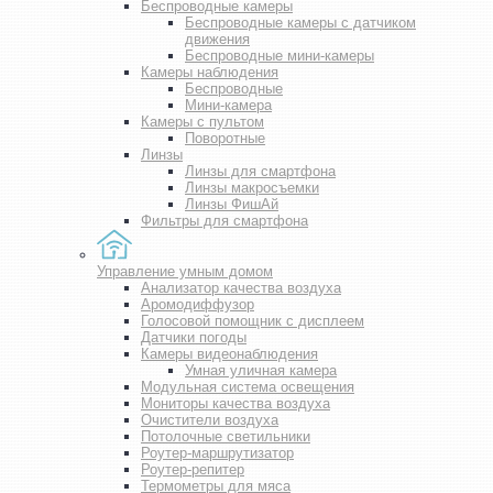
Беспроводные камеры
Беспроводные камеры с датчиком
движения
Беспроводные мини-камеры
Камеры наблюдения
Беспроводные
Мини-камера
Камеры с пультом
Поворотные
Линзы
Линзы для смартфона
Линзы макросъемки
Линзы ФишАй
Фильтры для смартфона
Управление умным домом
Анализатор качества воздуха
Аромодиффузор
Голосовой помощник с дисплеем
Датчики погоды
Камеры видеонаблюдения
Умная уличная камера
Модульная система освещения
Мониторы качества воздуха
Очистители воздуха
Потолочные светильники
Роутер-маршрутизатор
Роутер-репитер
Термометры для мяса