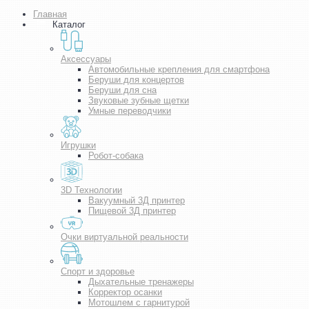
Главная
Каталог
Аксессуары
Автомобильные крепления для смартфона
Беруши для концертов
Беруши для сна
Звуковые зубные щетки
Умные переводчики
Игрушки
Робот-собака
3D Технологии
Вакуумный 3Д принтер
Пищевой 3Д принтер
Очки виртуальной реальности
Спорт и здоровье
Дыхательные тренажеры
Корректор осанки
Мотошлем с гарнитурой