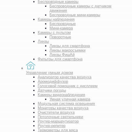
Беспроводные камеры
Беспроводные камеры с датчиком
движения
Беспроводные мини-камеры
Камеры наблюдения
Беспроводные
Мини-камера
Камеры с пультом
Поворотные
Линзы
Линзы для смартфона
Линзы макросъемки
Линзы ФишАй
Фильтры для смартфона
Управление умным домом
Анализатор качества воздуха
Аромодиффузор
Голосовой помощник с дисплеем
Датчики погоды
Камеры видеонаблюдения
Умная уличная камера
Модульная система освещения
Мониторы качества воздуха
Очистители воздуха
Потолочные светильники
Роутер-маршрутизатор
Роутер-репитер
Термометры для мяса