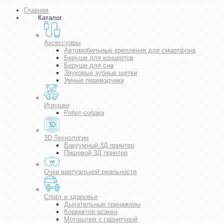
Главная
Каталог
Аксессуары
Автомобильные крепления для смартфона
Беруши для концертов
Беруши для сна
Звуковые зубные щетки
Умные переводчики
Игрушки
Робот-собака
3D Технологии
Вакуумный 3Д принтер
Пищевой 3Д принтер
Очки виртуальной реальности
Спорт и здоровье
Дыхательные тренажеры
Корректор осанки
Мотошлем с гарнитурой