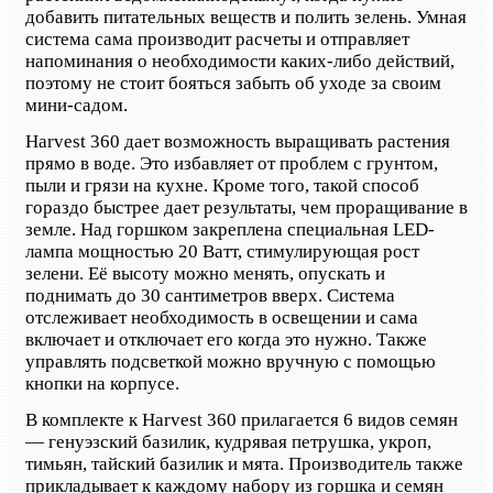
добавить
питательных веществ
и полить зелень. Умная
система сама производит расчеты и
отправляет
напоминания
о необходимости каких-либо действий,
поэтому не стоит бояться забыть об уходе за своим
мини-садом.
Harvest 360
дает возможность выращивать растения
прямо в воде. Это избавляет от проблем с грунтом,
пыли и грязи на кухне. Кроме того, такой способ
гораздо быстрее дает результаты, чем проращивание в
земле. Над горш
ком
закреплена специальная
LED-
лампа мощностью 20 Ватт, стимулирующая рост
зелени. Её высоту можно менять, опускать и
поднимать до 30 сантиметров вверх. Система
отслеживает необходимость в освещении и сама
включает и отключает его когда это нужно.
Также
управлять подсветкой можно вручную с помощью
кнопки на корпусе.
В комплекте к Harvest 360 прилагает
ся
6 видов семян
— генуэзский базилик, кудрявая петрушка, укроп,
тимьян, тайский базилик и мята. Производитель также
прикладывает к
каждому набору из
горшка
и семян