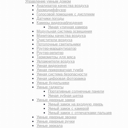
Управление умным домом
Анализатор качества воздуха
Аромодиффузор
Голосовой помощник с дисплеем
Датчики погоды
Камеры видеонаблюдения
Умная уличная камера
Модульная система освещения
Мониторы качества воздуха
Очистители воздуха
Потолочные светильники
Роутер-маршрутизатор
Роутер-репитер
Термометры для мяса
Увлажнители воздуха
Умная видеоняня
Умная прикроватная тумба
Умная система безопасности
Умная цифровая фоторамка
Умные будильники
Умные гаджеты
Портативные солнечные панели
Умная зубная щетка
Умные дверные замки
Умный замок на входную дверь
Умный замок с камерой
Умный замок с отпечатками пальцев
Умные дверные звонки
Умные дверные ручки
Умные зеркала