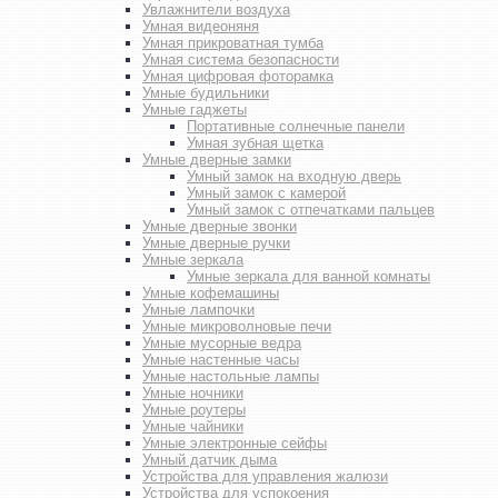
Увлажнители воздуха
Умная видеоняня
Умная прикроватная тумба
Умная система безопасности
Умная цифровая фоторамка
Умные будильники
Умные гаджеты
Портативные солнечные панели
Умная зубная щетка
Умные дверные замки
Умный замок на входную дверь
Умный замок с камерой
Умный замок с отпечатками пальцев
Умные дверные звонки
Умные дверные ручки
Умные зеркала
Умные зеркала для ванной комнаты
Умные кофемашины
Умные лампочки
Умные микроволновые печи
Умные мусорные ведра
Умные настенные часы
Умные настольные лампы
Умные ночники
Умные роутеры
Умные чайники
Умные электронные сейфы
Умный датчик дыма
Устройства для управления жалюзи
Устройства для успокоения