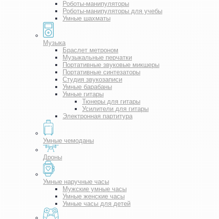
Роботы-манипуляторы
Роботы-манипуляторы для учебы
Умные шахматы
Музыка
Браслет метроном
Музыкальные перчатки
Портативные звуковые микшеры
Портативные синтезаторы
Студия звукозаписи
Умные барабаны
Умные гитары
Тюнеры для гитары
Усилители для гитары
Электронная партитура
Умные чемоданы
Дроны
Умные наручные часы
Мужские умные часы
Умные женские часы
Умные часы для детей