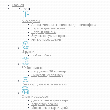
Главная
Каталог
Аксессуары
Автомобильные крепления для смартфона
Беруши для концертов
Беруши для сна
Звуковые зубные щетки
Умные переводчики
Игрушки
Робот-собака
3D Технологии
Вакуумный 3Д принтер
Пищевой 3Д принтер
Очки виртуальной реальности
Спорт и здоровье
Дыхательные тренажеры
Корректор осанки
Мотошлем с гарнитурой