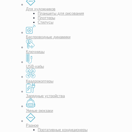
Для художников
Планшеты для рисования
Плоттеры
Стилусы
Беспроводные динамики
Ключницы
USB-хабы
Квадрокоптеры
Зарядные устройства
Умные рюкзаки
Разное
Портативные кондиционеры