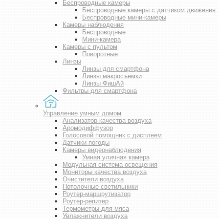
Беспроводные камеры
Беспроводные камеры с датчиком движения
Беспроводные мини-камеры
Камеры наблюдения
Беспроводные
Мини-камера
Камеры с пультом
Поворотные
Линзы
Линзы для смартфона
Линзы макросъемки
Линзы ФишАй
Фильтры для смартфона
Управление умным домом
Анализатор качества воздуха
Аромодиффузор
Голосовой помощник с дисплеем
Датчики погоды
Камеры видеонаблюдения
Умная уличная камера
Модульная система освещения
Мониторы качества воздуха
Очистители воздуха
Потолочные светильники
Роутер-маршрутизатор
Роутер-репитер
Термометры для мяса
Увлажнители воздуха