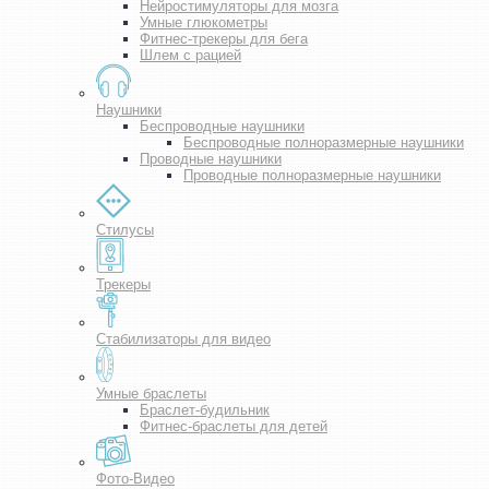
Нейростимуляторы для мозга
Умные глюкометры
Фитнес-трекеры для бега
Шлем с рацией
Наушники
Беспроводные наушники
Беспроводные полноразмерные наушники
Проводные наушники
Проводные полноразмерные наушники
Стилусы
Трекеры
Стабилизаторы для видео
Умные браслеты
Браслет-будильник
Фитнес-браслеты для детей
Фото-Видео