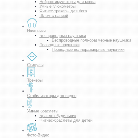
Нейростимуляторы для мозга
Умные глюкометры
Фитнес-трекеры для бега
Шлем с рацией
Наушники
Беспроводные наушники
Беспроводные полноразмерные наушники
Проводные наушники
Проводные полноразмерные наушники
Стилусы
Трекеры
Стабилизаторы для видео
Умные браслеты
Браслет-будильник
Фитнес-браслеты для детей
Фото-Видео