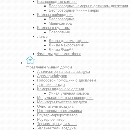
Беспроводные камеры
Беспроводные камеры с датчиком движения
Беспроводные мини-камеры
Камеры наблюдения
Беспроводные
Мини-камера
Камеры с пультом
Поворотные
Линзы
Линзы для смартфона
Линзы макросъемки
Линзы ФишАй
Фильтры для смартфона
Управление умным домом
Анализатор качества воздуха
Аромодиффузор
Голосовой помощник с дисплеем
Датчики погоды
Камеры видеонаблюдения
Умная уличная камера
Модульная система освещения
Мониторы качества воздуха
Очистители воздуха
Потолочные светильники
Роутер-маршрутизатор
Роутер-репитер
Термометры для мяса
Увлажнители воздуха