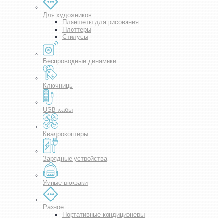
Для художников
Планшеты для рисования
Плоттеры
Стилусы
Беспроводные динамики
Ключницы
USB-хабы
Квадрокоптеры
Зарядные устройства
Умные рюкзаки
Разное
Портативные кондиционеры