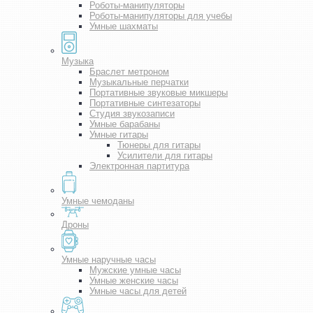
Роботы-манипуляторы
Роботы-манипуляторы для учебы
Умные шахматы
Музыка
Браслет метроном
Музыкальные перчатки
Портативные звуковые микшеры
Портативные синтезаторы
Студия звукозаписи
Умные барабаны
Умные гитары
Тюнеры для гитары
Усилители для гитары
Электронная партитура
Умные чемоданы
Дроны
Умные наручные часы
Мужские умные часы
Умные женские часы
Умные часы для детей