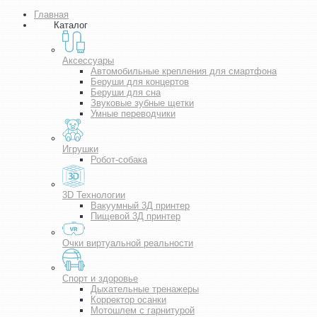
Главная
Каталог
Аксессуары
Автомобильные крепления для смартфона
Беруши для концертов
Беруши для сна
Звуковые зубные щетки
Умные переводчики
Игрушки
Робот-собака
3D Технологии
Вакуумный 3Д принтер
Пищевой 3Д принтер
Очки виртуальной реальности
Спорт и здоровье
Дыхательные тренажеры
Корректор осанки
Мотошлем с гарнитурой