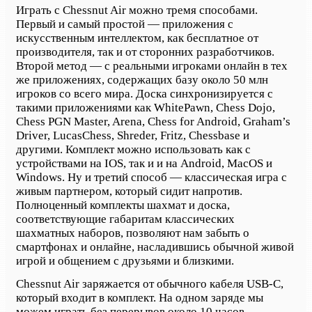
Играть с Chessnut Air можно тремя способами.
Первый и самый простой — приложения с
искусственным интеллектом, как бесплатное от
производителя, так и от сторонних разработчиков.
Второй метод — с реальными игроками онлайн в тех
же приложениях, содержащих базу около 50 млн
игроков со всего мира. Доска синхронизируется с
такими приложениями как WhitePawn, Chess Dojo,
Chess PGN Master, Arena, Chess for Android, Graham’s
Driver, LucasChess, Shreder, Fritz, Chessbase и
другими. Комплект можно использовать как с
устройствами на IOS, так и и на Android, MacOS и
Windows. Ну и третий способ — классическая игра с
живым партнером, который сидит напротив.
Полноценный комплекты шахмат и доска,
соответствующие габаритам классических
шахматных наборов, позволяют нам забыть о
смартфонах и онлайне, насладившись обычной живой
игрой и общением с друзьями и близкими.
Chessnut Air заряжается от обычного кабеля USB-C,
который входит в комплект. На одном заряде мы
можем играть без перерывов около 10 часов.