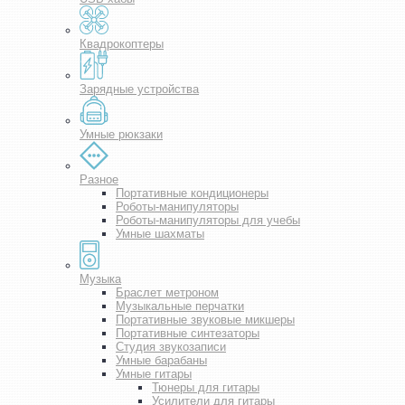
Квадрокоптеры
Зарядные устройства
Умные рюкзаки
Разное
Портативные кондиционеры
Роботы-манипуляторы
Роботы-манипуляторы для учебы
Умные шахматы
Музыка
Браслет метроном
Музыкальные перчатки
Портативные звуковые микшеры
Портативные синтезаторы
Студия звукозаписи
Умные барабаны
Умные гитары
Тюнеры для гитары
Усилители для гитары