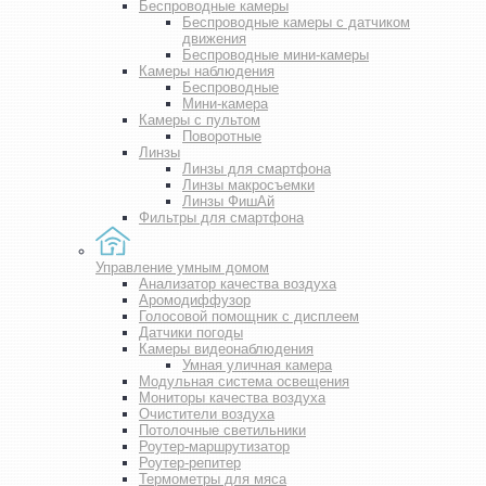
Беспроводные камеры
Беспроводные камеры с датчиком
движения
Беспроводные мини-камеры
Камеры наблюдения
Беспроводные
Мини-камера
Камеры с пультом
Поворотные
Линзы
Линзы для смартфона
Линзы макросъемки
Линзы ФишАй
Фильтры для смартфона
Управление умным домом
Анализатор качества воздуха
Аромодиффузор
Голосовой помощник с дисплеем
Датчики погоды
Камеры видеонаблюдения
Умная уличная камера
Модульная система освещения
Мониторы качества воздуха
Очистители воздуха
Потолочные светильники
Роутер-маршрутизатор
Роутер-репитер
Термометры для мяса