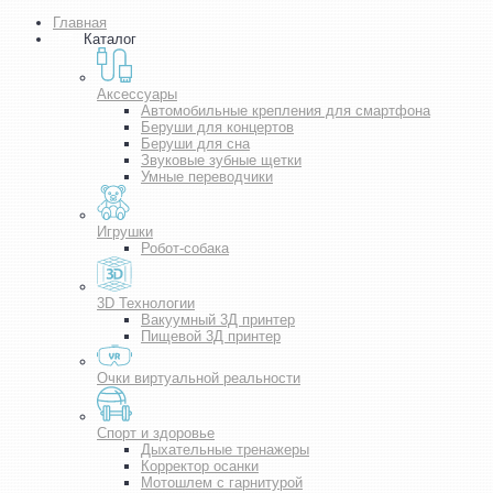
Главная
Каталог
Аксессуары
Автомобильные крепления для смартфона
Беруши для концертов
Беруши для сна
Звуковые зубные щетки
Умные переводчики
Игрушки
Робот-собака
3D Технологии
Вакуумный 3Д принтер
Пищевой 3Д принтер
Очки виртуальной реальности
Спорт и здоровье
Дыхательные тренажеры
Корректор осанки
Мотошлем с гарнитурой