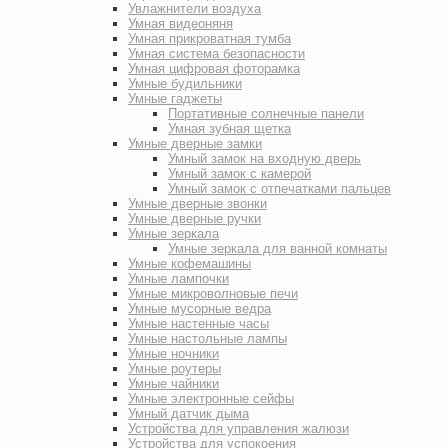
Увлажнители воздуха
Умная видеоняня
Умная прикроватная тумба
Умная система безопасности
Умная цифровая фоторамка
Умные будильники
Умные гаджеты
Портативные солнечные панели
Умная зубная щетка
Умные дверные замки
Умный замок на входную дверь
Умный замок с камерой
Умный замок с отпечатками пальцев
Умные дверные звонки
Умные дверные ручки
Умные зеркала
Умные зеркала для ванной комнаты
Умные кофемашины
Умные лампочки
Умные микроволновые печи
Умные мусорные ведра
Умные настенные часы
Умные настольные лампы
Умные ночники
Умные роутеры
Умные чайники
Умные электронные сейфы
Умный датчик дыма
Устройства для управления жалюзи
Устройства для успокоения