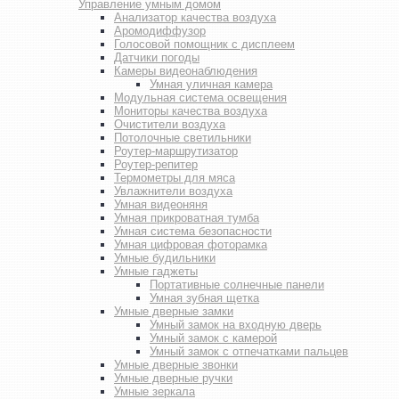
Управление умным домом
Анализатор качества воздуха
Аромодиффузор
Голосовой помощник с дисплеем
Датчики погоды
Камеры видеонаблюдения
Умная уличная камера
Модульная система освещения
Мониторы качества воздуха
Очистители воздуха
Потолочные светильники
Роутер-маршрутизатор
Роутер-репитер
Термометры для мяса
Увлажнители воздуха
Умная видеоняня
Умная прикроватная тумба
Умная система безопасности
Умная цифровая фоторамка
Умные будильники
Умные гаджеты
Портативные солнечные панели
Умная зубная щетка
Умные дверные замки
Умный замок на входную дверь
Умный замок с камерой
Умный замок с отпечатками пальцев
Умные дверные звонки
Умные дверные ручки
Умные зеркала