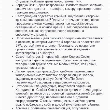
Слушать любимые треки можнотакжев пути.
Зарядка USB Через встроенный USBпорт можно заряжать
различные гаджеты — телефон, камеру, проектор, плеер,
планшет или динамик.
Светодиодная подсветка крышкиС внутренней стороны
крышки расположеныLEDлампы, чтобы облегчить поиск
продуктов внутри холодильника при недостаточном
освещении или в ночное время. Свет потребляет мало
энергии, так как загорается после нажатия на
специальную кнопку.
Полезные мелочи для пикникаХолодильник поставляется
с отсеком, в котором имеется 4 тарелки из пластика без
BPA, острый нож и штопор. Пространство правильно
организовано: все элементы спрятаны и надежно
зафиксированы в корпусе.
Секретный отсек В передней части Coolest Cooler
находится скрытое отделение, где можно разместить
телефон или другие важные мелочи такие, как ключи,
трекеры, часы и пр.
Легкая транспортировка Для удобного перемещения
холодильник имеет толстые прорезиненные колеса,
выдвижную ручку и шнур DoneinOneTie Down,
позволяющий закрепить вещи сверху на корпусе.
Встроенный блендер(опция, покупается отдельно)
Холодильник Coolest Cooler можно дополнить блендером,
который питается от встроенной перезаряжаемой батареи
и легко дробит лед, перемешивая его с другими
ингредиентами. С таким помощником в любое время
можно побаловать себя и друзей вкусными коктейлями.
Крышка с солнечной панелью(опция, покупается