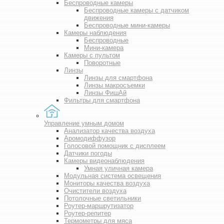
Беспроводные камеры
Беспроводные камеры с датчиком
движения
Беспроводные мини-камеры
Камеры наблюдения
Беспроводные
Мини-камера
Камеры с пультом
Поворотные
Линзы
Линзы для смартфона
Линзы макросъемки
Линзы ФишАй
Фильтры для смартфона
Управление умным домом
Анализатор качества воздуха
Аромодиффузор
Голосовой помощник с дисплеем
Датчики погоды
Камеры видеонаблюдения
Умная уличная камера
Модульная система освещения
Мониторы качества воздуха
Очистители воздуха
Потолочные светильники
Роутер-маршрутизатор
Роутер-репитер
Термометры для мяса