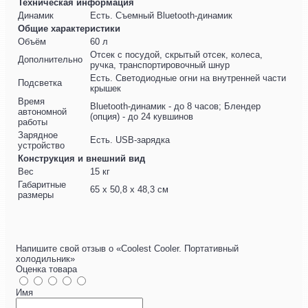
Техническая информация
Динамик
Есть. Съемный Bluetooth-динамик
Общие характеристики
Объём
60 л
Отсек с посудой, скрытый отсек, колеса,
Дополнительно
ручка, транспортировочный шнур
Есть. Светодиодные огни на внутренней части
Подсветка
крышек
Время
Bluetooth-динамик - до 8 часов; Блендер
автономной
(опция) - до 24 кувшинов
работы
Зарядное
Есть. USB-зарядка
устройство
Конструкция и внешний вид
Вес
15 кг
Габаритные
65 х 50,8 х 48,3 см
размеры
Напишите свой отзыв о «Coolest Cooler. Портативный
холодильник»
Оценка товара
Имя