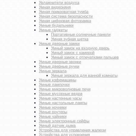
Увлажнители воздуха
Умная видеоняня
Умная прикроватная тумба
Умная система безопасности
Умная цифровая фоторамка
Умные будильники
Умные гаджеты
Портативные солнечные панели
Умная зубная щетка
Умные дверные замки
Умный замок на входную дверь
Умный замок с камерой
Умный замок с отпечатками пальцев
Умные дверные звонки
Умные дверные ручки
Умные зеркала
Умные зеркала для ванной комнаты
Умные кофемашины
Умные лампочки
Умные микроволновые печи
Умные мусорные ведра
Умные настенные часы
Умные настольные лампы
Умные ночники
Умные роутеры
Умные чайники
Умные электронные сейфы
Умный датчик дыма
Устройства для управления жалюзи
Устройства для успокоения