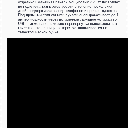
отдельно)Солнечная панель мощностью 8,4 Вт позволяет
не подключаться к электросети в течение нескольких
дней, поддерживая заряд телефонов и прочих гаджетов.
Под прямыми солнечными лучами онавырабатывает до 1
ампер мощности через встроенное зарядное устройство
USB. Также панель можно перевернутьи использовать в
качестве столешници, которая устанавливается на
телескопической ручке.