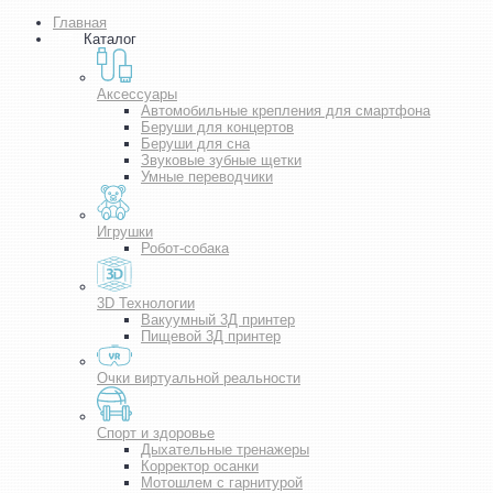
Главная
Каталог
Аксессуары
Автомобильные крепления для смартфона
Беруши для концертов
Беруши для сна
Звуковые зубные щетки
Умные переводчики
Игрушки
Робот-собака
3D Технологии
Вакуумный 3Д принтер
Пищевой 3Д принтер
Очки виртуальной реальности
Спорт и здоровье
Дыхательные тренажеры
Корректор осанки
Мотошлем с гарнитурой