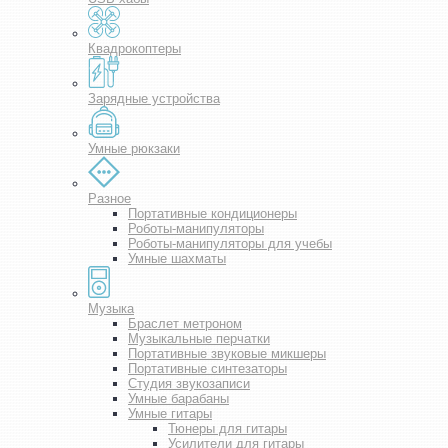
Квадрокоптеры
Зарядные устройства
Умные рюкзаки
Разное
Портативные кондиционеры
Роботы-манипуляторы
Роботы-манипуляторы для учебы
Умные шахматы
Музыка
Браслет метроном
Музыкальные перчатки
Портативные звуковые микшеры
Портативные синтезаторы
Студия звукозаписи
Умные барабаны
Умные гитары
Тюнеры для гитары
Усилители для гитары