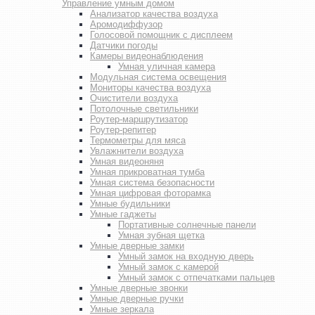
Управление умным домом
Анализатор качества воздуха
Аромодиффузор
Голосовой помощник с дисплеем
Датчики погоды
Камеры видеонаблюдения
Умная уличная камера
Модульная система освещения
Мониторы качества воздуха
Очистители воздуха
Потолочные светильники
Роутер-маршрутизатор
Роутер-репитер
Термометры для мяса
Увлажнители воздуха
Умная видеоняня
Умная прикроватная тумба
Умная система безопасности
Умная цифровая фоторамка
Умные будильники
Умные гаджеты
Портативные солнечные панели
Умная зубная щетка
Умные дверные замки
Умный замок на входную дверь
Умный замок с камерой
Умный замок с отпечатками пальцев
Умные дверные звонки
Умные дверные ручки
Умные зеркала