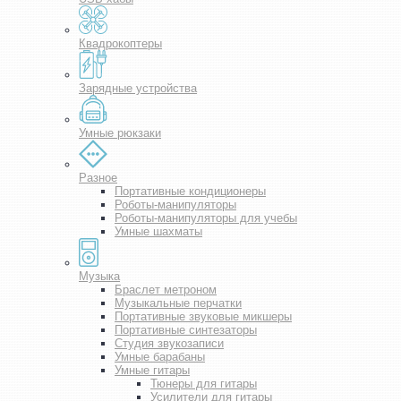
Квадрокоптеры
Зарядные устройства
Умные рюкзаки
Разное
Портативные кондиционеры
Роботы-манипуляторы
Роботы-манипуляторы для учебы
Умные шахматы
Музыка
Браслет метроном
Музыкальные перчатки
Портативные звуковые микшеры
Портативные синтезаторы
Студия звукозаписи
Умные барабаны
Умные гитары
Тюнеры для гитары
Усилители для гитары