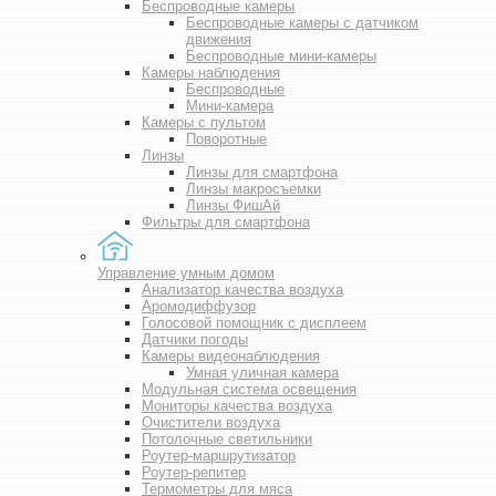
Беспроводные камеры
Беспроводные камеры с датчиком
движения
Беспроводные мини-камеры
Камеры наблюдения
Беспроводные
Мини-камера
Камеры с пультом
Поворотные
Линзы
Линзы для смартфона
Линзы макросъемки
Линзы ФишАй
Фильтры для смартфона
Управление умным домом
Анализатор качества воздуха
Аромодиффузор
Голосовой помощник с дисплеем
Датчики погоды
Камеры видеонаблюдения
Умная уличная камера
Модульная система освещения
Мониторы качества воздуха
Очистители воздуха
Потолочные светильники
Роутер-маршрутизатор
Роутер-репитер
Термометры для мяса