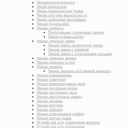
Увлажнители воздуха
Умная видеоняня
Умная прикроватная тумба
Умная система безопасности
Умная цифровая фоторамка
Умные будильники
Умные гаджеты
Портативные солнечные панели
Умная зубная щетка
Умные дверные замки
Умный замок на входную дверь
Умный замок с камерой
Умный замок с отпечатками пальцев
Умные дверные звонки
Умные дверные ручки
Умные зеркала
Умные зеркала для ванной комнаты
Умные кофемашины
Умные лампочки
Умные микроволновые печи
Умные мусорные ведра
Умные настенные часы
Умные настольные лампы
Умные ночники
Умные роутеры
Умные чайники
Умные электронные сейфы
Умный датчик дыма
Устройства для управления жалюзи
Устройства для успокоения