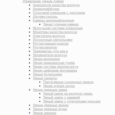
Управление умным домом
Анализатор качества воздуха
Аромодиффузор
Голосовой помощник с дисплеем
Датчики погоды
Камеры видеонаблюдения
Умная уличная камера
Модульная система освещения
Мониторы качества воздуха
Очистители воздуха
Потолочные светильники
Роутер-маршрутизатор
Роутер-репитер
Термометры для мяса
Увлажнители воздуха
Умная видеоняня
Умная прикроватная тумба
Умная система безопасности
Умная цифровая фоторамка
Умные будильники
Умные гаджеты
Портативные солнечные панели
Умная зубная щетка
Умные дверные замки
Умный замок на входную дверь
Умный замок с камерой
Умный замок с отпечатками пальцев
Умные дверные звонки
Умные дверные ручки
Умные зеркала