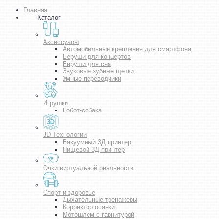
Главная
Каталог
Аксессуары
Автомобильные крепления для смартфона
Беруши для концертов
Беруши для сна
Звуковые зубные щетки
Умные переводчики
Игрушки
Робот-собака
3D Технологии
Вакуумный 3Д принтер
Пищевой 3Д принтер
Очки виртуальной реальности
Спорт и здоровье
Дыхательные тренажеры
Корректор осанки
Мотошлем с гарнитурой