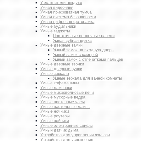
Увлажнители воздуха
Умная видеоняня
Умная прикроватная тумба
Умная система безопасности
Умная цифровая фоторамка
Умные будильники
Умные гаджеты
Портативные солнечные панели
Умная зубная щетка
Умные дверные замки
Умный замок на входную дверь
Умный замок с камерой
Умный замок с отпечатками пальцев
Умные дверные звонки
Умные дверные ручки
Умные зеркала
Умные зеркала для ванной комнаты
Умные кофемашины
Умные лампочки
Умные микроволновые печи
Умные мусорные ведра
Умные настенные часы
Умные настольные лампы
Умные ночники
Умные роутеры
Умные чайники
Умные электронные сейфы
Умный датчик дыма
Устройства для управления жалюзи
Устройства для успокоения