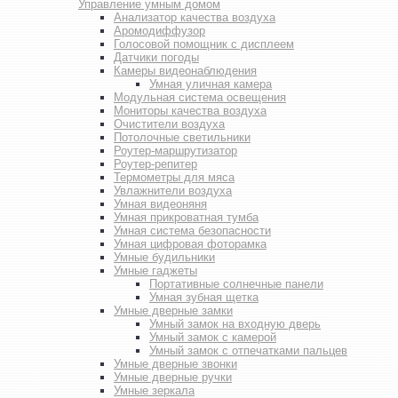
Управление умным домом
Анализатор качества воздуха
Аромодиффузор
Голосовой помощник с дисплеем
Датчики погоды
Камеры видеонаблюдения
Умная уличная камера
Модульная система освещения
Мониторы качества воздуха
Очистители воздуха
Потолочные светильники
Роутер-маршрутизатор
Роутер-репитер
Термометры для мяса
Увлажнители воздуха
Умная видеоняня
Умная прикроватная тумба
Умная система безопасности
Умная цифровая фоторамка
Умные будильники
Умные гаджеты
Портативные солнечные панели
Умная зубная щетка
Умные дверные замки
Умный замок на входную дверь
Умный замок с камерой
Умный замок с отпечатками пальцев
Умные дверные звонки
Умные дверные ручки
Умные зеркала