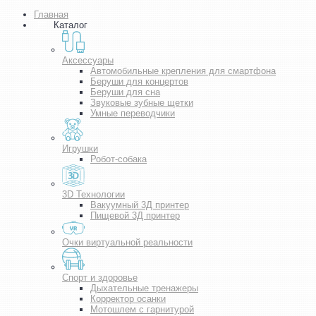
Главная
Каталог
Аксессуары
Автомобильные крепления для смартфона
Беруши для концертов
Беруши для сна
Звуковые зубные щетки
Умные переводчики
Игрушки
Робот-собака
3D Технологии
Вакуумный 3Д принтер
Пищевой 3Д принтер
Очки виртуальной реальности
Спорт и здоровье
Дыхательные тренажеры
Корректор осанки
Мотошлем с гарнитурой