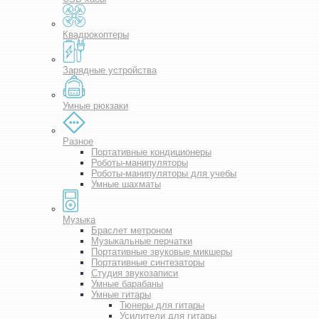
Квадрокоптеры
Зарядные устройства
Умные рюкзаки
Разное
Портативные кондиционеры
Роботы-манипуляторы
Роботы-манипуляторы для учебы
Умные шахматы
Музыка
Браслет метроном
Музыкальные перчатки
Портативные звуковые микшеры
Портативные синтезаторы
Студия звукозаписи
Умные барабаны
Умные гитары
Тюнеры для гитары
Усилители для гитары