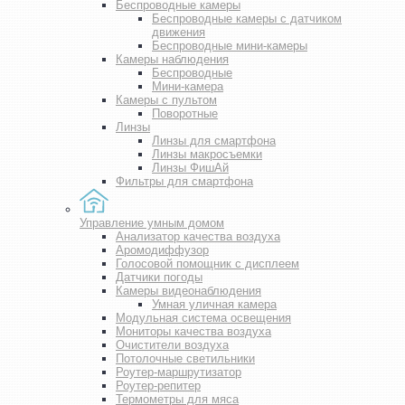
Беспроводные камеры
Беспроводные камеры с датчиком
движения
Беспроводные мини-камеры
Камеры наблюдения
Беспроводные
Мини-камера
Камеры с пультом
Поворотные
Линзы
Линзы для смартфона
Линзы макросъемки
Линзы ФишАй
Фильтры для смартфона
Управление умным домом
Анализатор качества воздуха
Аромодиффузор
Голосовой помощник с дисплеем
Датчики погоды
Камеры видеонаблюдения
Умная уличная камера
Модульная система освещения
Мониторы качества воздуха
Очистители воздуха
Потолочные светильники
Роутер-маршрутизатор
Роутер-репитер
Термометры для мяса