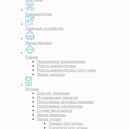
Квадрокоптеры
Зарядные устройства
Умные рюкзаки
Разное
Портативные кондиционеры
Роботы-манипуляторы
Роботы-манипуляторы для учебы
Умные шахматы
Музыка
Браслет метроном
Музыкальные перчатки
Портативные звуковые микшеры
Портативные синтезаторы
Студия звукозаписи
Умные барабаны
Умные гитары
Тюнеры для гитары
Усилители для гитары