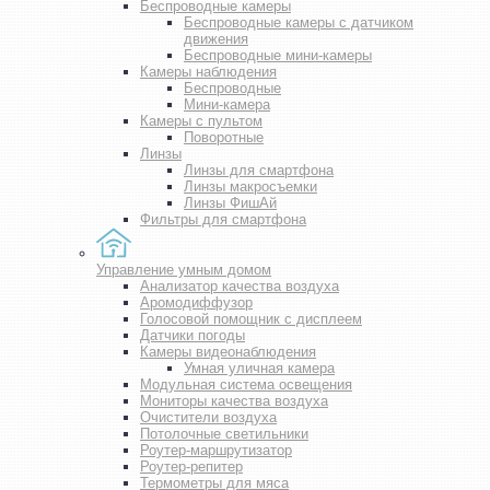
Беспроводные камеры
Беспроводные камеры с датчиком
движения
Беспроводные мини-камеры
Камеры наблюдения
Беспроводные
Мини-камера
Камеры с пультом
Поворотные
Линзы
Линзы для смартфона
Линзы макросъемки
Линзы ФишАй
Фильтры для смартфона
Управление умным домом
Анализатор качества воздуха
Аромодиффузор
Голосовой помощник с дисплеем
Датчики погоды
Камеры видеонаблюдения
Умная уличная камера
Модульная система освещения
Мониторы качества воздуха
Очистители воздуха
Потолочные светильники
Роутер-маршрутизатор
Роутер-репитер
Термометры для мяса