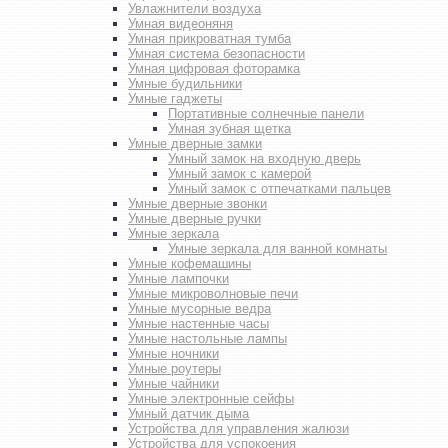
Увлажнители воздуха
Умная видеоняня
Умная прикроватная тумба
Умная система безопасности
Умная цифровая фоторамка
Умные будильники
Умные гаджеты
Портативные солнечные панели
Умная зубная щетка
Умные дверные замки
Умный замок на входную дверь
Умный замок с камерой
Умный замок с отпечатками пальцев
Умные дверные звонки
Умные дверные ручки
Умные зеркала
Умные зеркала для ванной комнаты
Умные кофемашины
Умные лампочки
Умные микроволновые печи
Умные мусорные ведра
Умные настенные часы
Умные настольные лампы
Умные ночники
Умные роутеры
Умные чайники
Умные электронные сейфы
Умный датчик дыма
Устройства для управления жалюзи
Устройства для успокоения