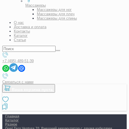
Массажеры
Массажеры для ног
Массажеры для плеч
Массажеры для спины
О нас
Доставка и оплата
Контакты
Каталог
Статьи
+7 (495) 489-51-39
Связаться с нами
Ваша корзина пуста
Главная
Каталог
Разное
Goal Zero Venture 70. Внешний аккумулятор c двумя кабелями