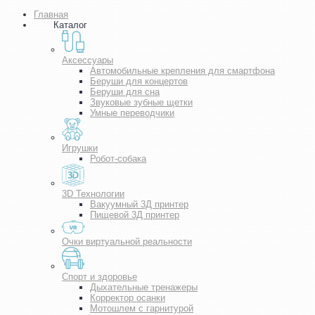
Главная
Каталог
Аксессуары
Автомобильные крепления для смартфона
Беруши для концертов
Беруши для сна
Звуковые зубные щетки
Умные переводчики
Игрушки
Робот-собака
3D Технологии
Вакуумный 3Д принтер
Пищевой 3Д принтер
Очки виртуальной реальности
Спорт и здоровье
Дыхательные тренажеры
Корректор осанки
Мотошлем с гарнитурой