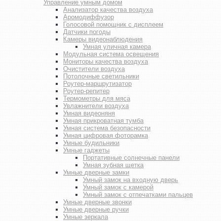
Управление умным домом
Анализатор качества воздуха
Аромодиффузор
Голосовой помощник с дисплеем
Датчики погоды
Камеры видеонаблюдения
Умная уличная камера
Модульная система освещения
Мониторы качества воздуха
Очистители воздуха
Потолочные светильники
Роутер-маршрутизатор
Роутер-репитер
Термометры для мяса
Увлажнители воздуха
Умная видеоняня
Умная прикроватная тумба
Умная система безопасности
Умная цифровая фоторамка
Умные будильники
Умные гаджеты
Портативные солнечные панели
Умная зубная щетка
Умные дверные замки
Умный замок на входную дверь
Умный замок с камерой
Умный замок с отпечатками пальцев
Умные дверные звонки
Умные дверные ручки
Умные зеркала