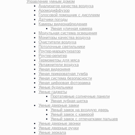
Управление умным домом
Анализатор качества воздуха
Аромодиффузор
Голосовой помощник с дисплеем
Датчики погоды
Камеры видеонаблюдения
Умная уличная камера
Модульная система освещения
Мониторы качества воздуха
Очистители воздуха
Потолочные светильники
Роутер-маршрутизатор
Роутер-репитер
Термометры для мяса
Увлажнители воздуха
Умная видеоняня
Умная прикроватная тумба
Умная система безопасности
Умная цифровая фоторамка
Умные будильники
Умные гаджеты
Портативные солнечные панели
Умная зубная щетка
Умные дверные замки
Умный замок на входную дверь
Умный замок с камерой
Умный замок с отпечатками пальцев
Умные дверные звонки
Умные дверные ручки
Умные зеркала