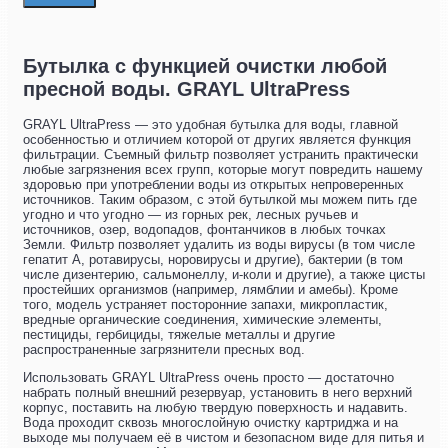
Бутылка с функцией очистки любой
пресной воды. GRAYL UltraPress
GRAYL UltraPress — это удобная бутылка для воды, главной
особенностью и отличием которой от других является функция
фильтрации. Съемный фильтр позволяет устранить практически
любые загрязнения всех групп, которые могут повредить нашему
здоровью при употреблении воды из открытых непроверенных
источников. Таким образом, с этой бутылкой мы можем пить где
угодно и что угодно — из горных рек, лесных ручьев и
источников, озер, водопадов, фонтанчиков в любых точках
Земли. Фильтр позволяет удалить из воды вирусы (в том числе
гепатит А, ротавирусы, норовирусы и другие), бактерии (в том
числе дизентерию, сальмонеллу, и-коли и другие), а также цисты
простейших организмов (например, лямблии и амебы). Кроме
того, модель устраняет посторонние запахи, микропластик,
вредные органические соединения, химические элементы,
пестициды, гербициды, тяжелые металлы и другие
распространенные загрязнители пресных вод.
Использовать GRAYL UltraPress очень просто — достаточно
набрать полный внешний резервуар, установить в него верхний
корпус, поставить на любую твердую поверхность и надавить.
Вода проходит сквозь многослойную очистку картриджа и на
выходе мы получаем её в чистом и безопасном виде для питья и