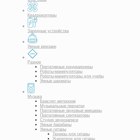
Квадрокоптеры
Зарядные устройства
Умные рюкзаки
Разное
Портативные кондиционеры
Роботы-манипуляторы
Роботы-манипуляторы для учебы
Умные шахматы
Музыка
Браслет метроном
Музыкальные перчатки
Портативные звуковые микшеры
Портативные синтезаторы
Студия звукозаписи
Умные барабаны
Умные гитары
Тюнеры для гитары
Усилители для гитары