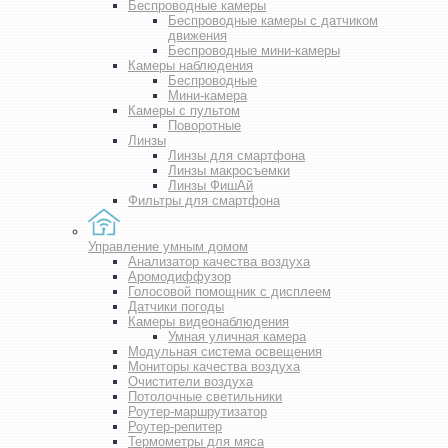
Беспроводные камеры
Беспроводные камеры с датчиком
движения
Беспроводные мини-камеры
Камеры наблюдения
Беспроводные
Мини-камера
Камеры с пультом
Поворотные
Линзы
Линзы для смартфона
Линзы макросъемки
Линзы ФишАй
Фильтры для смартфона
Управление умным домом
Анализатор качества воздуха
Аромодиффузор
Голосовой помощник с дисплеем
Датчики погоды
Камеры видеонаблюдения
Умная уличная камера
Модульная система освещения
Мониторы качества воздуха
Очистители воздуха
Потолочные светильники
Роутер-маршрутизатор
Роутер-репитер
Термометры для мяса