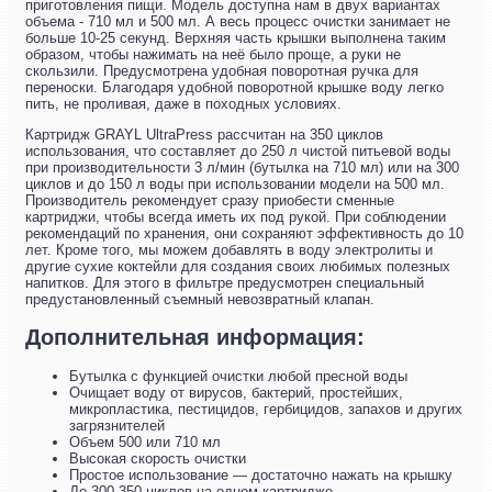
приготовления пищи. Модель доступна нам в двух вариантах
объема - 710 мл и 500 мл. А весь процесс очистки занимает не
больше 10-25 секунд. Верхняя часть крышки выполнена таким
образом, чтобы нажимать на неё было проще, а руки не
скользили. Предусмотрена удобная поворотная ручка для
переноски. Благодаря удобной поворотной крышке воду легко
пить, не проливая, даже в походных условиях.
Картридж GRAYL UltraPress рассчитан на 350 циклов
использования, что составляет до 250 л чистой питьевой воды
при производительности 3 л/мин (бутылка на 710 мл) или на 300
циклов и до 150 л воды при использовании модели на 500 мл.
Производитель рекомендует сразу приобести сменные
картриджи, чтобы всегда иметь их под рукой. При соблюдении
рекомендаций по хранения, они сохраняют эффективность до 10
лет. Кроме того, мы можем добавлять в воду электролиты и
другие сухие коктейли для создания своих любимых полезных
напитков. Для этого в фильтре предусмотрен специальный
предустановленный съемный невозвратный клапан.
Дополнительная информация:
Бутылка с функцией очистки любой пресной воды
Очищает воду от вирусов, бактерий, простейших,
микропластика, пестицидов, гербицидов, запахов и других
загрязнителей
Объем 500 или 710 мл
Высокая скорость очистки
Простое использование — достаточно нажать на крышку
До 300-350 циклов на одном картридже