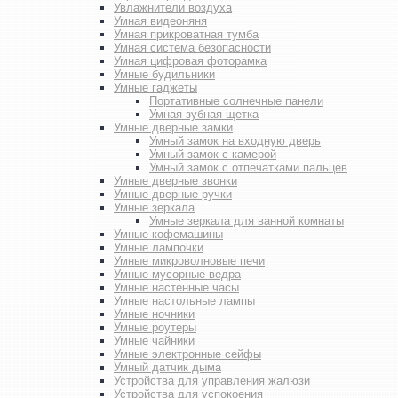
Увлажнители воздуха
Умная видеоняня
Умная прикроватная тумба
Умная система безопасности
Умная цифровая фоторамка
Умные будильники
Умные гаджеты
Портативные солнечные панели
Умная зубная щетка
Умные дверные замки
Умный замок на входную дверь
Умный замок с камерой
Умный замок с отпечатками пальцев
Умные дверные звонки
Умные дверные ручки
Умные зеркала
Умные зеркала для ванной комнаты
Умные кофемашины
Умные лампочки
Умные микроволновые печи
Умные мусорные ведра
Умные настенные часы
Умные настольные лампы
Умные ночники
Умные роутеры
Умные чайники
Умные электронные сейфы
Умный датчик дыма
Устройства для управления жалюзи
Устройства для успокоения