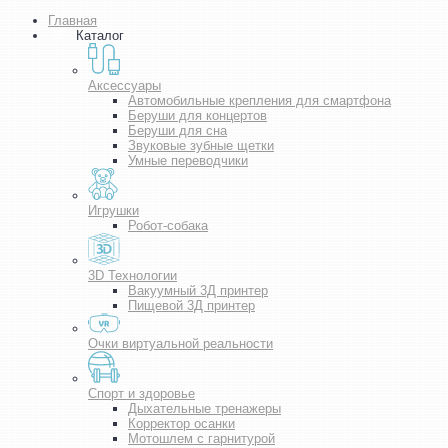
Главная
Каталог
Аксессуары
Автомобильные крепления для смартфона
Беруши для концертов
Беруши для сна
Звуковые зубные щетки
Умные переводчики
Игрушки
Робот-собака
3D Технологии
Вакуумный 3Д принтер
Пищевой 3Д принтер
Очки виртуальной реальности
Спорт и здоровье
Дыхательные тренажеры
Корректор осанки
Мотошлем с гарнитурой