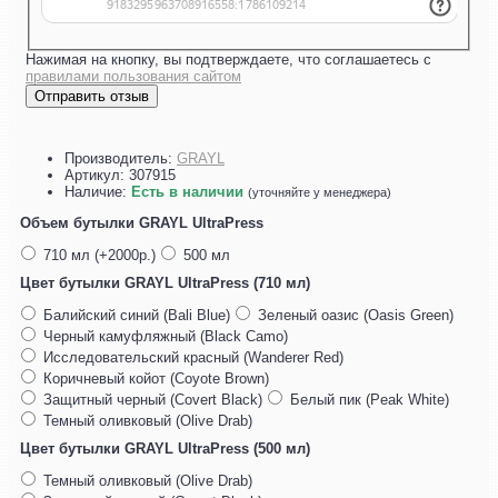
Нажимая на кнопку, вы подтверждаете, что соглашаетесь с
правилами пользования сайтом
Отправить отзыв
Производитель:
GRAYL
Артикул:
307915
Наличие:
Есть в наличии
(уточняйте у менеджера)
Объем бутылки GRAYL UltraPress
710 мл (+2000р.)
500 мл
Цвет бутылки GRAYL UltraPress (710 мл)
Балийский синий (Bali Blue)
Зеленый оазис (Oasis Green)
Черный камуфляжный (Black Camo)
Исследовательский красный (Wanderer Red)
Коричневый койот (Coyote Brown)
Защитный черный (Covert Black)
Белый пик (Peak White)
Темный оливковый (Olive Drab)
Цвет бутылки GRAYL UltraPress (500 мл)
Темный оливковый (Olive Drab)