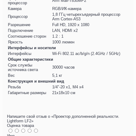
Arm Mali-T830MP2
процессор
Камера
RGB/ИК-камера
1,8 ГГц четырехъядерный процессор
Процессор
Arm Cortex-A53
Разрешение
Full HD, 1920 x 1080
Подключение
LAN, HDMI x2
Соотношение сторон
1.2 : 1
Яркость
1000 люмен
Интерфейсы и носители
Интерфейсы
Wi-Fi 802.11 ac/b/g/n (2.4GHz / 5GHz)
Общие характеристики
Срок службы
30000 часов
источника света
Вес
5,1 кг
Конструкция и внешний вид
Резьба
1/4″-20 x1, M4 x4
Габаритные размеры
21x18x10 см
Напишите свой отзыв о «Проектор дополненной реальности.
Lightform LF2»
Оценка товара
Имя