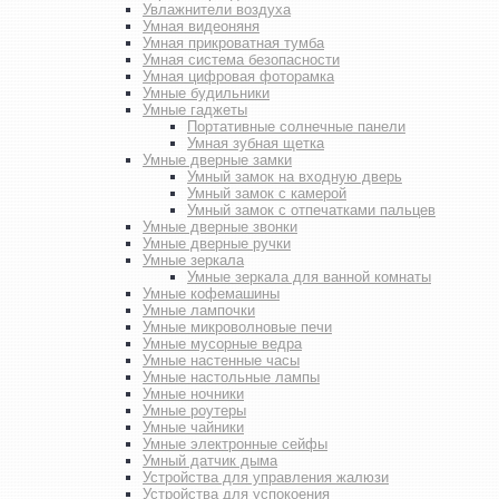
Увлажнители воздуха
Умная видеоняня
Умная прикроватная тумба
Умная система безопасности
Умная цифровая фоторамка
Умные будильники
Умные гаджеты
Портативные солнечные панели
Умная зубная щетка
Умные дверные замки
Умный замок на входную дверь
Умный замок с камерой
Умный замок с отпечатками пальцев
Умные дверные звонки
Умные дверные ручки
Умные зеркала
Умные зеркала для ванной комнаты
Умные кофемашины
Умные лампочки
Умные микроволновые печи
Умные мусорные ведра
Умные настенные часы
Умные настольные лампы
Умные ночники
Умные роутеры
Умные чайники
Умные электронные сейфы
Умный датчик дыма
Устройства для управления жалюзи
Устройства для успокоения