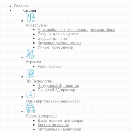
Главная
Каталог
Аксессуары
Автомобильные крепления для смартфона
Беруши для концертов
Беруши для сна
Звуковые зубные щетки
Умные переводчики
Игрушки
Робот-собака
3D Технологии
Вакуумный 3Д принтер
Пищевой 3Д принтер
Очки виртуальной реальности
Спорт и здоровье
Дыхательные тренажеры
Корректор осанки
Мотошлем с гарнитурой