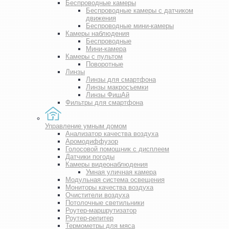
Беспроводные камеры
Беспроводные камеры с датчиком
движения
Беспроводные мини-камеры
Камеры наблюдения
Беспроводные
Мини-камера
Камеры с пультом
Поворотные
Линзы
Линзы для смартфона
Линзы макросъемки
Линзы ФишАй
Фильтры для смартфона
Управление умным домом
Анализатор качества воздуха
Аромодиффузор
Голосовой помощник с дисплеем
Датчики погоды
Камеры видеонаблюдения
Умная уличная камера
Модульная система освещения
Мониторы качества воздуха
Очистители воздуха
Потолочные светильники
Роутер-маршрутизатор
Роутер-репитер
Термометры для мяса