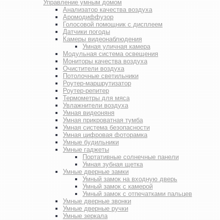
Управление умным домом
Анализатор качества воздуха
Аромодиффузор
Голосовой помощник с дисплеем
Датчики погоды
Камеры видеонаблюдения
Умная уличная камера
Модульная система освещения
Мониторы качества воздуха
Очистители воздуха
Потолочные светильники
Роутер-маршрутизатор
Роутер-репитер
Термометры для мяса
Увлажнители воздуха
Умная видеоняня
Умная прикроватная тумба
Умная система безопасности
Умная цифровая фоторамка
Умные будильники
Умные гаджеты
Портативные солнечные панели
Умная зубная щетка
Умные дверные замки
Умный замок на входную дверь
Умный замок с камерой
Умный замок с отпечатками пальцев
Умные дверные звонки
Умные дверные ручки
Умные зеркала