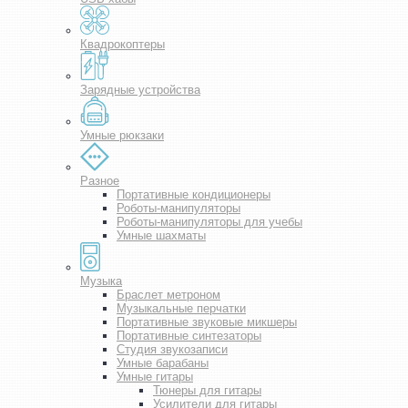
Квадрокоптеры
Зарядные устройства
Умные рюкзаки
Разное
Портативные кондиционеры
Роботы-манипуляторы
Роботы-манипуляторы для учебы
Умные шахматы
Музыка
Браслет метроном
Музыкальные перчатки
Портативные звуковые микшеры
Портативные синтезаторы
Студия звукозаписи
Умные барабаны
Умные гитары
Тюнеры для гитары
Усилители для гитары