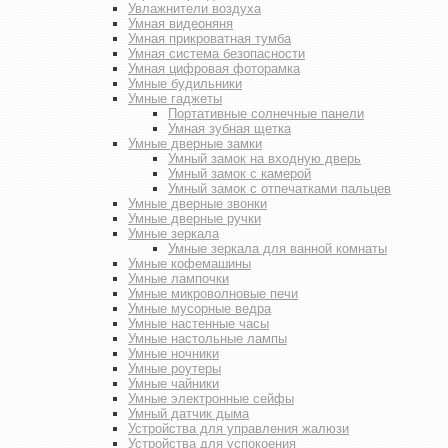
Увлажнители воздуха
Умная видеоняня
Умная прикроватная тумба
Умная система безопасности
Умная цифровая фоторамка
Умные будильники
Умные гаджеты
Портативные солнечные панели
Умная зубная щетка
Умные дверные замки
Умный замок на входную дверь
Умный замок с камерой
Умный замок с отпечатками пальцев
Умные дверные звонки
Умные дверные ручки
Умные зеркала
Умные зеркала для ванной комнаты
Умные кофемашины
Умные лампочки
Умные микроволновые печи
Умные мусорные ведра
Умные настенные часы
Умные настольные лампы
Умные ночники
Умные роутеры
Умные чайники
Умные электронные сейфы
Умный датчик дыма
Устройства для управления жалюзи
Устройства для успокоения