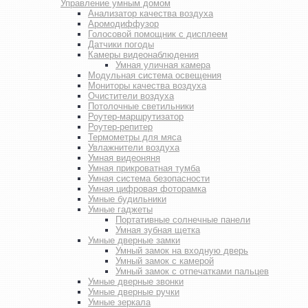
Управление умным домом
Анализатор качества воздуха
Аромодиффузор
Голосовой помощник с дисплеем
Датчики погоды
Камеры видеонаблюдения
Умная уличная камера
Модульная система освещения
Мониторы качества воздуха
Очистители воздуха
Потолочные светильники
Роутер-маршрутизатор
Роутер-репитер
Термометры для мяса
Увлажнители воздуха
Умная видеоняня
Умная прикроватная тумба
Умная система безопасности
Умная цифровая фоторамка
Умные будильники
Умные гаджеты
Портативные солнечные панели
Умная зубная щетка
Умные дверные замки
Умный замок на входную дверь
Умный замок с камерой
Умный замок с отпечатками пальцев
Умные дверные звонки
Умные дверные ручки
Умные зеркала