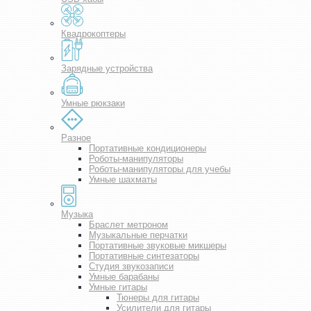
Квадрокоптеры
Зарядные устройства
Умные рюкзаки
Разное
Портативные кондиционеры
Роботы-манипуляторы
Роботы-манипуляторы для учебы
Умные шахматы
Музыка
Браслет метроном
Музыкальные перчатки
Портативные звуковые микшеры
Портативные синтезаторы
Студия звукозаписи
Умные барабаны
Умные гитары
Тюнеры для гитары
Усилители для гитары