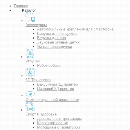
Главная
Каталог
Аксессуары
Автомобильные крепления для смартфона
Беруши для концертов
Беруши для сна
Звуковые зубные щетки
Умные переводчики
Игрушки
Робот-собака
3D Технологии
Вакуумный 3Д принтер
Пищевой 3Д принтер
Очки виртуальной реальности
Спорт и здоровье
Дыхательные тренажеры
Корректор осанки
Мотошлем с гарнитурой