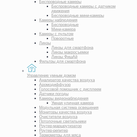
Беспроводные камеры
Беспроводные камеры с датчиком
движения
Беспроводные мини-камеры
Камеры наблюдения
Беспроводные
Мини-камера
Камеры с пультом
Поворотные
Линзы
Линзы для смартфона
Линзы макросъемки
Линзы ФишАй
Фильтры для смартфона
Управление умным домом
Анализатор качества воздуха
Аромодиффузор
Голосовой помощник с дисплеем
Датчики погоды
Камеры видеонаблюдения
Умная уличная камера
Модульная система освещения
Мониторы качества воздуха
Очистители воздуха
Потолочные светильники
Роутер-маршрутизатор
Роутер-репитер
Термометры для мяса