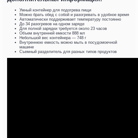
Умный контейнер для подогрева пищи
Можно брать обед с собой и разогревать в удобное время
Автоматически поддерживает температуру постоянно
До 34 разогревов на одном заряде
Для полной зарядки требуется около 23 часов
Объем внутренней емкости 888 мл
Небольшой вес контейнера — 748 г
Внутреннюю емкость можно мыть в посудомоечной
машине
Съемный разделитель для разных типов продуктов