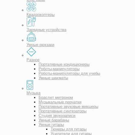
Квадрокоптеры
Зарядные устройства
Умные рюкзаки
Разное
Портативные кондиционеры
Роботы-манипуляторы
Роботы-манипуляторы для учебы
Умные шахматы
Музыка
Браслет метроном
Музыкальные перчатки
Портативные звуковые микшеры
Портативные синтезаторы
Студия звукозаписи
Умные барабаны
Умные гитары
Тюнеры для гитары
Усилители для гитары