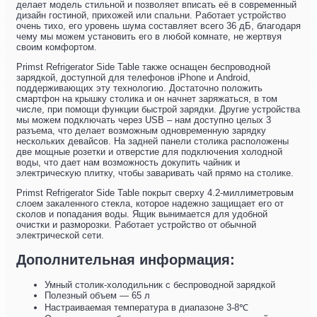
делает модель стильной и позволяет вписать её в современный
дизайн гостиной, прихожей или спальни. Работает устройство
очень тихо, его уровень шума составляет всего 36 дБ, благодаря
чему мы можем установить его в любой комнате, не жертвуя
своим комфортом.
Primst Refrigerator Side Table также оснащен беспроводной
зарядкой, доступной для телефонов iPhone и Android,
поддерживающих эту технологию. Достаточно положить
смартфон на крышку столика и он начнет заряжаться, в том
числе, при помощи функции быстрой зарядки. Другие устройства
мы можем подключать через USB – нам доступно целых 3
разъема, что делает возможным одновременную зарядку
нескольких девайсов. На задней панели столика расположены
две мощные розетки и отверстие для подключения холодной
воды, что дает нам возможность докупить чайник и
электрическую плитку, чтобы заваривать чай прямо на столике.
Primst Refrigerator Side Table покрыт сверху 4.2-миллиметровым
слоем закаленного стекла, которое надежно защищает его от
сколов и попадания воды. Ящик вынимается для удобной
очистки и разморозки. Работает устройство от обычной
электрической сети.
Дополнительная информация:
Умный столик-холодильник с беспроводной зарядкой
Полезный объем — 65 л
Настраиваемая температура в диапазоне 3-8℃