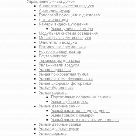
Управление умным домом
Анализатор качества воздуха
Аромодиффузор
Голосовой помощник с дисплеем
Датчики погоды
Камеры видеонаблюдения
Умная уличная камера
Модульная система освещения
Мониторы качества воздуха
Очистители воздуха
Потолочные светильники
Роутер-маршрутизатор
Роутер-репитер
Термометры для мяса
Увлажнители воздуха
Умная видеоняня
Умная прикроватная тумба
Умная система безопасности
Умная цифровая фоторамка
Умные будильники
Умные гаджеты
Портативные солнечные панели
Умная зубная щетка
Умные дверные замки
Умный замок на входную дверь
Умный замок с камерой
Умный замок с отпечатками пальцев
Умные дверные звонки
Умные дверные ручки
Умные зеркала