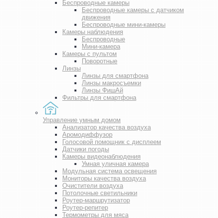
Беспроводные камеры
Беспроводные камеры с датчиком
движения
Беспроводные мини-камеры
Камеры наблюдения
Беспроводные
Мини-камера
Камеры с пультом
Поворотные
Линзы
Линзы для смартфона
Линзы макросъемки
Линзы ФишАй
Фильтры для смартфона
Управление умным домом
Анализатор качества воздуха
Аромодиффузор
Голосовой помощник с дисплеем
Датчики погоды
Камеры видеонаблюдения
Умная уличная камера
Модульная система освещения
Мониторы качества воздуха
Очистители воздуха
Потолочные светильники
Роутер-маршрутизатор
Роутер-репитер
Термометры для мяса