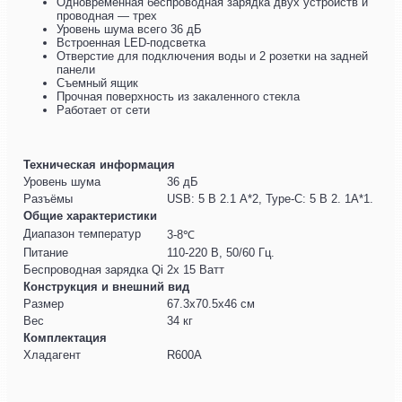
Одновременная беспроводная зарядка двух устройств и
проводная — трех
Уровень шума всего 36 дБ
Встроенная LED-подсветка
Отверстие для подключения воды и 2 розетки на задней
панели
Съемный ящик
Прочная поверхность из закаленного стекла
Работает от сети
Техническая информация
Уровень шума
36 дБ
Разъёмы
USB: 5 В 2.1 A*2, Type-C: 5 В 2. 1A*1.
Общие характеристики
Диапазон температур
3-8℃
Питание
110-220 В, 50/60 Гц.
Беспроводная зарядка Qi
2х 15 Ватт
Конструкция и внешний вид
Размер
67.3х70.5х46 см
Вес
34 кг
Комплектация
Хладагент
R600A