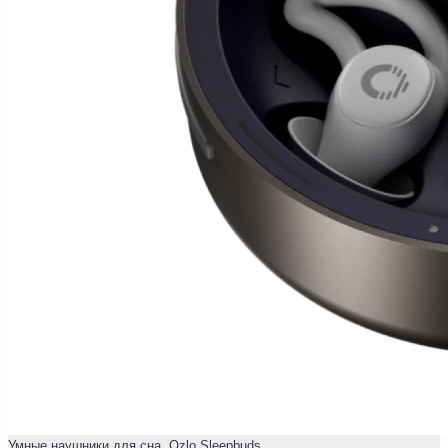
Умные наушники для сна. Ozlo Sleepbuds