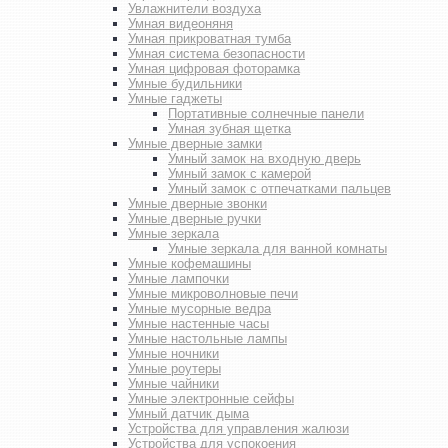
Увлажнители воздуха
Умная видеоняня
Умная прикроватная тумба
Умная система безопасности
Умная цифровая фоторамка
Умные будильники
Умные гаджеты
Портативные солнечные панели
Умная зубная щетка
Умные дверные замки
Умный замок на входную дверь
Умный замок с камерой
Умный замок с отпечатками пальцев
Умные дверные звонки
Умные дверные ручки
Умные зеркала
Умные зеркала для ванной комнаты
Умные кофемашины
Умные лампочки
Умные микроволновые печи
Умные мусорные ведра
Умные настенные часы
Умные настольные лампы
Умные ночники
Умные роутеры
Умные чайники
Умные электронные сейфы
Умный датчик дыма
Устройства для управления жалюзи
Устройства для успокоения