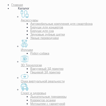
Главная
Каталог
Аксессуары
Автомобильные крепления для смартфона
Беруши для концертов
Беруши для сна
Звуковые зубные щетки
Умные переводчики
Игрушки
Робот-собака
3D Технологии
Вакуумный 3Д принтер
Пищевой 3Д принтер
Очки виртуальной реальности
Спорт и здоровье
Дыхательные тренажеры
Корректор осанки
Мотошлем с гарнитурой