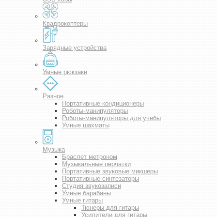
Квадрокоптеры
Зарядные устройства
Умные рюкзаки
Разное
Портативные кондиционеры
Роботы-манипуляторы
Роботы-манипуляторы для учебы
Умные шахматы
Музыка
Браслет метроном
Музыкальные перчатки
Портативные звуковые микшеры
Портативные синтезаторы
Студия звукозаписи
Умные барабаны
Умные гитары
Тюнеры для гитары
Усилители для гитары