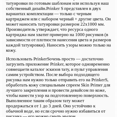
татуировки по готовым шаблонам или используя наш
собственный дизайн.
Prinker S
представлен в двух
вариантах комплектации — только с черным
картриджем или с набором черный + другие цвета. Он
может наносить татуировки размером 22х1000 мм.
Производитель утверждает, что ресурса одного
картриджа нам хватит примерно на 1000 рисунков (в
зависимости от плотности нанесения цвета и размеров
каждой татуировки). Наносить узоры можно только на
кожу.
Использовать Prinker
S
очень просто — достаточно
загрузить приложение Prinker, которое одновременно
сов
мещает
и каталог эскизов тату, и пульт управления
самим устройством. После выбора подходящего
рисунка нам нужно только отправить его на Prinker
S
,
обработать кожу специальным спреем Skin Primer для
лучшего закрепления и провести девайсом по коже,
чтобы нанести узор на подготовленную поверхность.
Выполненное таким образом тату может
продержаться от 1 до 3 дней. Оно устойчиво к
обычной воде, но если срочно нужно избавиться от
рисунка — его можно смыть мылом.