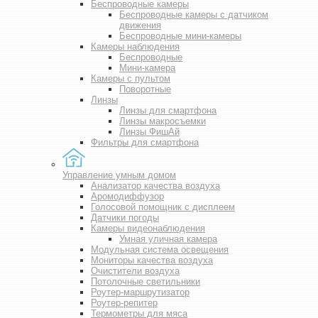
Беспроводные камеры
Беспроводные камеры с датчиком
движения
Беспроводные мини-камеры
Камеры наблюдения
Беспроводные
Мини-камера
Камеры с пультом
Поворотные
Линзы
Линзы для смартфона
Линзы макросъемки
Линзы ФишАй
Фильтры для смартфона
Управление умным домом
Анализатор качества воздуха
Аромодиффузор
Голосовой помощник с дисплеем
Датчики погоды
Камеры видеонаблюдения
Умная уличная камера
Модульная система освещения
Мониторы качества воздуха
Очистители воздуха
Потолочные светильники
Роутер-маршрутизатор
Роутер-репитер
Термометры для мяса