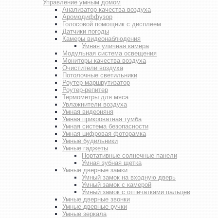
Управление умным домом
Анализатор качества воздуха
Аромодиффузор
Голосовой помощник с дисплеем
Датчики погоды
Камеры видеонаблюдения
Умная уличная камера
Модульная система освещения
Мониторы качества воздуха
Очистители воздуха
Потолочные светильники
Роутер-маршрутизатор
Роутер-репитер
Термометры для мяса
Увлажнители воздуха
Умная видеоняня
Умная прикроватная тумба
Умная система безопасности
Умная цифровая фоторамка
Умные будильники
Умные гаджеты
Портативные солнечные панели
Умная зубная щетка
Умные дверные замки
Умный замок на входную дверь
Умный замок с камерой
Умный замок с отпечатками пальцев
Умные дверные звонки
Умные дверные ручки
Умные зеркала