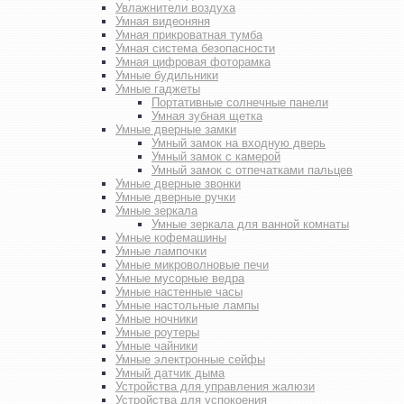
Увлажнители воздуха
Умная видеоняня
Умная прикроватная тумба
Умная система безопасности
Умная цифровая фоторамка
Умные будильники
Умные гаджеты
Портативные солнечные панели
Умная зубная щетка
Умные дверные замки
Умный замок на входную дверь
Умный замок с камерой
Умный замок с отпечатками пальцев
Умные дверные звонки
Умные дверные ручки
Умные зеркала
Умные зеркала для ванной комнаты
Умные кофемашины
Умные лампочки
Умные микроволновые печи
Умные мусорные ведра
Умные настенные часы
Умные настольные лампы
Умные ночники
Умные роутеры
Умные чайники
Умные электронные сейфы
Умный датчик дыма
Устройства для управления жалюзи
Устройства для успокоения