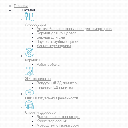
Главная
Каталог
Аксессуары
Автомобильные крепления для смартфона
Беруши для концертов
Беруши для сна
Звуковые зубные щетки
Умные переводчики
Игрушки
Робот-собака
3D Технологии
Вакуумный 3Д принтер
Пищевой 3Д принтер
Очки виртуальной реальности
Спорт и здоровье
Дыхательные тренажеры
Корректор осанки
Мотошлем с гарнитурой