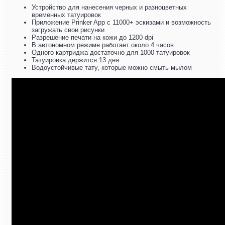
Устройство для нанесения черных и разноцветных
временных татуировок
Приложение Prinker App с 11000+ эскизами и возможность
загружать свои рисунки
Разрешение печати на кожи до 1200 dpi
В автономном режиме работает около 4 часов
Одного картриджа достаточно для 1000 татуировок
Татуировка держится 13 дня
Водоустойчивые тату, которые можно смыть мылом