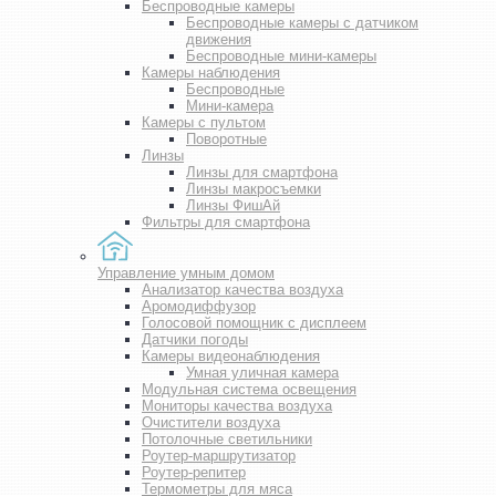
Беспроводные камеры
Беспроводные камеры с датчиком
движения
Беспроводные мини-камеры
Камеры наблюдения
Беспроводные
Мини-камера
Камеры с пультом
Поворотные
Линзы
Линзы для смартфона
Линзы макросъемки
Линзы ФишАй
Фильтры для смартфона
Управление умным домом
Анализатор качества воздуха
Аромодиффузор
Голосовой помощник с дисплеем
Датчики погоды
Камеры видеонаблюдения
Умная уличная камера
Модульная система освещения
Мониторы качества воздуха
Очистители воздуха
Потолочные светильники
Роутер-маршрутизатор
Роутер-репитер
Термометры для мяса