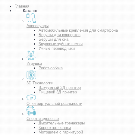
Главная
Каталог
Аксессуары
Автомобильные крепления для смартфона
Беруши для концертов
Беруши для сна
Звуковые зубные щетки
Умные переводчики
Игрушки
Робот-собака
3D Технологии
Вакуумный 3Д принтер
Пищевой 3Д принтер
Очки виртуальной реальности
Спорт и здоровье
Дыхательные тренажеры
Корректор осанки
Мотошлем с гарнитурой