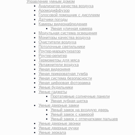
Управление умным домом
Анализатор качества воздуха
Аромодиффузор
Голосовой помощник с дисплеем
Датчики погоды
Камеры видеонаблюдения
Умная уличная камера
Модульная система освещения
Мониторы качества воздуха
Очистители воздуха
Потолочные светильники
Роутер-маршрутизатор
Роутер-репитер
Термометры для мяса
Увлажнители воздуха
Умная видеоняня
Умная прикроватная тумба
Умная система безопасности
Умная цифровая фоторамка
Умные будильники
Умные гаджеты
Портативные солнечные панели
Умная зубная щетка
Умные дверные замки
Умный замок на входную дверь
Умный замок с камерой
Умный замок с отпечатками пальцев
Умные дверные звонки
Умные дверные ручки
Умные зеркала