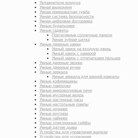
Увлажнители воздуха
Умная видеоняня
Умная прикроватная тумба
Умная система безопасности
Умная цифровая фоторамка
Умные будильники
Умные гаджеты
Портативные солнечные панели
Умная зубная щетка
Умные дверные замки
Умный замок на входную дверь
Умный замок с камерой
Умный замок с отпечатками пальцев
Умные дверные звонки
Умные дверные ручки
Умные зеркала
Умные зеркала для ванной комнаты
Умные кофемашины
Умные лампочки
Умные микроволновые печи
Умные мусорные ведра
Умные настенные часы
Умные настольные лампы
Умные ночники
Умные роутеры
Умные чайники
Умные электронные сейфы
Умный датчик дыма
Устройства для управления жалюзи
Устройства для успокоения