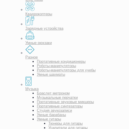
Квадрокоптеры
Зарядные устройства
Умные рюкзаки
Разное
Портативные кондиционеры
Роботы-манипуляторы
Роботы-манипуляторы для учебы
Умные шахматы
Музыка
Браслет метроном
Музыкальные перчатки
Портативные звуковые микшеры
Портативные синтезаторы
Студия звукозаписи
Умные барабаны
Умные гитары
Тюнеры для гитары
Усилители для гитары