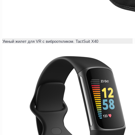
Умный жилет для VR с виброоткликом. TactSuit X40