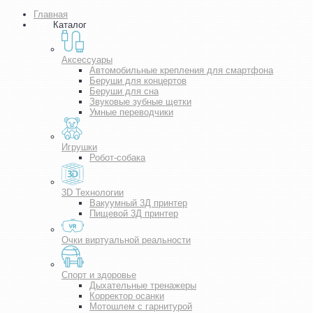
Главная
Каталог
Аксессуары
Автомобильные крепления для смартфона
Беруши для концертов
Беруши для сна
Звуковые зубные щетки
Умные переводчики
Игрушки
Робот-собака
3D Технологии
Вакуумный 3Д принтер
Пищевой 3Д принтер
Очки виртуальной реальности
Спорт и здоровье
Дыхательные тренажеры
Корректор осанки
Мотошлем с гарнитурой