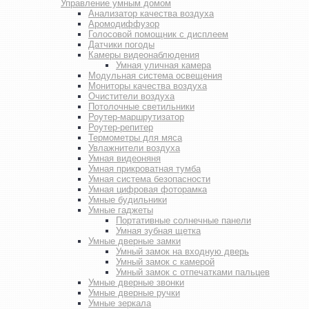
Управление умным домом
Анализатор качества воздуха
Аромодиффузор
Голосовой помощник с дисплеем
Датчики погоды
Камеры видеонаблюдения
Умная уличная камера
Модульная система освещения
Мониторы качества воздуха
Очистители воздуха
Потолочные светильники
Роутер-маршрутизатор
Роутер-репитер
Термометры для мяса
Увлажнители воздуха
Умная видеоняня
Умная прикроватная тумба
Умная система безопасности
Умная цифровая фоторамка
Умные будильники
Умные гаджеты
Портативные солнечные панели
Умная зубная щетка
Умные дверные замки
Умный замок на входную дверь
Умный замок с камерой
Умный замок с отпечатками пальцев
Умные дверные звонки
Умные дверные ручки
Умные зеркала