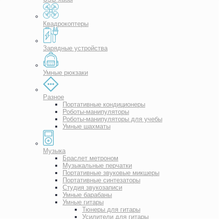
Квадрокоптеры
Зарядные устройства
Умные рюкзаки
Разное
Портативные кондиционеры
Роботы-манипуляторы
Роботы-манипуляторы для учебы
Умные шахматы
Музыка
Браслет метроном
Музыкальные перчатки
Портативные звуковые микшеры
Портативные синтезаторы
Студия звукозаписи
Умные барабаны
Умные гитары
Тюнеры для гитары
Усилители для гитары