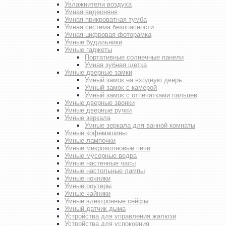
Увлажнители воздуха
Умная видеоняня
Умная прикроватная тумба
Умная система безопасности
Умная цифровая фоторамка
Умные будильники
Умные гаджеты
Портативные солнечные панели
Умная зубная щетка
Умные дверные замки
Умный замок на входную дверь
Умный замок с камерой
Умный замок с отпечатками пальцев
Умные дверные звонки
Умные дверные ручки
Умные зеркала
Умные зеркала для ванной комнаты
Умные кофемашины
Умные лампочки
Умные микроволновые печи
Умные мусорные ведра
Умные настенные часы
Умные настольные лампы
Умные ночники
Умные роутеры
Умные чайники
Умные электронные сейфы
Умный датчик дыма
Устройства для управления жалюзи
Устройства для успокоения