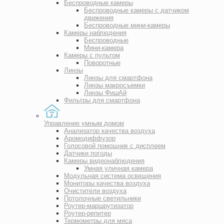
Беспроводные камеры
Беспроводные камеры с датчиком
движения
Беспроводные мини-камеры
Камеры наблюдения
Беспроводные
Мини-камера
Камеры с пультом
Поворотные
Линзы
Линзы для смартфона
Линзы макросъемки
Линзы ФишАй
Фильтры для смартфона
Управление умным домом
Анализатор качества воздуха
Аромодиффузор
Голосовой помощник с дисплеем
Датчики погоды
Камеры видеонаблюдения
Умная уличная камера
Модульная система освещения
Мониторы качества воздуха
Очистители воздуха
Потолочные светильники
Роутер-маршрутизатор
Роутер-репитер
Термометры для мяса